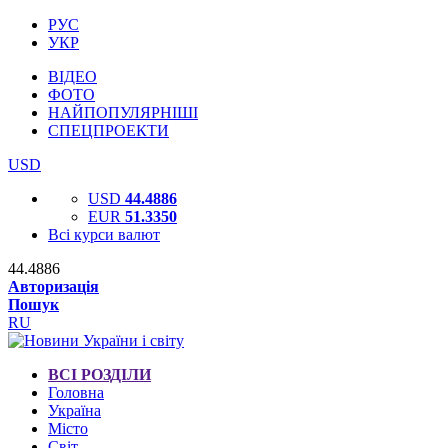
РУС
УКР
ВІДЕО
ФОТО
НАЙПОПУЛЯРНІШІ
СПЕЦПРОЕКТИ
USD
USD
44.4886
EUR
51.3350
Всі курси валют
44.4886
Авторизація
Пошук
RU
ВСІ РОЗДІЛИ
Головна
Україна
Місто
Світ