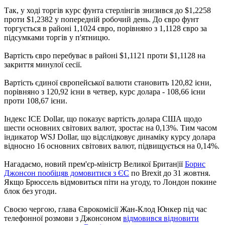
Так, у ході торгів курс фунта стерлінгів знизився до $1,2258
проти $1,2382 у попередній робочий день. До євро фунт
торгується в районі 1,1024 євро, порівняно з 1,1128 євро за
підсумками торгів у п'ятницю.
Вартість євро перебуває в районі $1,1121 проти $1,1128 на
закриття минулої сесії.
Вартість єдиної європейської валюти становить 120,82 ієни,
порівняно з 120,92 ієни в четвер, курс долара - 108,66 ієни
проти 108,67 ієни.
Індекс ICE Dollar, що показує вартість долара США щодо
шести основних світових валют, зростає на 0,13%. Тим часом
індикатор WSJ Dollar, що відслідковує динаміку курсу долара
відносно 16 основних світових валют, підвищується на 0,14%.
Нагадаємо, новий прем'єр-міністр Великої Британ|ії
Борис
Джонсон пообіцяв домовитися з ЄС
по Brexit до 31 жовтня.
Якщо Брюссель відмовиться піти на угоду, то Лондон покине
блок без угоди.
Своєю чергою, глава Єврокомісії Жан-Клод Юнкер під час
телефонної розмови з Джонсоном
відмовився відновити