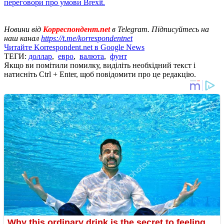
переговори про умови Brexit.
Новини від
Корреспондент.net
в Telegram. Підписуйтесь на
наш канал
https://t.me/korrespondentnet
Читайте Korrespondent.net в Google News
ТЕГИ:
доллар
,
евро
,
валюта
,
фунт
Якщо ви помітили помилку, виділіть необхідний текст і
натисніть Ctrl + Enter, щоб повідомити про це редакцію.