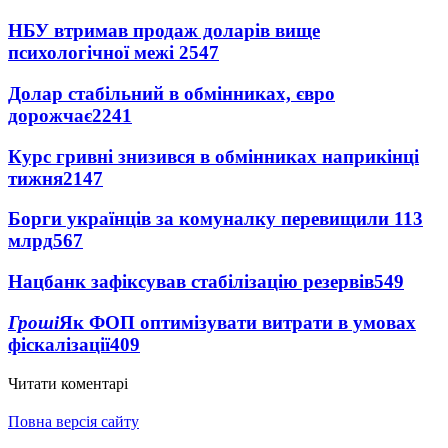
НБУ втримав продаж доларів вище
психологічної межі
2547
Долар стабільний в обмінниках, євро
дорожчає
2241
Курс гривні знизився в обмінниках наприкінці
тижня
2147
Борги українців за комуналку перевищили 113
млрд
567
Нацбанк зафіксував стабілізацію резервів
549
Гроші
Як ФОП оптимізувати витрати в умовах
фіскалізації
409
Читати коментарі
Повна версія сайту