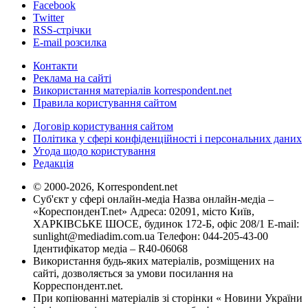
Facebook
Twitter
RSS-стрічки
E-mail розсилка
Контакти
Реклама на сайті
Використання матеріалів korrespondent.net
Правила користування сайтом
Договір користування сайтом
Політика у сфері конфіденційності і персональних даних
Угода щодо користування
Редакція
© 2000-2026, Korrespondent.net
Суб'єкт у сфері онлайн-медіа Назва онлайн-медіа –
«КореспонденТ.net» Адреса: 02091, місто Київ,
ХАРКІВСЬКЕ ШОСЕ, будинок 172-Б, офіс 208/1 E-mail:
sunlight@mediadim.com.ua
Телефон: 044-205-43-00
Ідентифікатор медіа – R40-06068
Використання будь-яких матеріалів, розміщених на
сайті, дозволяється за умови посилання на
Корреспондент.net.
При копіюванні матеріалів зі сторінки « Новини України