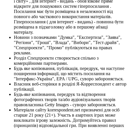
і світу» , для інтернет - видань - обов'язкове пряме
відкрите для пошукових систем гіперпосилання .
Посилання має бути розміщена в незалежності від
повного або часткового використання матеріалів.
Гіперпосилання ( для інтернет - видань) - повинна бути
розміщена в підзаголовку або в першому абзаці
матеріалу.
Новини з позначками "Думка", "Експертиза", "Заява",
"Регіони", "Гроші", "Влада", "Вибори", "Тест-драйв",
"Спецпроекти", "Промо" публікуються на правах
реклами.
Розділ Спецпроекти створюється спільно з
комерційними партнерами.
Будь яке копіювання, публікація, передрук, чи наступне
поширення інформації, що містить посилання на
"Інтерфакс-Україна", EPA / UPG, суворо забороняється.
Власник веб-сторінки в розділі Я-Корреспондент є автор
публікації.
Будь-яке копіювання, передрук та відтворення
фотографічних творів та/або аудіовізуальних творів
правовласника Getty Images - суворо забороняється.
Матеріали сайту korrespondent.net призначені для осіб
старше 21 року (21+). Участь в азартних іграх може
викликати ігрову залежність. Дотримуйтесь правил
(принципів) відповідальної гри. При виявленні перших