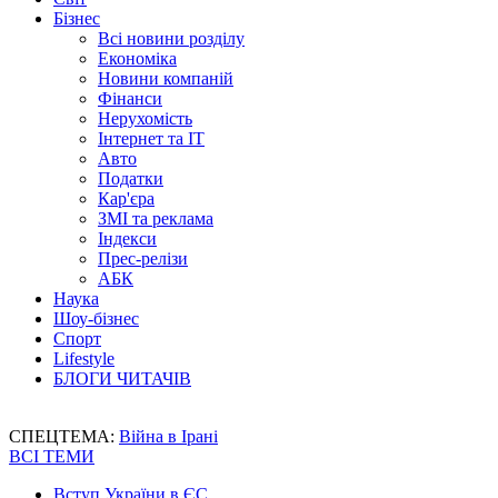
Бізнес
Всі новини розділу
Економіка
Новини компаній
Фінанси
Нерухомість
Інтернет та IT
Авто
Податки
Кар'єра
ЗМІ та реклама
Індекси
Прес-релізи
АБК
Наука
Шоу-бізнес
Спорт
Lifestyle
БЛОГИ ЧИТАЧІВ
СПЕЦТЕМА:
Війна в Ірані
ВСІ ТЕМИ
Вступ України в ЄС