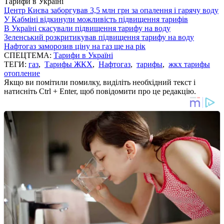
Тарифи в Україні
Центр Києва заборгував 3,5 млн грн за опалення і гарячу воду
У Кабміні відкинули можливість підвищення тарифів
В Україні скасували підвищення тарифу на воду
Зеленський розкритикував підвищення тарифу на воду
Нафтогаз заморозив ціну на газ ще на рік
СПЕЦТЕМА:
Тарифи в Україні
ТЕГИ:
газ
,
Тарифы ЖКХ
,
Нафтогаз
,
тарифы
,
жкх тарифы
отопление
Якщо ви помітили помилку, виділіть необхідний текст і
натисніть Ctrl + Enter, щоб повідомити про це редакцію.