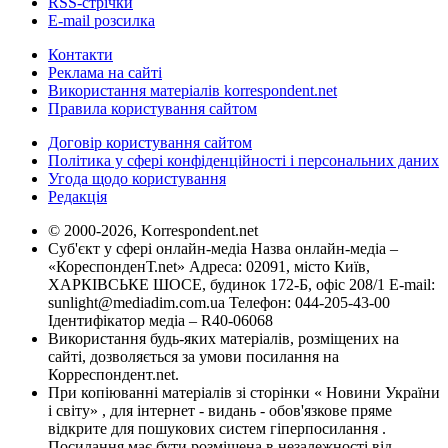
RSS-стрічки
E-mail розсилка
Контакти
Реклама на сайті
Використання матеріалів korrespondent.net
Правила користування сайтом
Договір користування сайтом
Політика у сфері конфіденційності і персональних даних
Угода щодо користування
Редакція
© 2000-2026, Korrespondent.net
Суб'єкт у сфері онлайн-медіа Назва онлайн-медіа –
«КореспонденТ.net» Адреса: 02091, місто Київ,
ХАРКІВСЬКЕ ШОСЕ, будинок 172-Б, офіс 208/1 E-mail:
sunlight@mediadim.com.ua
Телефон: 044-205-43-00
Ідентифікатор медіа – R40-06068
Використання будь-яких матеріалів, розміщених на
сайті, дозволяється за умови посилання на
Корреспондент.net.
При копіюванні матеріалів зі сторінки « Новини України
і світу» , для інтернет - видань - обов'язкове пряме
відкрите для пошукових систем гіперпосилання .
Посилання має бути розміщена в незалежності від