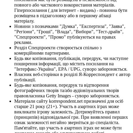
повного або часткового використання матеріалів.
Гіперпосилання ( для інтернет - видань) - повинна бути
розміщена в підзаголовку або в першому абзаці
матеріалу.
Новини з позначками "Думка", "Експертиза", "Заява",
"Регіони", "Гроші", "Влада", "Вибори", "Тест-драйв",
"Спецпроекти", "Промо" публікуються на правах
реклами.
Розділ Спецпроекти створюється спільно з
комерційними партнерами.
Будь яке копіювання, публікація, передрук, чи наступне
поширення інформації, що містить посилання на
"Інтерфакс-Україна", EPA / UPG, суворо забороняється.
Власник веб-сторінки в розділі Я-Корреспондент є автор
публікації.
Будь-яке копіювання, передрук та відтворення
фотографічних творів та/або аудіовізуальних творів
правовласника Getty Images - суворо забороняється.
Матеріали сайту korrespondent.net призначені для осіб
старше 21 року (21+). Участь в азартних іграх може
викликати ігрову залежність. Дотримуйтесь правил
(принципів) відповідальної гри. При виявленні перших
ознак залежності негайно зверніться до спеціаліста.
Пам'ятайте, що участь в азартних іграх не може бути