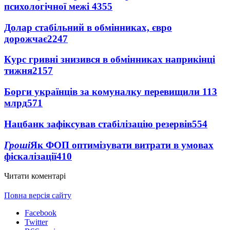
психологічної межі
4355
Долар стабільний в обмінниках, євро
дорожчає
2247
Курс гривні знизився в обмінниках наприкінці
тижня
2157
Борги українців за комуналку перевищили 113
млрд
571
Нацбанк зафіксував стабілізацію резервів
554
Гроші
Як ФОП оптимізувати витрати в умовах
фіскалізації
410
Читати коментарі
Повна версія сайту
Facebook
Twitter