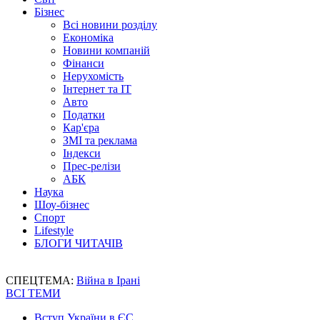
Бізнес
Всі новини розділу
Економіка
Новини компаній
Фінанси
Нерухомість
Інтернет та IT
Авто
Податки
Кар'єра
ЗМІ та реклама
Індекси
Прес-релізи
АБК
Наука
Шоу-бізнес
Спорт
Lifestyle
БЛОГИ ЧИТАЧІВ
СПЕЦТЕМА:
Війна в Ірані
ВСІ ТЕМИ
Вступ України в ЄС