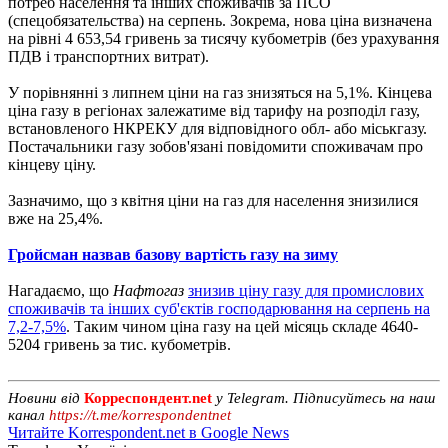
потреб населення та інших споживачів за ПСО
(спецобязательства) на серпень. Зокрема, нова ціна визначена
на рівні 4 653,54 гривень за тисячу кубометрів (без урахування
ПДВ і транспортних витрат).
У порівнянні з липнем ціни на газ знизяться на 5,1%. Кінцева
ціна газу в регіонах залежатиме від тарифу на розподіл газу,
встановленого НКРЕКУ для відповідного обл- або міськгазу.
Постачальники газу зобов'язані повідомити споживачам про
кінцеву ціну.
Зазначимо, що з квітня ціни на газ для населення знизилися
вже на 25,4%.
Гройсман назвав базову вартість газу на зиму
Нагадаємо, що
Нафтогаз
знизив ціну газу для промислових
споживачів та інших суб'єктів господарювання на серпень на
7,2-7,5%
. Таким чином ціна газу на цей місяць складе 4640-
5204 гривень за тис. кубометрів.
Новини від
Корреспондент.net
у Telegram. Підписуйтесь на наш
канал
https://t.me/korrespondentnet
Читайте Korrespondent.net в Google News