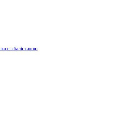
отись з балістикою