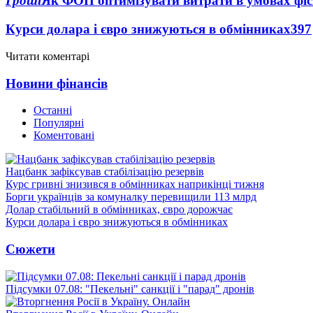
Гроші
Як ФОП оптимізувати витрати в умовах фіск
Курси долара і євро знижуються в обмінниках
397
Читати коментарі
Новини фінансів
Останні
Популярні
Коментовані
Нацбанк зафіксував стабілізацію резервів
Курс гривні знизився в обмінниках наприкінці тижня
Борги українців за комуналку перевищили 113 млрд
Долар стабільний в обмінниках, євро дорожчає
Курси долара і євро знижуються в обмінниках
Сюжети
Підсумки 07.08: "Пекельні" санкції і "парад" дронів