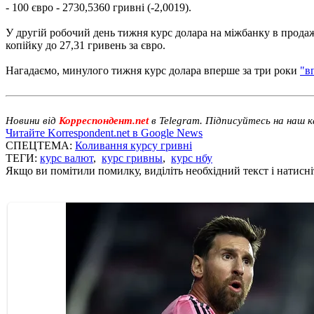
- 100 євро - 2730,5360 гривні (-2,0019).
У другій робочий день тижня курс долара на міжбанку в продажу 
копійку до 27,31 гривень за євро.
Нагадаємо, минулого тижня курс долара вперше за три роки
"в
Новини від
Корреспондент.net
в Telegram. Підписуйтесь на наш 
Читайте Korrespondent.net в Google News
СПЕЦТЕМА:
Коливання курсу гривні
ТЕГИ:
курс валют
,
курс гривны
,
курс нбу
Якщо ви помітили помилку, виділіть необхідний текст і натисніт