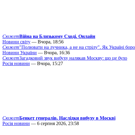
Сюжет
Війна на Близькому Сході. Онлайн
Новини світу
— Вчора, 18:56
Сюжет
"Полювати на лучника, а не на стрілу". Як Україні бор
Новини України
— Вчора, 16:36
Сюжет
Загадковий звук вибуху налякав Москву: що це було
Росія новини
— Вчора, 15:27
Сюжет
Бенкет генералів. Наслідки вибуху в Москві
Росія новини
— 6 серпня 2026, 23:58