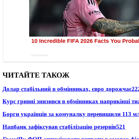
ЧИТАЙТЕ ТАКОЖ
Долар стабільний в обмінниках, євро дорожчає
22
Курс гривні знизився в обмінниках наприкінці т
Борги українців за комуналку перевищили 113 м
Нацбанк зафіксував стабілізацію резервів
521