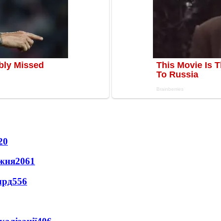
20
ижня
2061
лрд
556