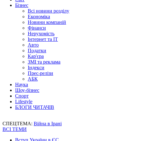
Бізнес
Всі новини розділу
Економіка
Новини компаній
Фінанси
Нерухомість
Інтернет та IT
Авто
Податки
Кар'єра
ЗМІ та реклама
Індекси
Прес-релізи
АБК
Наука
Шоу-бізнес
Спорт
Lifestyle
БЛОГИ ЧИТАЧІВ
СПЕЦТЕМА:
Війна в Ірані
ВСІ ТЕМИ
Вступ України в ЄС