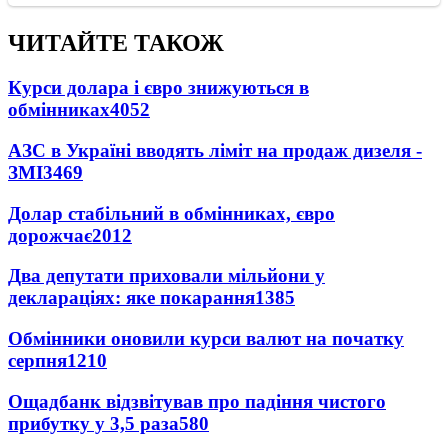
ЧИТАЙТЕ ТАКОЖ
Курси долара і євро знижуються в
обмінниках
4052
АЗС в Україні вводять ліміт на продаж дизеля -
ЗМІ
3469
Долар стабільний в обмінниках, євро
дорожчає
2012
Два депутати приховали мільйони у
деклараціях: яке покарання
1385
Обмінники оновили курси валют на початку
серпня
1210
Ощадбанк відзвітував про падіння чистого
прибутку у 3,5 раза
580