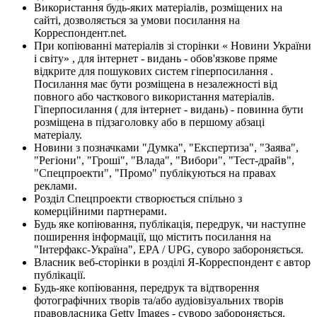
Використання будь-яких матеріалів, розміщених на
сайті, дозволяється за умови посилання на
Корреспондент.net.
При копіюванні матеріалів зі сторінки « Новини України
і світу» , для інтернет - видань - обов'язкове пряме
відкрите для пошукових систем гіперпосилання .
Посилання має бути розміщена в незалежності від
повного або часткового використання матеріалів.
Гіперпосилання ( для інтернет - видань) - повинна бути
розміщена в підзаголовку або в першому абзаці
матеріалу.
Новини з позначками "Думка", "Експертиза", "Заява",
"Регіони", "Гроші", "Влада", "Вибори", "Тест-драйв",
"Спецпроекти", "Промо" публікуються на правах
реклами.
Розділ Спецпроекти створюється спільно з
комерційними партнерами.
Будь яке копіювання, публікація, передрук, чи наступне
поширення інформації, що містить посилання на
"Інтерфакс-Україна", EPA / UPG, суворо забороняється.
Власник веб-сторінки в розділі Я-Корреспондент є автор
публікації.
Будь-яке копіювання, передрук та відтворення
фотографічних творів та/або аудіовізуальних творів
правовласника Getty Images - суворо забороняється.