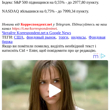
Індекс S&P 500 підвищився на 0,55% - до 2977,80 пункту.
NASDAQ збільшився на 0,75% - до 7999,34 пункту.
Новини від
Корреспондент.net
у Telegram. Підписуйтесь на наш
канал
https://t.me/korrespondentnet
.
Читайте Korrespondent.net в Google News
ТЕГИ:
США
,
фондовый рынок
,
торги
,
индексы
,
Фондовая
биржа
Якщо ви помітили помилку, виділіть необхідний текст і
натисніть Ctrl + Enter, щоб повідомити про це редакцію.