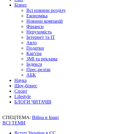
Бізнес
Всі новини розділу
Економіка
Новини компаній
Фінанси
Нерухомість
Інтернет та IT
Авто
Податки
Кар'єра
ЗМІ та реклама
Індекси
Прес-релізи
АБК
Наука
Шоу-бізнес
Спорт
Lifestyle
БЛОГИ ЧИТАЧІВ
СПЕЦТЕМА:
Війна в Ірані
ВСІ ТЕМИ
Вступ України в ЄС