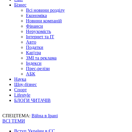
Бізнес
Всі новини розділу
Економіка
Новини компаній
Фінанси
Нерухомість
Інтернет та IT
Авто
Податки
Кар'єра
ЗМІ та реклама
Індекси
Прес-релізи
АБК
Наука
Шоу-бізнес
Спорт
Lifestyle
БЛОГИ ЧИТАЧІВ
СПЕЦТЕМА:
Війна в Ірані
ВСІ ТЕМИ
Вступ України в ЄС