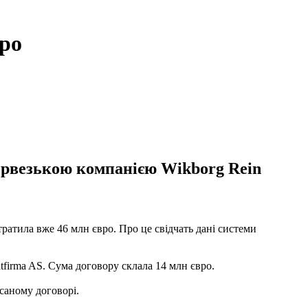
вро
норвезькою компанією Wikborg Rein
атила вже 46 млн євро. Про це свідчать дані системи
tfirma AS. Сума договору склала 14 млн євро.
исаному договорі.