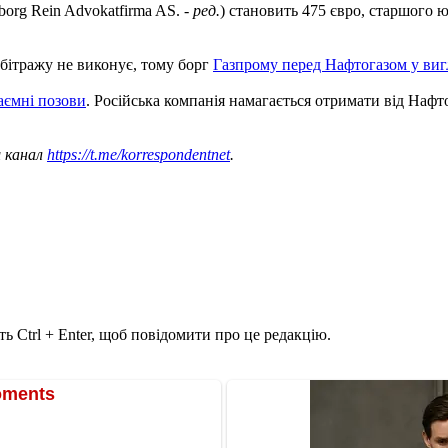
org Rein Advokatfirma AS. -
ред.
) становить 475 євро, старшого ю
рбітражу не виконує, тому борг
Газпрому перед Нафтогазом у вигл
аємні позови
. Російська компанія намагається отримати від Нафто
ш канал
https://t.me/korrespondentnet
.
ь Ctrl + Enter, щоб повідомити про це редакцію.