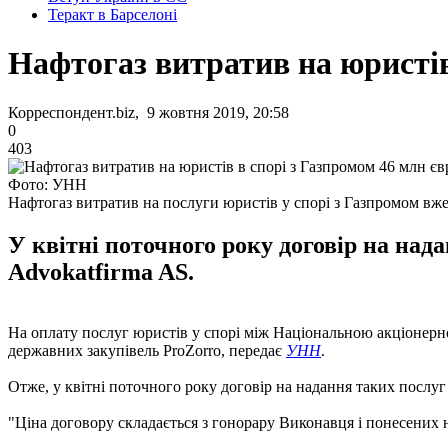
Теракт в Барселоні
Нафтогаз витратив на юристів
Корреспондент.biz, 9 жовтня 2019, 20:58
0
403
Фото: УНН
Нафтогаз витратив на послуги юристів у спорі з Газпромом вже
У квітні поточного року договір на на
Advokatfirma AS.
На оплату послуг юристів у спорі між Національною акціонерн
державних закупівель ProZorro, передає
УНН
.
Отже, у квітні поточного року договір на надання таких послу
"Ціна договору складається з гонорару Виконавця і понесених ни