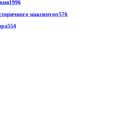
ижня
1996
и історичного максимуму
576
лрд
554