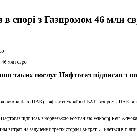
 в спорі з Газпромом 46 млн є
 46 млн євро
дання таких послуг Нафтогаз підписав з 
ою компанією (НАК) Нафтогаз України і ВАТ Газпром - НАК витр
г Нафтогаз підписав з норвезькою компанією Wikborg Rein Advoka
м витрат на залучення третіх сторін і витрат", - йдеться в підп