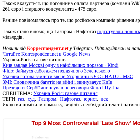
Також вказується, що погодинна оплата партнера (компанії Wikb
261 євро і старшого консультанта - 475 євро.
Раніше повідомлялось про те, що російська компанія рішення а
Також стало відомо, що Газпром і Нафтогаз
підготували нові вз
мільярдів.
Новини від
Корреспондент.net
у Telegram. Підписуйтесь на на
Читайте Korrespondent.net в Google News
Україна-Росія: газове питання
Київ завдав Москві одну з найбільших поразок - Кірбі
Фіцо: Займуся саботажем невдячного Зеленського
Україна готова зайняти місце Угорщини в ЄС і НАТО - МЗС
ЗМІ: Словаччина багатіє на війні і звинувачує Київ
Президент Сербії анонсував переговори Фіцо і Путіна
СПЕЦТЕМА:
Україна-Росія: газове питання
ТЕГИ:
газ
,
суд
,
Газпром
,
Нафтогаз
,
юрист
,
иск
Якщо ви помітили помилку, виділіть необхідний текст і натисніт