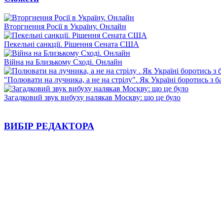
Вторгнення Росії в Україну. Онлайн
Пекельні санкції. Рішення Сената США
Війна на Близькому Сході. Онлайн
"Полювати на лучника, а не на стрілу". Як Україні боротись з 
Загадковий звук вибуху налякав Москву: що це було
ВИБІР РЕДАКТОРА