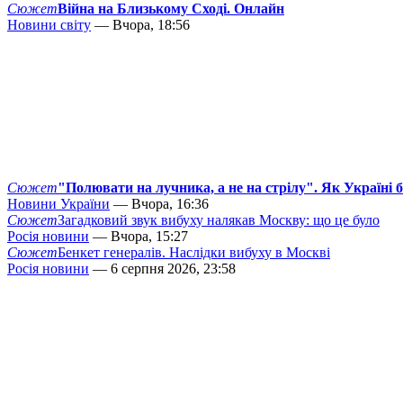
Сюжет
Війна на Близькому Сході. Онлайн
Новини світу
— Вчора, 18:56
Сюжет
"Полювати на лучника, а не на стрілу". Як Україні 
Новини України
— Вчора, 16:36
Сюжет
Загадковий звук вибуху налякав Москву: що це було
Росія новини
— Вчора, 15:27
Сюжет
Бенкет генералів. Наслідки вибуху в Москві
Росія новини
— 6 серпня 2026, 23:58