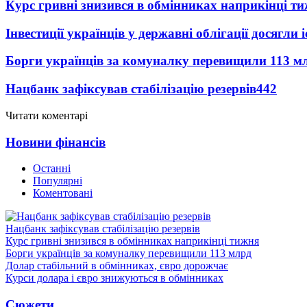
Курс гривні знизився в обмінниках наприкінці т
Інвестиції українців у державні облігації досягл
Борги українців за комуналку перевищили 113 м
Нацбанк зафіксував стабілізацію резервів
442
Читати коментарі
Новини фінансів
Останні
Популярні
Коментовані
Нацбанк зафіксував стабілізацію резервів
Курс гривні знизився в обмінниках наприкінці тижня
Борги українців за комуналку перевищили 113 млрд
Долар стабільний в обмінниках, євро дорожчає
Курси долара і євро знижуються в обмінниках
Сюжети