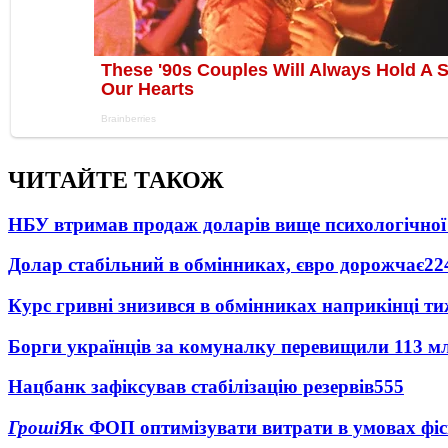
ЧИТАЙТЕ ТАКОЖ
НБУ втримав продаж доларів вище психологічної
Долар стабільний в обмінниках, євро дорожчає
22
Курс гривні знизився в обмінниках наприкінці т
Борги українців за комуналку перевищили 113 м
Нацбанк зафіксував стабілізацію резервів
555
Гроші
Як ФОП оптимізувати витрати в умовах фіск