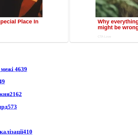
 межі
4639
49
ижня
2162
лрд
573
алізації
410