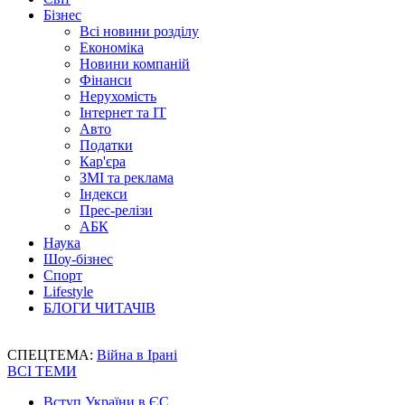
Бізнес
Всі новини розділу
Економіка
Новини компаній
Фінанси
Нерухомість
Інтернет та IT
Авто
Податки
Кар'єра
ЗМІ та реклама
Індекси
Прес-релізи
АБК
Наука
Шоу-бізнес
Спорт
Lifestyle
БЛОГИ ЧИТАЧІВ
СПЕЦТЕМА:
Війна в Ірані
ВСІ ТЕМИ
Вступ України в ЄС