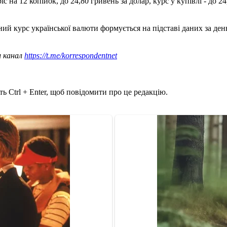
на 12 копійок, до 24,80 гривень за долар, курс у купівлі - до 24
ний курс української валюти формується на підставі даних за ден
ш канал
https://t.me/korrespondentnet
ь Ctrl + Enter, щоб повідомити про це редакцію.