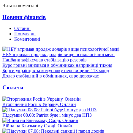
Читати коментарі
Новини фінансів
Останні
Популярні
Коментовані
НБУ втримав продаж доларів вище психологічної межі
Нацбанк зафіксував стабілізацію резервів
Курс гривні знизився в обмінниках наприкінці тижня
Борги українців за комуналку перевищили 113 млрд
Долар стабільний в обмінниках, євро дорожчає
Сюжети
Вторгнення Росії в Україну. Онлайн
Підсумки 08.08: Patriot буде і мінус два НПЗ
Війна на Близькому Сході. Онлайн