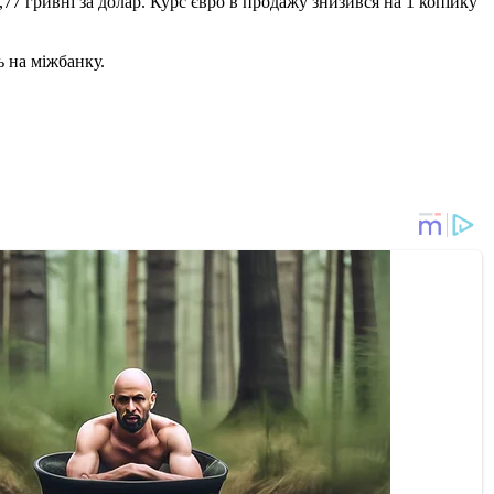
,77 гривні за долар. Курс євро в продажу знизився на 1 копійку
ь на міжбанку.