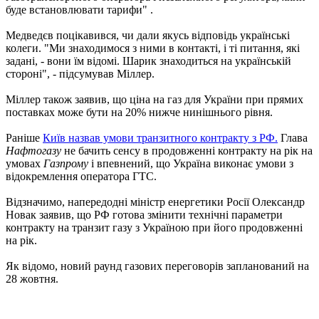
буде встановлювати тарифи" .
Медведєв поцікавився, чи дали якусь відповідь українські
колеги. "Ми знаходимося з ними в контакті, і ті питання, які
задані, - вони їм відомі. Шарик знаходиться на українській
стороні", - підсумував Міллер.
Міллер також заявив, що ціна на газ для України при прямих
поставках може бути на 20% нижче нинішнього рівня.
Раніше
Київ назвав умови транзитного контракту з РФ.
Глава
Нафтогазу
не бачить сенсу в продовженні контракту на рік на
умовах
Газпрому
і впевнений, що Україна виконає умови з
відокремлення оператора ГТС.
Відзначимо, напередодні міністр енергетики Росії Олександр
Новак заявив, що РФ готова змінити технічні параметри
контракту на транзит газу з Україною при його продовженні
на рік.
Як відомо, новий раунд газових переговорів запланований на
28 жовтня.