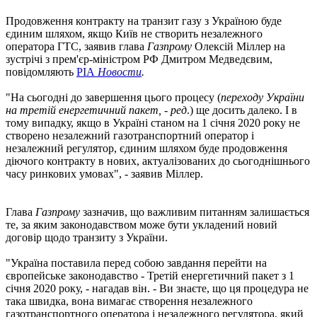
Продовження контракту на транзит газу з Україною буде
єдиним шляхом, якщо Київ не створить незалежного
оператора ГТС, заявив глава
Газпрому
Олексій Міллер на
зустрічі з прем'єр-міністром РФ Дмитром Медведєвим,
повідомляють
РІА
Новости
.
"На сьогодні до завершення цього процесу (
переходу України
на третій енергетичний пакет, - ред
.) ще досить далеко. І в
тому випадку, якщо в Україні станом на 1 січня 2020 року не
створено незалежний газотранспортний оператор і
незалежний регулятор, єдиним шляхом буде продовження
діючого контракту в нових, актуалізованих до сьогоднішнього
часу ринкових умовах", - заявив Міллер.
Глава
Газпрому
зазначив, що важливим питанням залишається
те, за яким законодавством може бути укладений новий
договір щодо транзиту з України.
"Україна поставила перед собою завдання перейти на
європейське законодавство - Третій енергетичний пакет з 1
січня 2020 року, - нагадав він. - Ви знаєте, що ця процедура не
така швидка, вона вимагає створення незалежного
газотранспортного оператора і незалежного регулятора, який