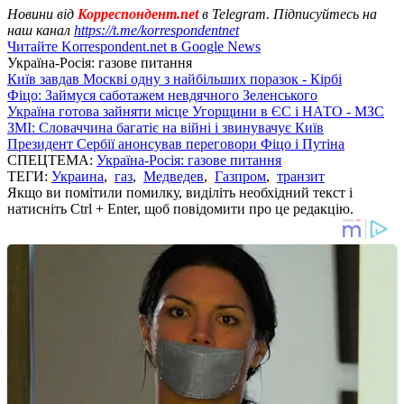
Новини від
Корреспондент.net
в Telegram. Підписуйтесь на
наш канал
https://t.me/korrespondentnet
Читайте Korrespondent.net в Google News
Україна-Росія: газове питання
Київ завдав Москві одну з найбільших поразок - Кірбі
Фіцо: Займуся саботажем невдячного Зеленського
Україна готова зайняти місце Угорщини в ЄС і НАТО - МЗС
ЗМІ: Словаччина багатіє на війні і звинувачує Київ
Президент Сербії анонсував переговори Фіцо і Путіна
СПЕЦТЕМА:
Україна-Росія: газове питання
ТЕГИ:
Украина
,
газ
,
Медведев
,
Газпром
,
транзит
Якщо ви помітили помилку, виділіть необхідний текст і
натисніть Ctrl + Enter, щоб повідомити про це редакцію.