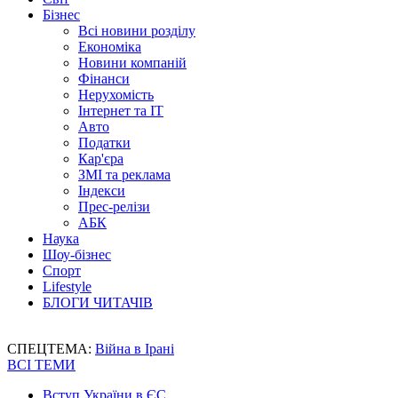
Бізнес
Всі новини розділу
Економіка
Новини компаній
Фінанси
Нерухомість
Інтернет та IT
Авто
Податки
Кар'єра
ЗМІ та реклама
Індекси
Прес-релізи
АБК
Наука
Шоу-бізнес
Спорт
Lifestyle
БЛОГИ ЧИТАЧІВ
СПЕЦТЕМА:
Війна в Ірані
ВСІ ТЕМИ
Вступ України в ЄС