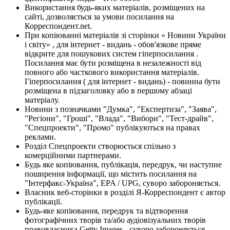
Використання будь-яких матеріалів, розміщених на
сайті, дозволяється за умови посилання на
Корреспондент.net.
При копіюванні матеріалів зі сторінки « Новини України
і світу» , для інтернет - видань - обов'язкове пряме
відкрите для пошукових систем гіперпосилання .
Посилання має бути розміщена в незалежності від
повного або часткового використання матеріалів.
Гіперпосилання ( для інтернет - видань) - повинна бути
розміщена в підзаголовку або в першому абзаці
матеріалу.
Новини з позначками "Думка", "Експертиза", "Заява",
"Регіони", "Гроші", "Влада", "Вибори", "Тест-драйв",
"Спецпроекти", "Промо" публікуються на правах
реклами.
Розділ Спецпроекти створюється спільно з
комерційними партнерами.
Будь яке копіювання, публікація, передрук, чи наступне
поширення інформації, що містить посилання на
"Інтерфакс-Україна", EPA / UPG, суворо забороняється.
Власник веб-сторінки в розділі Я-Корреспондент є автор
публікації.
Будь-яке копіювання, передрук та відтворення
фотографічних творів та/або аудіовізуальних творів
правовласника Getty Images - суворо забороняється.