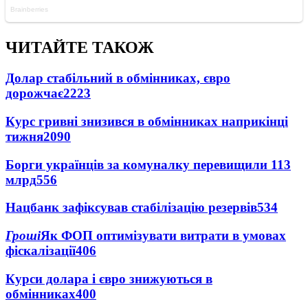
ЧИТАЙТЕ ТАКОЖ
Долар стабільний в обмінниках, євро
дорожчає
2223
Курс гривні знизився в обмінниках наприкінці
тижня
2090
Борги українців за комуналку перевищили 113
млрд
556
Нацбанк зафіксував стабілізацію резервів
534
Гроші
Як ФОП оптимізувати витрати в умовах
фіскалізації
406
Курси долара і євро знижуються в
обмінниках
400