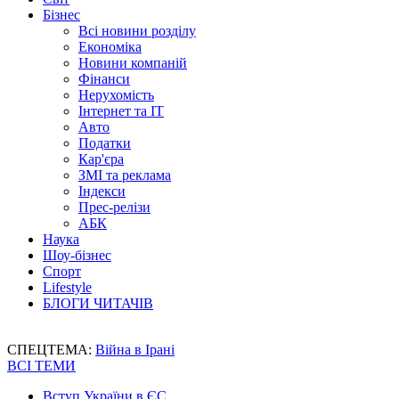
Бізнес
Всі новини розділу
Економіка
Новини компаній
Фінанси
Нерухомість
Інтернет та IT
Авто
Податки
Кар'єра
ЗМІ та реклама
Індекси
Прес-релізи
АБК
Наука
Шоу-бізнес
Спорт
Lifestyle
БЛОГИ ЧИТАЧІВ
СПЕЦТЕМА:
Війна в Ірані
ВСІ ТЕМИ
Вступ України в ЄС