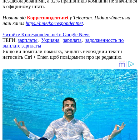
незадекларованими, а 32% працівників компаній не значилися
в офіційному штаті.
Новини від
Корреспондент.net
у Telegram. Підписуйтесь на
наш канал
https://t.me/korrespondentnet
.
Читайте Korrespondent.net в Google News
ТЕГИ:
зарплаты
,
Укриана
,
зарплата
,
задолженность по
выплате зарплаты
Якщо ви помітили помилку, виділіть необхідний текст і
натисніть Ctrl + Enter, щоб повідомити про це редакцію.