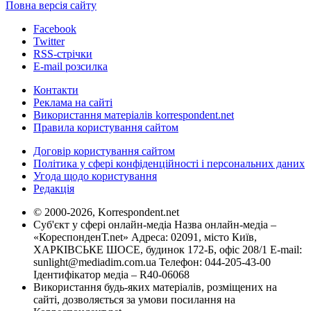
Повна версія сайту
Facebook
Twitter
RSS-стрічки
E-mail розсилка
Контакти
Реклама на сайті
Використання матеріалів korrespondent.net
Правила користування сайтом
Договір користування сайтом
Політика у сфері конфіденційності і персональних даних
Угода щодо користування
Редакція
© 2000-2026, Korrespondent.net
Суб'єкт у сфері онлайн-медіа Назва онлайн-медіа –
«КореспонденТ.net» Адреса: 02091, місто Київ,
ХАРКІВСЬКЕ ШОСЕ, будинок 172-Б, офіс 208/1 E-mail:
sunlight@mediadim.com.ua
Телефон: 044-205-43-00
Ідентифікатор медіа – R40-06068
Використання будь-яких матеріалів, розміщених на
сайті, дозволяється за умови посилання на