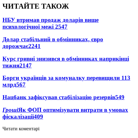
ЧИТАЙТЕ ТАКОЖ
НБУ втримав продаж доларів вище
психологічної межі
2547
Долар стабільний в обмінниках, євро
дорожчає
2241
Курс гривні знизився в обмінниках наприкінці
тижня
2147
Борги українців за комуналку перевищили 113
млрд
567
Нацбанк зафіксував стабілізацію резервів
549
Гроші
Як ФОП оптимізувати витрати в умовах
фіскалізації
409
Читати коментарі