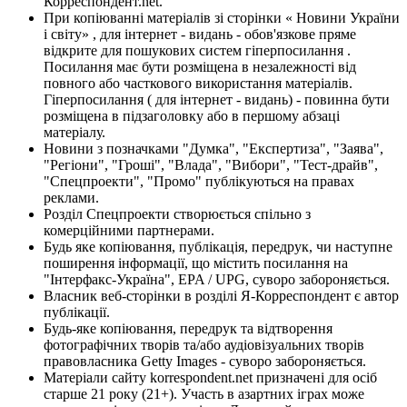
Корреспондент.net.
При копіюванні матеріалів зі сторінки « Новини України
і світу» , для інтернет - видань - обов'язкове пряме
відкрите для пошукових систем гіперпосилання .
Посилання має бути розміщена в незалежності від
повного або часткового використання матеріалів.
Гіперпосилання ( для інтернет - видань) - повинна бути
розміщена в підзаголовку або в першому абзаці
матеріалу.
Новини з позначками "Думка", "Експертиза", "Заява",
"Регіони", "Гроші", "Влада", "Вибори", "Тест-драйв",
"Спецпроекти", "Промо" публікуються на правах
реклами.
Розділ Спецпроекти створюється спільно з
комерційними партнерами.
Будь яке копіювання, публікація, передрук, чи наступне
поширення інформації, що містить посилання на
"Інтерфакс-Україна", EPA / UPG, суворо забороняється.
Власник веб-сторінки в розділі Я-Корреспондент є автор
публікації.
Будь-яке копіювання, передрук та відтворення
фотографічних творів та/або аудіовізуальних творів
правовласника Getty Images - суворо забороняється.
Матеріали сайту korrespondent.net призначені для осіб
старше 21 року (21+). Участь в азартних іграх може