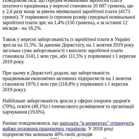
Повідомляється, що середня номінальна заробітна плата
штатного працівника у вересні становила 10 687 гривень, що
у 2,6 разу вище за рівень мінімальної заробітної плати (4173
гривні). У порівнянні із серпнем розмір середньої номінальної
заробітної плати зріс на 1,4% (150 гривень), а за останні 12
місяців - на 18,2%.
Також у вересні заборгованість із заробітної плати в Україні
зросла на 11,5%. За даними Держстату, на 1 жовтня 2019 року
загальна сума заборгованості з виплати заробітної плати
становила 3141,1 млн грн, або 111,5% у порівнянні з 1 вересня
2019 року.
При цьому в Держстаті додали, що заборгованість
працівникам економічно активних підприємств на 1 жовтня
становила 1970,1 млн грн (118,8% у порівнянні з 1 вересня
2019 року).
Найбільше заборгованість зросла у сферах охорони здоров'я
(70%), освіти (49,1%) і тимчасового розміщення та організації
харчування (19,6%).
Раніше повідомлялося, що
зарплати "в конвертах" отримують
майже половина працюючих українців
. У 2018 році
підприємства залишали 40% своїх доходів