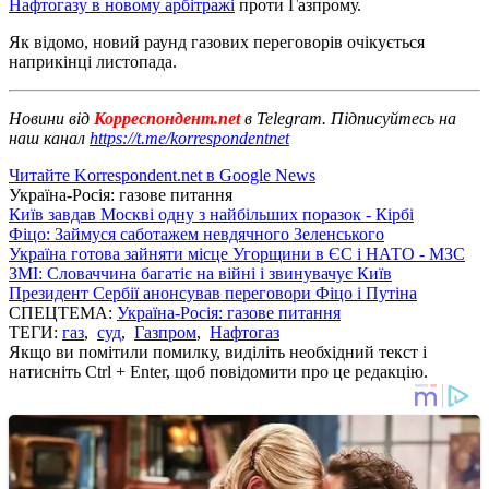
Нафтогазу в новому арбітражі
проти Газпрому.
Як відомо, новий раунд газових переговорів очікується
наприкінці листопада.
Новини від
Корреспондент.net
в Telegram. Підписуйтесь на
наш канал
https://t.me/korrespondentnet
Читайте Korrespondent.net в Google News
Україна-Росія: газове питання
Київ завдав Москві одну з найбільших поразок - Кірбі
Фіцо: Займуся саботажем невдячного Зеленського
Україна готова зайняти місце Угорщини в ЄС і НАТО - МЗС
ЗМІ: Словаччина багатіє на війні і звинувачує Київ
Президент Сербії анонсував переговори Фіцо і Путіна
СПЕЦТЕМА:
Україна-Росія: газове питання
ТЕГИ:
газ
,
суд
,
Газпром
,
Нафтогаз
Якщо ви помітили помилку, виділіть необхідний текст і
натисніть Ctrl + Enter, щоб повідомити про це редакцію.