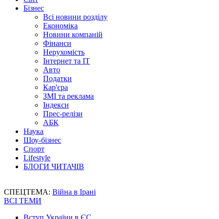
Бізнес
Всі новини розділу
Економіка
Новини компаній
Фінанси
Нерухомість
Інтернет та IT
Авто
Податки
Кар'єра
ЗМІ та реклама
Індекси
Прес-релізи
АБК
Наука
Шоу-бізнес
Спорт
Lifestyle
БЛОГИ ЧИТАЧІВ
СПЕЦТЕМА:
Війна в Ірані
ВСІ ТЕМИ
Вступ України в ЄС