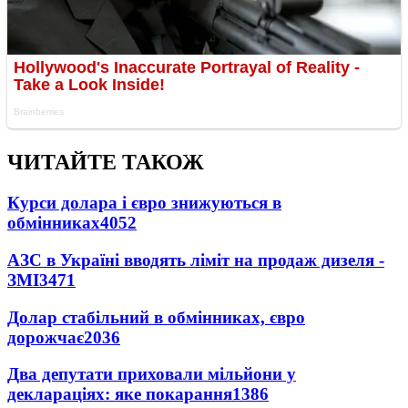
ЧИТАЙТЕ ТАКОЖ
Курси долара і євро знижуються в
обмінниках
4052
АЗС в Україні вводять ліміт на продаж дизеля -
ЗМІ
3471
Долар стабільний в обмінниках, євро
дорожчає
2036
Два депутати приховали мільйони у
деклараціях: яке покарання
1386