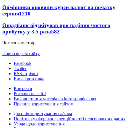
Обмінники оновили курси валют на початку
серпня
1210
Ощадбанк відзвітував про падіння чистого
прибутку у 3,5 раза
582
Читати коментарі
Повна версія сайту
Facebook
Twitter
RSS-стрічки
E-mail розсилка
Контакти
Реклама на сайті
Використання матеріалів korrespondent.net
Правила користування сайтом
Договір користування сайтом
Політика у сфері конфіденційності і персональних даних
Угода щодо користування