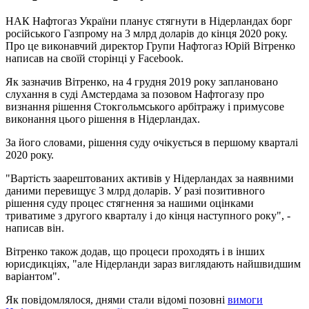
НАК Нафтогаз України планує стягнути в Нідерландах борг
російського Газпрому на 3 млрд доларів до кінця 2020 року.
Про це виконавчий директор Групи Нафтогаз Юрій Вітренко
написав на своїй сторінці у Facebook.
Як зазначив Вітренко, на 4 грудня 2019 року заплановано
слухання в суді Амстердама за позовом Нафтогазу про
визнання рішення Стокгольмського арбітражу і примусове
виконання цього рішення в Нідерландах.
За його словами, рішення суду очікується в першому кварталі
2020 року.
"Вартість заарештованих активів у Нідерландах за наявними
даними перевищує 3 млрд доларів. У разі позитивного
рішення суду процес стягнення за нашими оцінками
триватиме з другого кварталу і до кінця наступного року", -
написав він.
Вітренко також додав, що процеси проходять і в інших
юрисдикціях, "але Нідерланди зараз виглядають найшвидшим
варіантом".
Як повідомлялося, днями стали відомі позовні
вимоги