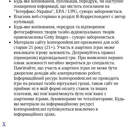
Будь яке копіювання, публікація, передрук, чи наступне
поширення інформації, що містить посилання на
"Інтерфакс-Україна", EPA / UPG, суворо забороняється.
Власник веб-сторінки в розділі Я-Корреспондент є автор
публікації.
Будь-яке копіювання, передрук та відтворення
фотографічних творів та/або аудіовізуальних творів
правовласника Getty Images - суворо забороняється.
Матеріали сайту korrespondent.net призначені для осіб
старше 21 року (21+). Участь в азартних іграх може
викликати ігрову залежність. Дотримуйтесь правил
(принципів) відповідальної гри. При виявленні перших
ознак залежності негайно зверніться до спеціаліста.
Пам'ятайте, що участь в азартних іграх не може бути
джерелом доходів або альтернативою роботі.
Інформаційний ресурс korrespondent.net не проводить
ігри на реальні та/або віртуальні гроші, також сайт не
приймає ні в якій формі оплату ставок та інших
платежів, які пов’язані/можуть бути пов’язані з
азартними іграми, букмекерами чи тоталізаторами. Будь-
які матеріали на інформаційному ресурсі
korrespondent.net публікуються виключно в
інформаційних цілях.
X