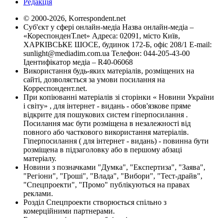
Редакція
© 2000-2026, Korrespondent.net
Суб'єкт у сфері онлайн-медіа Назва онлайн-медіа –
«КореспонденТ.net» Адреса: 02091, місто Київ,
ХАРКІВСЬКЕ ШОСЕ, будинок 172-Б, офіс 208/1 E-mail:
sunlight@mediadim.com.ua
Телефон: 044-205-43-00
Ідентифікатор медіа – R40-06068
Використання будь-яких матеріалів, розміщених на
сайті, дозволяється за умови посилання на
Корреспондент.net.
При копіюванні матеріалів зі сторінки « Новини України
і світу» , для інтернет - видань - обов'язкове пряме
відкрите для пошукових систем гіперпосилання .
Посилання має бути розміщена в незалежності від
повного або часткового використання матеріалів.
Гіперпосилання ( для інтернет - видань) - повинна бути
розміщена в підзаголовку або в першому абзаці
матеріалу.
Новини з позначками "Думка", "Експертиза", "Заява",
"Регіони", "Гроші", "Влада", "Вибори", "Тест-драйв",
"Спецпроекти", "Промо" публікуються на правах
реклами.
Розділ Спецпроекти створюється спільно з
комерційними партнерами.