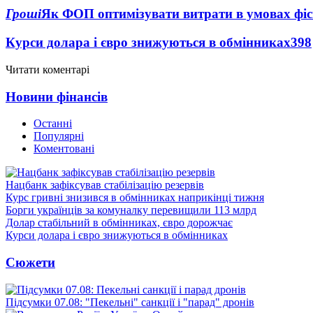
Гроші
Як ФОП оптимізувати витрати в умовах фіск
Курси долара і євро знижуються в обмінниках
398
Читати коментарі
Новини фінансів
Останні
Популярні
Коментовані
Нацбанк зафіксував стабілізацію резервів
Курс гривні знизився в обмінниках наприкінці тижня
Борги українців за комуналку перевищили 113 млрд
Долар стабільний в обмінниках, євро дорожчає
Курси долара і євро знижуються в обмінниках
Сюжети
Підсумки 07.08: "Пекельні" санкції і "парад" дронів