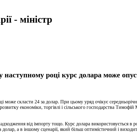
ії - міністр
 у наступному році курс долара може опу
і може скласти 24 за долар. При цьому уряд очікує середньорічн
р розвитку економіки, торгівлі і сільського господарства Тимофі
надходження від імпорту тощо. Курс долара використовується в ро
а долар, а в іншому сценарії, який більш оптимістичний і виходит