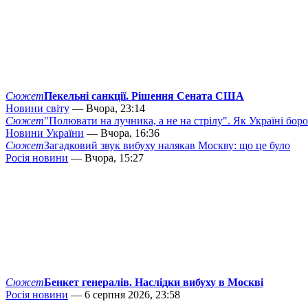
Сюжет
Пекельні санкції. Рішення Сената США
Новини світу
— Вчора, 23:14
Сюжет
"Полювати на лучника, а не на стрілу". Як Україні бор
Новини України
— Вчора, 16:36
Сюжет
Загадковий звук вибуху налякав Москву: що це було
Росія новини
— Вчора, 15:27
Сюжет
Бенкет генералів. Наслідки вибуху в Москві
Росія новини
— 6 серпня 2026, 23:58