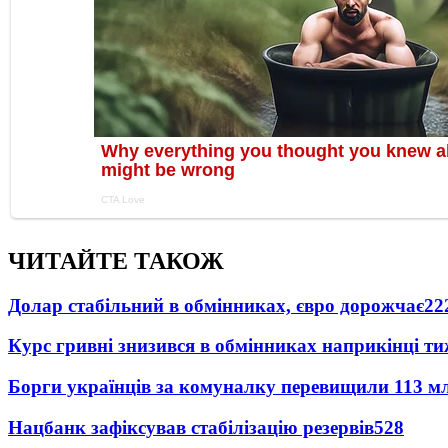
ЧИТАЙТЕ ТАКОЖ
Долар стабільний в обмінниках, євро дорожчає
22
Курс гривні знизився в обмінниках наприкінці т
Борги українців за комуналку перевищили 113 м
Нацбанк зафіксував стабілізацію резервів
528