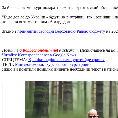
За його словами, курс долара залежить від того, який обсяг інве
"Буде довіра до України - будуть як внутрішні, так і зовнішні і
дол., а за оптимістичним - 6 млрд дол.
Згідно з
прийнятим сьогодні Верховною Радою бюджету
на 202
Новини від
Корреспондент.net
в Telegram. Підписуйтесь на на
Читайте Korrespondent.net в Google News
СПЕЦТЕМА:
Хроніки падіння: яким курсом йде гривня
ТЕГИ:
Минэкономики
,
курс валют
,
курс гривны
Якщо ви помітили помилку, виділіть необхідний текст і натисніт