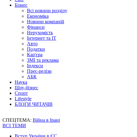
Бізнес
Всі новини розділу
Економіка
Новини компаній
Фінанси
Нерухомість
Інтернет та IT
Авто
Податки
Кар'єра
ЗМІ та реклама
Індекси
Прес-релізи
АБК
Наука
Шоу-бізнес
Спорт
Lifestyle
БЛОГИ ЧИТАЧІВ
СПЕЦТЕМА:
Війна в Ірані
ВСІ ТЕМИ
Вступ України в ЄС