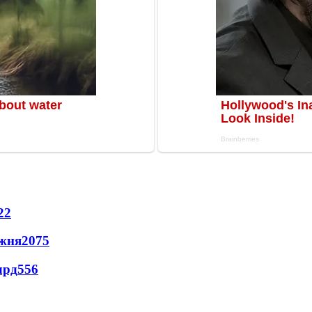
22
ижня
2075
лрд
556