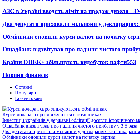
АЗС в Україні вводять ліміт на продаж дизеля - З
Два депутати приховали мільйони у деклараціях:
Обмінники оновили курси валют на початку сер
Ощадбанк відзвітував про падіння чистого прибут
Країни ОПЕК+ збільшують видобуток нафти
553
Новини фінансів
Останні
Популярні
Коментовані
Курси долара і євро знижуються в обмінниках
Інвестиції українців у державні облігації досягли історичного
Ощадбанк відзвітував про падіння чистого прибутку у 3,5 раза
Два депутати приховали мільйони у деклараціях: яке покарання
Обмінники оновили курси валют на початку серпня