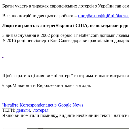
Брати участь в тиражах європейських лотерей з України так сам
Все, що потрібно для цього зробити –
придбати офіційні білети
Люди виграють в лотереї Європи і США, не покидаючи рідни
З дня заснування в 2002 році сервіс Thelotter.com допоміг людя
У 2016 році пенсіонер з Ель-Сальвадора виграв мільйон доларів
Щоб зіграти в ці дивовижні лотереї та отримати шанс виграти
ЄвроМільйони и Євроджекпот вже сьогодні.
Читайте Korrespondent.net в Google News
ТЕГИ:
деньги
,
лотерея
Якщо ви помітили помилку, виділіть необхідний текст і натисніт