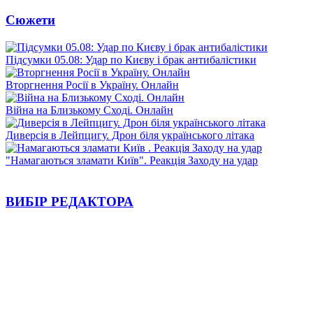
Сюжети
Підсумки 05.08: Удар по Києву і брак антибалістики
Вторгнення Росії в Україну. Онлайн
Війна на Близькому Сході. Онлайн
Диверсія в Лейпцигу. Дрон біля українського літака
"Намагаються зламати Київ". Реакція Заходу на удар
ВИБІР РЕДАКТОРА