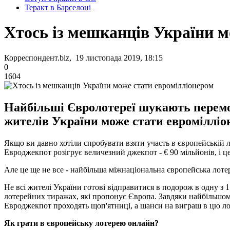
Теракт в Барселоні
Хтось із мешканців України м
Корреспондент.biz, 19 листопада 2019, 18:15
0
1604
Найбільші Євролотереї шукають перемож
жителів України може стати евромілліон
Якщо ви давно хотіли спробувати взяти участь в європейській 
Евроджекпот розігрує величезний джекпот - € 90 мільйонів, і 
Але це ще не все - найбільша міжнаціональна європейська лотер
Не всі жителі України готові відправитися в подорож в одну з 
лотерейних тиражах, які пропонує Європа. Завдяки найбільшому 
Евроджекпот проходять щоп'ятниці, а шанси на виграш в цю лот
Як грати в європейську лотерею онлайн?