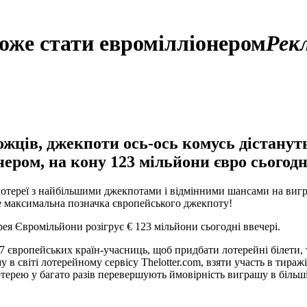
оже стати евромілліонером
Рек
ців, джекпоти ось-ось комусь дістанутьс
ером, на кону 123 мільйони євро сьогодн
лотереї з найбільшими джекпотами і відмінними шансами на вигра
це максимальна позначка європейського джекпоту!
ея Євромільйони розігрує € 123 мільйони сьогодні ввечері.
17 європейських країн-учасниць, щоб придбати лотерейні білети, 
в світі лотерейному сервісу Thelotter.com, взяти участь в тира
ерею у багато разів перевершують ймовірність виграшу в більші