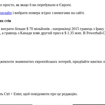
о просто, як якщо б ви перебували в Європі.
 онлайн
і вибрати номера згідно з вимогами на сайті.
х стін
м виграти більше $ 70 мільйонів - наприкінці 2015 гравець з Іра
, а гравець з Канади взяв другий приз в $ 1.35 млн. В Powerball
 джекпоти знаменитих європейських лотерей, придбайте квитки 
ь Ctrl + Enter, щоб повідомити про це редакцію.