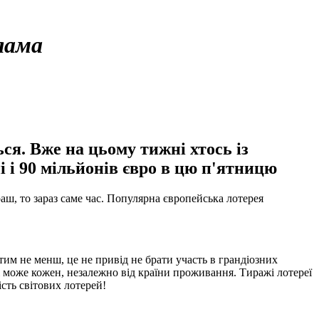
лама
я. Вже на цьому тижні хтось із
і і 90 мільйонів євро в цю п'ятницю
ш, то зараз саме час. Популярна європейська лотерея
тим не менш, це не привід не брати участь в грандіозних
жі може кожен, незалежно від країни проживання. Тиражі лотереї
сть світових лотерей!