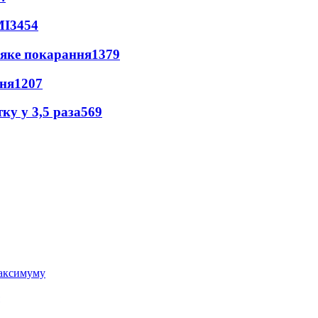
МІ
3454
 яке покарання
1379
пня
1207
ку у 3,5 раза
569
 максимуму