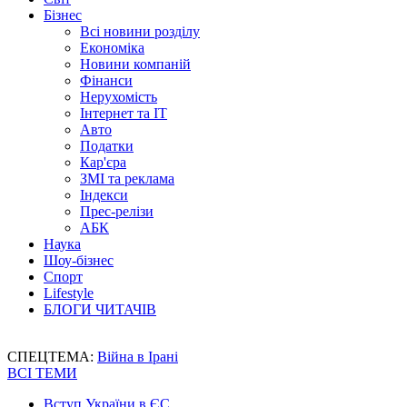
Бізнес
Всі новини розділу
Економіка
Новини компаній
Фінанси
Нерухомість
Інтернет та IT
Авто
Податки
Кар'єра
ЗМІ та реклама
Індекси
Прес-релізи
АБК
Наука
Шоу-бізнес
Спорт
Lifestyle
БЛОГИ ЧИТАЧІВ
СПЕЦТЕМА:
Війна в Ірані
ВСІ ТЕМИ
Вступ України в ЄС