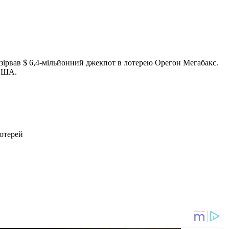
ку зірвав $ 6,4-мільйонний джекпот в лотерею Орегон Мегабакс.
-США.
лотерей