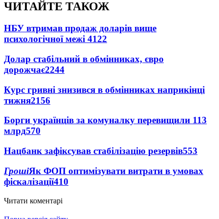
ЧИТАЙТЕ ТАКОЖ
НБУ втримав продаж доларів вище
психологічної межі
4122
Долар стабільний в обмінниках, євро
дорожчає
2244
Курс гривні знизився в обмінниках наприкінці
тижня
2156
Борги українців за комуналку перевищили 113
млрд
570
Нацбанк зафіксував стабілізацію резервів
553
Гроші
Як ФОП оптимізувати витрати в умовах
фіскалізації
410
Читати коментарі