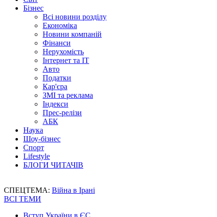
Бізнес
Всі новини розділу
Економіка
Новини компаній
Фінанси
Нерухомість
Інтернет та IT
Авто
Податки
Кар'єра
ЗМІ та реклама
Індекси
Прес-релізи
АБК
Наука
Шоу-бізнес
Спорт
Lifestyle
БЛОГИ ЧИТАЧІВ
СПЕЦТЕМА:
Війна в Ірані
ВСІ ТЕМИ
Вступ України в ЄС