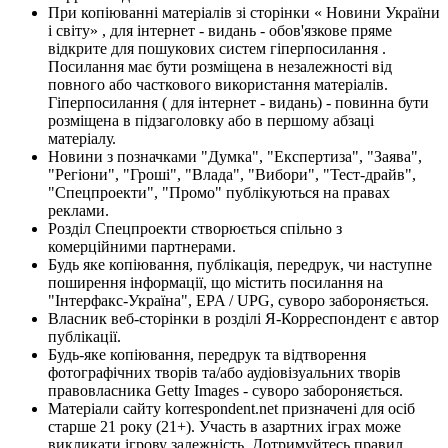
При копіюванні матеріалів зі сторінки « Новини України
і світу» , для інтернет - видань - обов'язкове пряме
відкрите для пошукових систем гіперпосилання .
Посилання має бути розміщена в незалежності від
повного або часткового використання матеріалів.
Гіперпосилання ( для інтернет - видань) - повинна бути
розміщена в підзаголовку або в першому абзаці
матеріалу.
Новини з позначками "Думка", "Експертиза", "Заява",
"Регіони", "Гроші", "Влада", "Вибори", "Тест-драйв",
"Спецпроекти", "Промо" публікуються на правах
реклами.
Розділ Спецпроекти створюється спільно з
комерційними партнерами.
Будь яке копіювання, публікація, передрук, чи наступне
поширення інформації, що містить посилання на
"Інтерфакс-Україна", EPA / UPG, суворо забороняється.
Власник веб-сторінки в розділі Я-Корреспондент є автор
публікації.
Будь-яке копіювання, передрук та відтворення
фотографічних творів та/або аудіовізуальних творів
правовласника Getty Images - суворо забороняється.
Матеріали сайту korrespondent.net призначені для осіб
старше 21 року (21+). Участь в азартних іграх може
викликати ігрову залежність. Дотримуйтесь правил