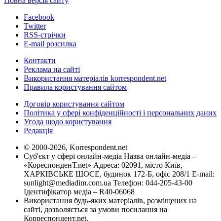
Повна версія сайту
Facebook
Twitter
RSS-стрічки
E-mail розсилка
Контакти
Реклама на сайті
Використання матеріалів korrespondent.net
Правила користування сайтом
Договір користування сайтом
Політика у сфері конфіденційності і персональних даних
Угода щодо користування
Редакція
© 2000-2026, Korrespondent.net
Суб'єкт у сфері онлайн-медіа Назва онлайн-медіа –
«КореспонденТ.net» Адреса: 02091, місто Київ,
ХАРКІВСЬКЕ ШОСЕ, будинок 172-Б, офіс 208/1 E-mail:
sunlight@mediadim.com.ua
Телефон: 044-205-43-00
Ідентифікатор медіа – R40-06068
Використання будь-яких матеріалів, розміщених на
сайті, дозволяється за умови посилання на
Корреспондент.net.