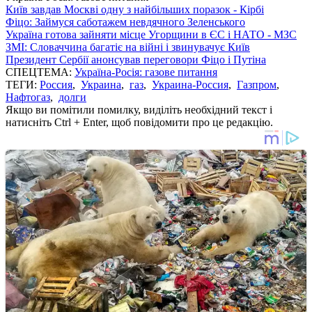
Київ завдав Москві одну з найбільших поразок - Кірбі
Фіцо: Займуся саботажем невдячного Зеленського
Україна готова зайняти місце Угорщини в ЄС і НАТО - МЗС
ЗМІ: Словаччина багатіє на війні і звинувачує Київ
Президент Сербії анонсував переговори Фіцо і Путіна
СПЕЦТЕМА:
Україна-Росія: газове питання
ТЕГИ:
Россия
,
Украина
,
газ
,
Украина-Россия
,
Газпром
,
Нафтогаз
,
долги
Якщо ви помітили помилку, виділіть необхідний текст і
натисніть Ctrl + Enter, щоб повідомити про це редакцію.