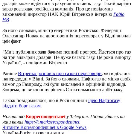
доларів може відбутися в рахунок поставок газу. Такий варіант
зараз розглядає російська компанія. Про це повідомив
виконавчий директор НАК Юрій Вітренко в інтерв'ю
Радіо
НВ
.
За його словами, міністр енергетики Російської Федерації
Олександр Новак на двосторонніх переговорах у Відні визнав
цей факт.
"Ми з публічних заяв бачимо певний прогрес. Йдеться про газ
на три мільярди доларів. Це дуже багато газу. Це роки імпорту
України", - повідомив Вітренко.
Раніше
Вітренко розповів про газові переговори
, які відбулися
напередодні у Відні. За його словами, Нафтогаз не міняв своїх
вимог до Газпрому, які були викладені в офіційній відповіді.
Зокрема, це виконання рішень Стокгольмського арбітражу.
Також повідомлялося, що в Росії оцінили
ідею Нафтогазу
віддати борг газом
.
Новини від
Корреспондент.net
у Telegram. Підписуйтесь на
наш канал
https://t.me/korrespondentnet
.
Читайте Korrespondent.net в Google News
Україна-Росія: газове питання