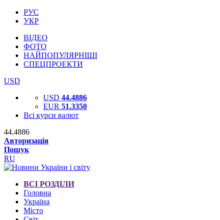
РУС
УКР
ВІДЕО
ФОТО
НАЙПОПУЛЯРНІШІ
СПЕЦПРОЕКТИ
USD
USD
44.4886
EUR
51.3350
Всі курси валют
44.4886
Авторизація
Пошук
RU
ВСІ РОЗДІЛИ
Головна
Україна
Місто
Світ