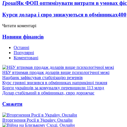
Гроші
Як ФОП оптимізувати витрати в умовах фіск
Курси долара і євро знижуються в обмінниках
400
Читати коментарі
Новини фінансів
Останні
Популярні
Коментовані
НБУ втримав продаж доларів вище психологічної межі
Нацбанк зафіксував стабілізацію резервів
Курс гривні знизився в обмінниках наприкінці тижня
Борги українців за комуналку перевищили 113 млрд
Долар стабільний в обмінниках, євро дорожчає
Сюжети
Вторгнення Росії в Україну. Онлайн