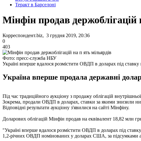
Теракт в Барселоні
Мінфін продав держоблігацій 
Корреспондент.biz, 3 грудня 2019, 20:36
0
403
Фото: пресс-служба НБУ
Україні вперше вдалося розмістити ОВДП в доларах під ставк
Україна вперше продала державні доларо
Під час традиційного аукціону з продажу облігацій внутрішньої
Зокрема, продали ОВДП в доларах, ставки за якими знизили н
Відповідні результати аукціону з'явилися на сайті Мінфіну.
Доларових облігацій Мінфін продав на еквівалент 18,82 млн гр
"Україні вперше вдалося розмістити ОВДП в доларах під ставку
1,2-річних ОВДП номінованих у доларах США, за підсумками ау