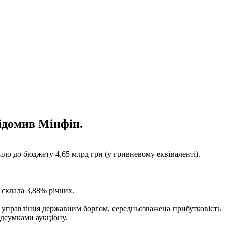
відомив Мінфін.
ило до бюджету 4,65 млрд грн (у гривневому еквіваленті).
 склала 3,88% річних.
з управління державним боргом, середньозважена прибутковість
ідсумками аукціону.