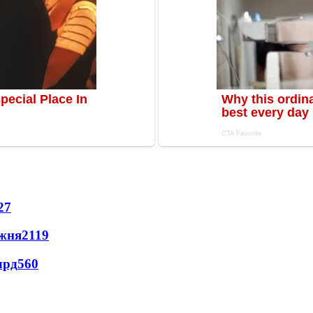
27
ижня
2119
лрд
560