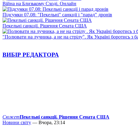
Війна на Близькому Сході. Онлайн
Підсумки 07.08: "Пекельні" санкції і "парад" дронів
Пекельні санкції. Рішення Сената США
"Полювати на лучника, а не на стрілу". Як Україні боротись з 
ВИБІР РЕДАКТОРА
Сюжет
Пекельні санкції. Рішення Сената США
Новини світу
— Вчора, 23:14