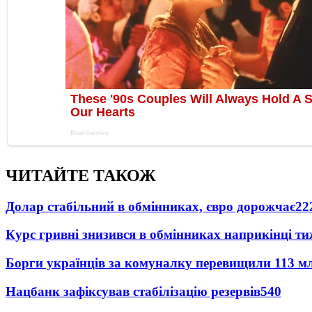
ЧИТАЙТЕ ТАКОЖ
Долар стабільний в обмінниках, євро дорожчає
22
Курс гривні знизився в обмінниках наприкінці т
Борги українців за комуналку перевищили 113 м
Нацбанк зафіксував стабілізацію резервів
540