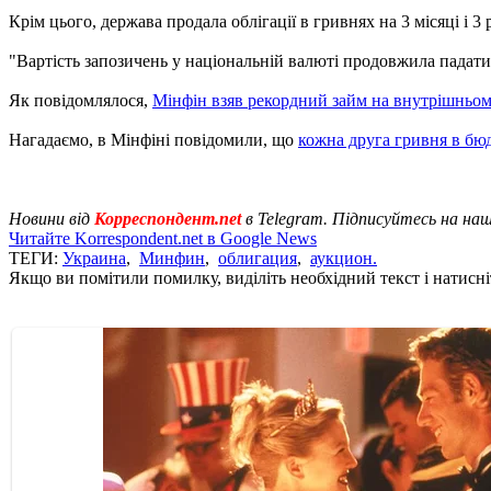
Крім цього, держава продала облігації в гривнях на 3 місяці і 3 
"Вартість запозичень у національній валюті продовжила падати.
Як повідомлялося,
Мінфін взяв рекордний займ на внутрішньо
Нагадаємо, в Мінфіні повідомили, що
кожна друга гривня в бюдж
Новини від
Корреспондент.net
в Telegram. Підписуйтесь на на
Читайте Korrespondent.net в Google News
ТЕГИ:
Украина
,
Минфин
,
облигация
,
аукцион.
Якщо ви помітили помилку, виділіть необхідний текст і натисніт