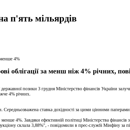
на п'ять мільярдів
у менше 4%
ві облігації за менш ніж 4% річних, по
 державної позики 3 грудня Міністерство фінансів України залуч
ижче 4% річних.
н. Середньозважена ставка дохідності за цими цінними паперами
 менше 4%. Завдяки ефективній політиці Міністерства фінансів 
кціону склала 3,88%", - повідомили в прес-службі Мінфіну за п