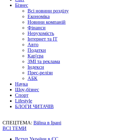
Бізнес
Всі новини розділу
Економіка
Новини компаній
Фінанси
Нерухомість
Інтернет та IT
Авто
Податки
Кар'єра
ЗМІ та реклама
Індекси
Прес-релізи
АБК
Наука
Шоу-бізнес
Спорт
Lifestyle
БЛОГИ ЧИТАЧІВ
СПЕЦТЕМА:
Війна в Ірані
ВСІ ТЕМИ
Вступ України в ЄС