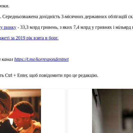
роки.
 Середньозважена дохідність 3-місячних державних облігацій скла
му ринку
- 33,3 млрд гривень, з яких 7,4 млрд у гривнях і мільярд
еті за 2019 рік взята в борг.
ш канал
https://t.me/korrespondentnet
ь Ctrl + Enter, щоб повідомити про це редакцію.