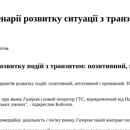
нарії розвитку ситуації з тран
розвитку подій з транзитом: позитивний,
а варіантів розвитку подій: позитивний, негативний і проміжний. 
, при якому
Газпром
і новий оператор ГТС, відокремлений від
На
ьких умовах", - підкреслив Коболєв.
комерційну доцільність і логіку ринку,
Газпром
такий контракт не