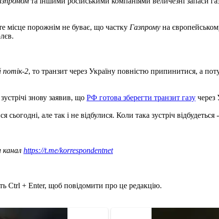
азпромом
та іншими російськими компаніями величезні запаси газу
те місце порожнім не буває, що частку
Газпрому
на європейському
лєв.
й потік-2
, то транзит через Україну повністю припинитися, а по
зустрічі знову заявив, що
РФ готова зберегти транзит газу
через 
 сьогодні, але так і не відбулися. Коли така зустріч відбудеться 
ш канал
https://t.me/korrespondentnet
ь Ctrl + Enter, щоб повідомити про це редакцію.