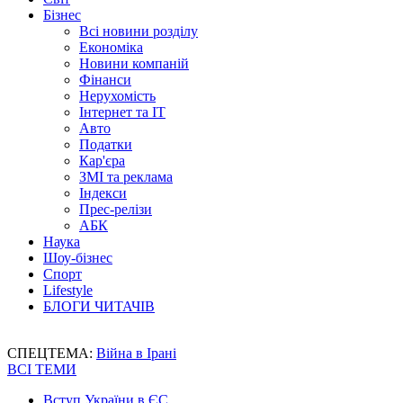
Бізнес
Всі новини розділу
Економіка
Новини компаній
Фінанси
Нерухомість
Інтернет та IT
Авто
Податки
Кар'єра
ЗМІ та реклама
Індекси
Прес-релізи
АБК
Наука
Шоу-бізнес
Спорт
Lifestyle
БЛОГИ ЧИТАЧІВ
СПЕЦТЕМА:
Війна в Ірані
ВСІ ТЕМИ
Вступ України в ЄС