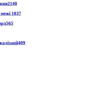
ижня
2140
 межі
1837
лрд
565
алізації
409