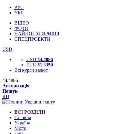
РУС
УКР
ВІДЕО
ФОТО
НАЙПОПУЛЯРНІШІ
СПЕЦПРОЕКТИ
USD
USD
44.4886
EUR
51.3350
Всі курси валют
44.4886
Авторизація
Пошук
RU
ВСІ РОЗДІЛИ
Головна
Україна
Місто
Світ