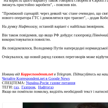
"На користь цього варіанту також говорять створені в Європі
Г
зможуть пристойно заробити", - пояснив він.
"Проміжний сценарій: через деякий час стане очевидно, що свя
нового оператора ГТС і домовлятися про транзит", - додав Кобо
На думку
Нафтогазу,
останній варіант є найбільш імовірним.
Він також повідомив, що якщо РФ добудує газопровід
Північни
використовуватися повністю.
Як повідомлялося, Володимир Путін напередодні нормандської 
Очікувалося, що новий раунд газових переговорів може відбутися
Новини від
Корреспондент.net
в Telegram. Підписуйтесь на на
Читайте Korrespondent.net в Google News
СПЕЦТЕМА:
Україна-Росія: газове питання
ТЕГИ:
газ
,
Газпром
,
Нафтогаз
Якщо ви помітили помилку, виділіть необхідний текст і натисніт