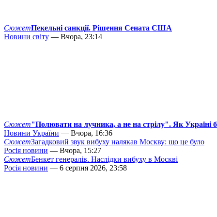
Сюжет
Пекельні санкції. Рішення Сената США
Новини світу
— Вчора, 23:14
Сюжет
"Полювати на лучника, а не на стрілу". Як Україні 
Новини України
— Вчора, 16:36
Сюжет
Загадковий звук вибуху налякав Москву: що це було
Росія новини
— Вчора, 15:27
Сюжет
Бенкет генералів. Наслідки вибуху в Москві
Росія новини
— 6 серпня 2026, 23:58