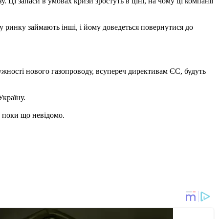
. Ці запаси в умовах кризи зростуть в ціні, на чому ці компанії
 ринку займають інші, і йому доведеться повернутися до
тужності нового газопроводу, всупереч директивам ЄС, будуть
Україну.
- поки що невідомо.