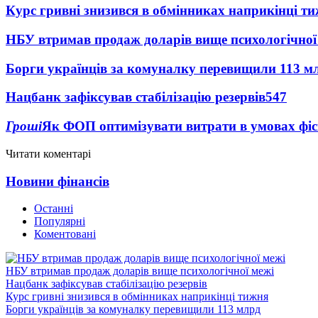
Курс гривні знизився в обмінниках наприкінці т
НБУ втримав продаж доларів вище психологічної
Борги українців за комуналку перевищили 113 м
Нацбанк зафіксував стабілізацію резервів
547
Гроші
Як ФОП оптимізувати витрати в умовах фіск
Читати коментарі
Новини фінансів
Останні
Популярні
Коментовані
НБУ втримав продаж доларів вище психологічної межі
Нацбанк зафіксував стабілізацію резервів
Курс гривні знизився в обмінниках наприкінці тижня
Борги українців за комуналку перевищили 113 млрд