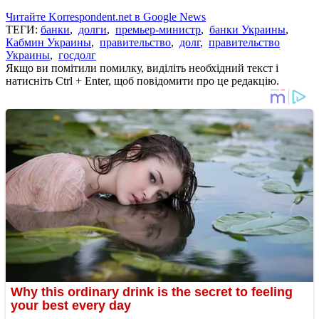
Читайте Korrespondent.net в Google News
ТЕГИ:
банки
,
долги
,
премьер-министр
,
банки Украины
,
Кабмин Украины
,
правительство
,
долг
,
правительство
Украины
,
госдолг
Якщо ви помітили помилку, виділіть необхідний текст і
натисніть Ctrl + Enter, щоб повідомити про це редакцію.