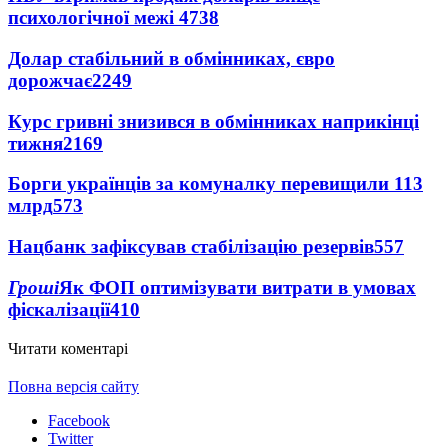
психологічної межі
4738
Долар стабільний в обмінниках, євро
дорожчає
2249
Курс гривні знизився в обмінниках наприкінці
тижня
2169
Борги українців за комуналку перевищили 113
млрд
573
Нацбанк зафіксував стабілізацію резервів
557
Гроші
Як ФОП оптимізувати витрати в умовах
фіскалізації
410
Читати коментарі
Повна версія сайту
Facebook
Twitter