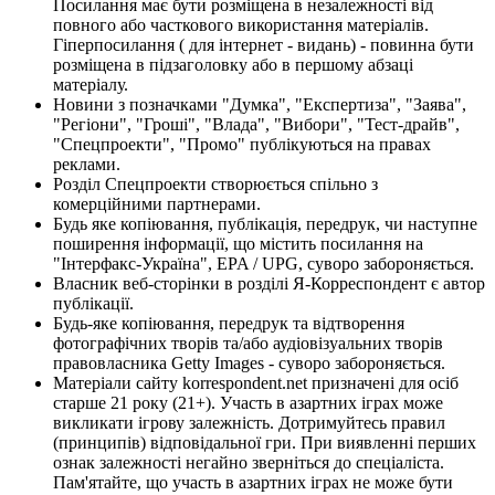
Посилання має бути розміщена в незалежності від
повного або часткового використання матеріалів.
Гіперпосилання ( для інтернет - видань) - повинна бути
розміщена в підзаголовку або в першому абзаці
матеріалу.
Новини з позначками "Думка", "Експертиза", "Заява",
"Регіони", "Гроші", "Влада", "Вибори", "Тест-драйв",
"Спецпроекти", "Промо" публікуються на правах
реклами.
Розділ Спецпроекти створюється спільно з
комерційними партнерами.
Будь яке копіювання, публікація, передрук, чи наступне
поширення інформації, що містить посилання на
"Інтерфакс-Україна", EPA / UPG, суворо забороняється.
Власник веб-сторінки в розділі Я-Корреспондент є автор
публікації.
Будь-яке копіювання, передрук та відтворення
фотографічних творів та/або аудіовізуальних творів
правовласника Getty Images - суворо забороняється.
Матеріали сайту korrespondent.net призначені для осіб
старше 21 року (21+). Участь в азартних іграх може
викликати ігрову залежність. Дотримуйтесь правил
(принципів) відповідальної гри. При виявленні перших
ознак залежності негайно зверніться до спеціаліста.
Пам'ятайте, що участь в азартних іграх не може бути