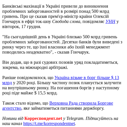
Банківські махінації в Україні привели до виникнення
проблемних заборгованостей в розмірі понад 500 млрд
гривень. Про це сказав прем'єр-міністр країни Олексій
Гончарук в ефірі ток-шоу
Свобода слова
, повідомляє
УНН
у
вівторок, 17 грудня.
"На сьогоднішній день в Україні близько 500 млрд гривень
проблемних заборгованостей. Десятки банків були виведені з
ринку через те, що їхні власники або їхній менеджмент
поводились неадекватно", - сказав Гончарук.
Він додав, що в разі судових позовів уряд покладатиметься,
зокрема, на міжнародні арбітражі.
Раніше повідомлялося, що
Україна візьме в борг більше $ 13
млрд
у 2020 році. Більшу частину позик планується залучити
на внутрішньому ринку. На погашення боргів у наступному
році піде майже $ 15,5 млрд.
Також стало відомо, що
Верховна Рада створила Боргове
агентство
, яке займатиметься питаннями держборгу.
Новини від
Корреспондент.net
у Telegram. Підписуйтесь на
наш канал
https://t.me/korrespondentnet
.