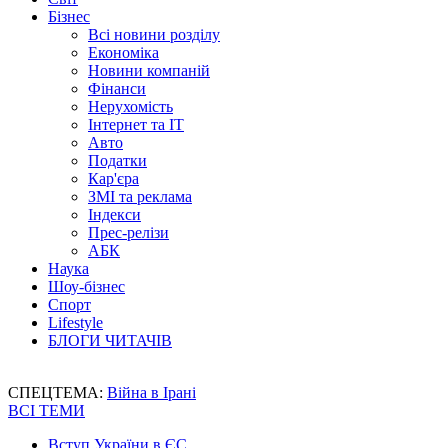
Бізнес
Всі новини розділу
Економіка
Новини компаній
Фінанси
Нерухомість
Інтернет та IT
Авто
Податки
Кар'єра
ЗМІ та реклама
Індекси
Прес-релізи
АБК
Наука
Шоу-бізнес
Спорт
Lifestyle
БЛОГИ ЧИТАЧІВ
СПЕЦТЕМА:
Війна в Ірані
ВСІ ТЕМИ
Вступ України в ЄС