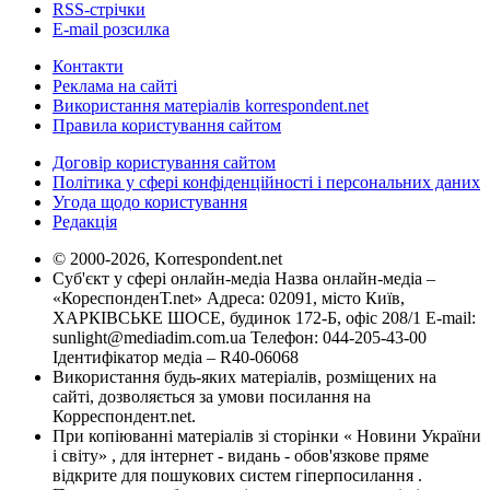
RSS-стрічки
E-mail розсилка
Контакти
Реклама на сайті
Використання матеріалів korrespondent.net
Правила користування сайтом
Договір користування сайтом
Політика у сфері конфіденційності і персональних даних
Угода щодо користування
Редакція
© 2000-2026, Korrespondent.net
Суб'єкт у сфері онлайн-медіа Назва онлайн-медіа –
«КореспонденТ.net» Адреса: 02091, місто Київ,
ХАРКІВСЬКЕ ШОСЕ, будинок 172-Б, офіс 208/1 E-mail:
sunlight@mediadim.com.ua
Телефон: 044-205-43-00
Ідентифікатор медіа – R40-06068
Використання будь-яких матеріалів, розміщених на
сайті, дозволяється за умови посилання на
Корреспондент.net.
При копіюванні матеріалів зі сторінки « Новини України
і світу» , для інтернет - видань - обов'язкове пряме
відкрите для пошукових систем гіперпосилання .