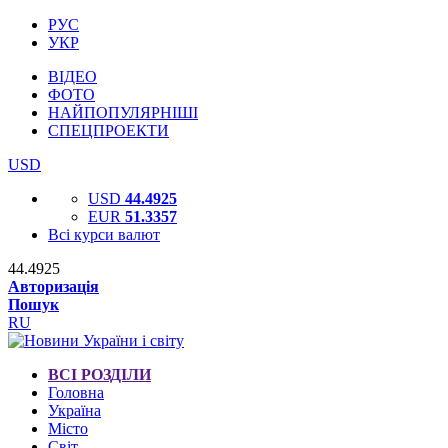
РУС
УКР
ВІДЕО
ФОТО
НАЙПОПУЛЯРНІШІ
СПЕЦПРОЕКТИ
USD
USD
44.4925
EUR
51.3357
Всі курси валют
44.4925
Авторизація
Пошук
RU
ВСІ РОЗДІЛИ
Головна
Україна
Місто
Світ