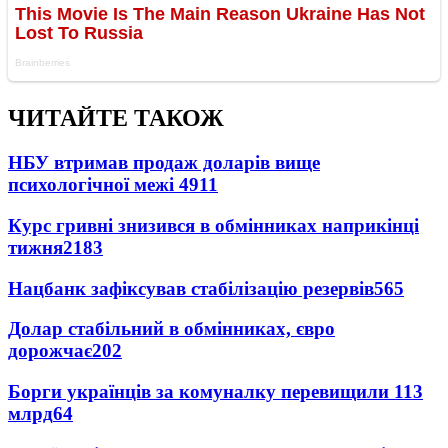
ЧИТАЙТЕ ТАКОЖ
НБУ втримав продаж доларів вище
психологічної межі
4911
Курс гривні знизився в обмінниках наприкінці
тижня
2183
Нацбанк зафіксував стабілізацію резервів
565
Долар стабільний в обмінниках, євро
дорожчає
202
Борги українців за комуналку перевищили 113
млрд
64