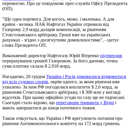
перемогою. Про це повідомляє прес-служба Офісу Президента
(ОП).
"Ще одна перемога. Для когось, може, і маленька. А для
країни - велика. НАК Нафтогаз України отримала від
Газпрому 2,9 млрд доларів компенсації, за рішенням
Стокгольмського арбітражу. Гроші вже на українських
рахунках - згідно з досягнутими домовленостями", - цитує
слова Президента ОП.
Виконавчий директор Нафтогазу Юрій Вітренко
підтвердив
перерахування грошей Газпромом. За його даними, точна
сума платежу склала $ 2,918 млрд.
Нагадаємо, 20 грудня
Україна і Росія домовилися відмовитися
від всіх судових спорів
, окрім одного, за яким рішення вже
ухвалено. За ним РФ погодилася виплатити $ 2,6 млрд, за
рішенням Стокгольмського арбітражу, і $ 300 млн у вигляді
відсотків. При цьому офіційно угоди по газу ще не підписані.
Сьогодні стало відомо, що
переговори тривають у Відні
і
мають завершитися до кінця поточного тижня.
Також очікується, що Україна і РФ врегулюють питання про
рішення Антимонопольного комітету на 172 млрд гривень.