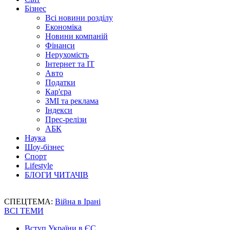
Бізнес
Всі новини розділу
Економіка
Новини компаній
Фінанси
Нерухомість
Інтернет та IT
Авто
Податки
Кар'єра
ЗМІ та реклама
Індекси
Прес-релізи
АБК
Наука
Шоу-бізнес
Спорт
Lifestyle
БЛОГИ ЧИТАЧІВ
СПЕЦТЕМА:
Війна в Ірані
ВСІ ТЕМИ
Вступ України в ЄС