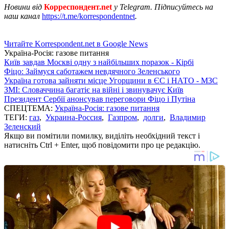
Новини від
Корреспондент.net
у Telegram. Підписуйтесь на
наш канал
https://t.me/korrespondentnet
.
Читайте Korrespondent.net в Google News
Україна-Росія: газове питання
Київ завдав Москві одну з найбільших поразок - Кірбі
Фіцо: Займуся саботажем невдячного Зеленського
Україна готова зайняти місце Угорщини в ЄС і НАТО - МЗС
ЗМІ: Словаччина багатіє на війні і звинувачує Київ
Президент Сербії анонсував переговори Фіцо і Путіна
СПЕЦТЕМА:
Україна-Росія: газове питання
ТЕГИ:
газ
,
Украина-Россия
,
Газпром
,
долги
,
Владимир
Зеленский
Якщо ви помітили помилку, виділіть необхідний текст і
натисніть Ctrl + Enter, щоб повідомити про це редакцію.