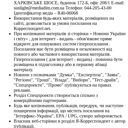
ХАРКІВСЬКЕ ШОСЕ, будинок 172-Б, офіс 208/1 E-mail:
sunlight@mediadim.com.ua
Телефон: 044-205-43-00
Ідентифікатор медіа – R40-06068
Використання будь-яких матеріалів, розміщених на
сайті, дозволяється за умови посилання на
Корреспондент.net.
При копіюванні матеріалів зі сторінки « Новини України
і світу» , для інтернет - видань - обов'язкове пряме
відкрите для пошукових систем гіперпосилання .
Посилання має бути розміщена в незалежності від
повного або часткового використання матеріалів.
Гіперпосилання ( для інтернет - видань) - повинна бути
розміщена в підзаголовку або в першому абзаці
матеріалу.
Новини з позначками "Думка", "Експертиза", "Заява",
"Регіони", "Гроші", "Влада", "Вибори", "Тест-драйв",
"Спецпроекти", "Промо" публікуються на правах
реклами.
Розділ Спецпроекти створюється спільно з
комерційними партнерами.
Будь яке копіювання, публікація, передрук, чи наступне
поширення інформації, що містить посилання на
"Інтерфакс-Україна", EPA / UPG, суворо забороняється.
Власник веб-сторінки в розділі Я-Корреспондент є автор
публікації.