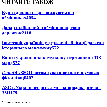
ЧИТАЙТЕ ТАКОЖ
Курси долара і євро знижуються в
обмінниках
4054
Долар стабільний в обмінниках, євро
дорожчає
2118
Інвестиції українців у державні облігації досягли
історичного максимуму
572
Борги українців за комуналку перевищили 113
млрд
527
Гроші
Як ФОП оптимізувати витрати в умовах
фіскалізації
407
АЗС в Україні вводять ліміт на продаж дизеля -
ЗМІ
179
Читати коментарі