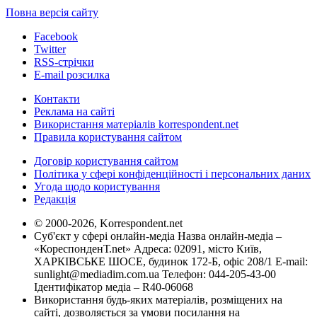
Повна версія сайту
Facebook
Twitter
RSS-стрічки
E-mail розсилка
Контакти
Реклама на сайті
Використання матеріалів korrespondent.net
Правила користування сайтом
Договір користування сайтом
Політика у сфері конфіденційності і персональних даних
Угода щодо користування
Редакція
© 2000-2026, Korrespondent.net
Суб'єкт у сфері онлайн-медіа Назва онлайн-медіа –
«КореспонденТ.net» Адреса: 02091, місто Київ,
ХАРКІВСЬКЕ ШОСЕ, будинок 172-Б, офіс 208/1 E-mail:
sunlight@mediadim.com.ua
Телефон: 044-205-43-00
Ідентифікатор медіа – R40-06068
Використання будь-яких матеріалів, розміщених на
сайті, дозволяється за умови посилання на