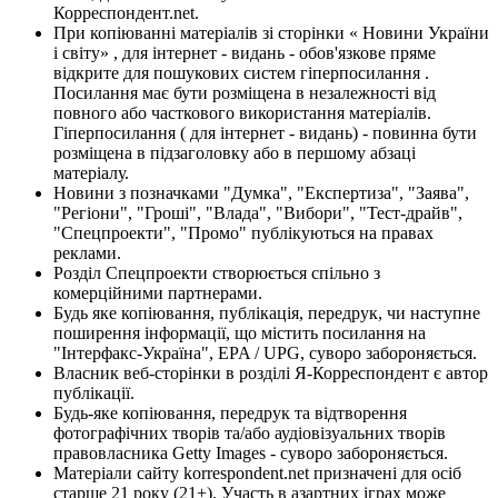
Корреспондент.net.
При копіюванні матеріалів зі сторінки « Новини України
і світу» , для інтернет - видань - обов'язкове пряме
відкрите для пошукових систем гіперпосилання .
Посилання має бути розміщена в незалежності від
повного або часткового використання матеріалів.
Гіперпосилання ( для інтернет - видань) - повинна бути
розміщена в підзаголовку або в першому абзаці
матеріалу.
Новини з позначками "Думка", "Експертиза", "Заява",
"Регіони", "Гроші", "Влада", "Вибори", "Тест-драйв",
"Спецпроекти", "Промо" публікуються на правах
реклами.
Розділ Спецпроекти створюється спільно з
комерційними партнерами.
Будь яке копіювання, публікація, передрук, чи наступне
поширення інформації, що містить посилання на
"Інтерфакс-Україна", EPA / UPG, суворо забороняється.
Власник веб-сторінки в розділі Я-Корреспондент є автор
публікації.
Будь-яке копіювання, передрук та відтворення
фотографічних творів та/або аудіовізуальних творів
правовласника Getty Images - суворо забороняється.
Матеріали сайту korrespondent.net призначені для осіб
старше 21 року (21+). Участь в азартних іграх може