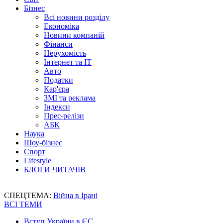
Бізнес
Всі новини розділу
Економіка
Новини компаній
Фінанси
Нерухомість
Інтернет та IT
Авто
Податки
Кар'єра
ЗМІ та реклама
Індекси
Прес-релізи
АБК
Наука
Шоу-бізнес
Спорт
Lifestyle
БЛОГИ ЧИТАЧІВ
СПЕЦТЕМА:
Війна в Ірані
ВСІ ТЕМИ
Вступ України в ЄС