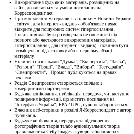
Використання будь-яких матеріалів, розміщених на
сайті, дозволяється за умови посилання на
Корреспондент.net.
При копіюванні матеріалів зі сторінки « Новини України
і світу» , для інтернет - видань - обов'язкове пряме
відкрите для пошукових систем гіперпосилання .
Посилання має бути розміщена в незалежності від
повного або часткового використання матеріалів.
Гіперпосилання ( для інтернет - видань) - повинна бути
розміщена в підзаголовку або в першому абзаці
матеріалу.
Новини з позначками "Думка", "Експертиза", "Заява",
"Регіони", "Гроші", "Влада", "Вибори", "Тест-драйв",
"Спецпроекти", "Промо" публікуються на правах
реклами.
Розділ Спецпроекти створюється спільно з
комерційними партнерами.
Будь яке копіювання, публікація, передрук, чи наступне
поширення інформації, що містить посилання на
"Інтерфакс-Україна", EPA / UPG, суворо забороняється.
Власник веб-сторінки в розділі Я-Корреспондент є автор
публікації.
Будь-яке копіювання, передрук та відтворення
фотографічних творів та/або аудіовізуальних творів
правовласника Getty Images - суворо забороняється.