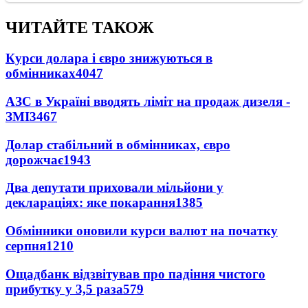
ЧИТАЙТЕ ТАКОЖ
Курси долара і євро знижуються в
обмінниках
4047
АЗС в Україні вводять ліміт на продаж дизеля -
ЗМІ
3467
Долар стабільний в обмінниках, євро
дорожчає
1943
Два депутати приховали мільйони у
деклараціях: яке покарання
1385
Обмінники оновили курси валют на початку
серпня
1210
Ощадбанк відзвітував про падіння чистого
прибутку у 3,5 раза
579