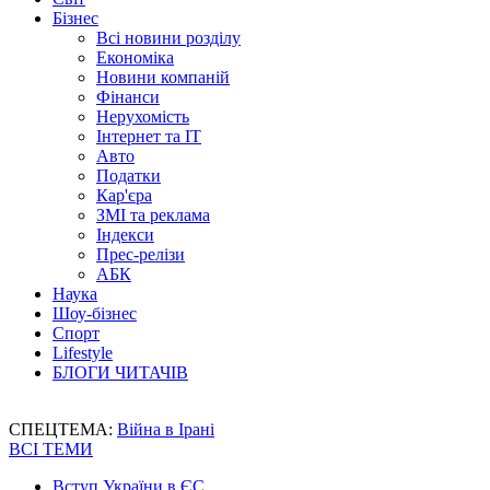
Бізнес
Всі новини розділу
Економіка
Новини компаній
Фінанси
Нерухомість
Інтернет та IT
Авто
Податки
Кар'єра
ЗМІ та реклама
Індекси
Прес-релізи
АБК
Наука
Шоу-бізнес
Спорт
Lifestyle
БЛОГИ ЧИТАЧІВ
СПЕЦТЕМА:
Війна в Ірані
ВСІ ТЕМИ
Вступ України в ЄС