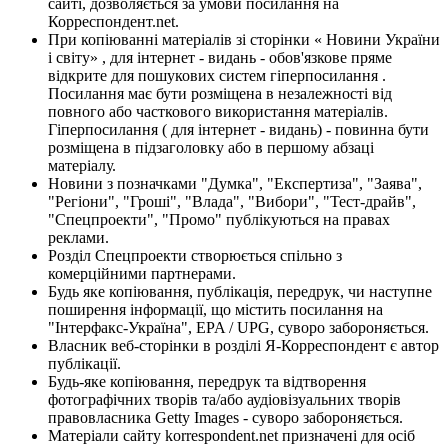
сайті, дозволяється за умови посилання на
Корреспондент.net.
При копіюванні матеріалів зі сторінки « Новини України
і світу» , для інтернет - видань - обов'язкове пряме
відкрите для пошукових систем гіперпосилання .
Посилання має бути розміщена в незалежності від
повного або часткового використання матеріалів.
Гіперпосилання ( для інтернет - видань) - повинна бути
розміщена в підзаголовку або в першому абзаці
матеріалу.
Новини з позначками "Думка", "Експертиза", "Заява",
"Регіони", "Гроші", "Влада", "Вибори", "Тест-драйв",
"Спецпроекти", "Промо" публікуються на правах
реклами.
Розділ Спецпроекти створюється спільно з
комерційними партнерами.
Будь яке копіювання, публікація, передрук, чи наступне
поширення інформації, що містить посилання на
"Інтерфакс-Україна", EPA / UPG, суворо забороняється.
Власник веб-сторінки в розділі Я-Корреспондент є автор
публікації.
Будь-яке копіювання, передрук та відтворення
фотографічних творів та/або аудіовізуальних творів
правовласника Getty Images - суворо забороняється.
Матеріали сайту korrespondent.net призначені для осіб