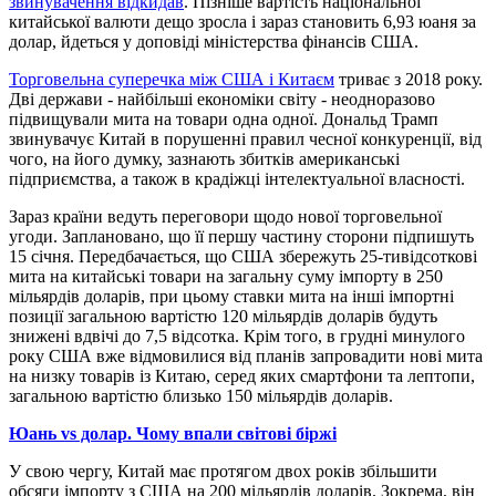
звинувачення відкидав
. Пізніше вартість національної
китайської валюти дещо зросла і зараз становить 6,93 юаня за
долар, йдеться у доповіді міністерства фінансів США.
Торговельна суперечка між США і Китаєм
триває з 2018 року.
Дві держави - найбільші економіки світу - неодноразово
підвищували мита на товари одна одної. Дональд Трамп
звинувачує Китай в порушенні правил чесної конкуренції, від
чого, на його думку, зазнають збитків американські
підприємства, а також в крадіжці інтелектуальної власності.
Зараз країни ведуть переговори щодо нової торговельної
угоди. Заплановано, що її першу частину сторони підпишуть
15 січня. Передбачається, що США збережуть 25-тивідсоткові
мита на китайські товари на загальну суму імпорту в 250
мільярдів доларів, при цьому ставки мита на інші імпортні
позиції загальною вартістю 120 мільярдів доларів будуть
знижені вдвічі до 7,5 відсотка. Крім того, в грудні минулого
року США вже відмовилися від планів запровадити нові мита
на низку товарів із Китаю, серед яких смартфони та лептопи,
загальною вартістю близько 150 мільярдів доларів.
Юань vs долар. Чому впали світові біржі
У свою чергу, Китай має протягом двох років збільшити
обсяги імпорту з США на 200 мільярдів доларів. Зокрема, він