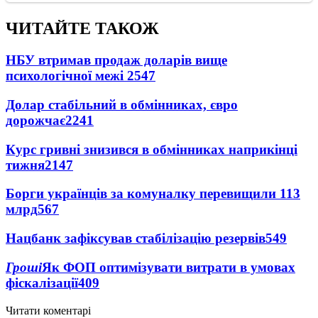
ЧИТАЙТЕ ТАКОЖ
НБУ втримав продаж доларів вище
психологічної межі
2547
Долар стабільний в обмінниках, євро
дорожчає
2241
Курс гривні знизився в обмінниках наприкінці
тижня
2147
Борги українців за комуналку перевищили 113
млрд
567
Нацбанк зафіксував стабілізацію резервів
549
Гроші
Як ФОП оптимізувати витрати в умовах
фіскалізації
409
Читати коментарі