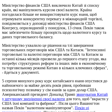
Міністерство фінансів США виключило Китай зі списку
країн, які маніпулюють курсом своєї валюти. Країна
погодилася більше не використовувати курс юаня, щоб
отримувати конкурентну перевагу в міжнародній торгівлі,
повідомляється у доповіді міністерства фінансів США
Конгресу, оприлюдненій у понеділок, 13 січня. Пекін також
має забезпечити більшу прозорість щодо валютного курсу та
даних торговельного балансу.
Міністерство ухвалило це рішення на тлі завершення
торговельних переговорів між США та Китаєм. "Інтенсивні
торговельні та валютні переговори між США та Китаєм за
останні кілька місяців призвели до першого етапу угоди, яка
потребує структурних реформ та інших змін в економічному
та торговельному режимі Китаю в кількох ключових сферах",
- йдеться у документі.
5 серпня минулого року курс китайського юаня опустився до
найнижчого за майже десять років рівня, пробивши
психологічну позначку у сім юанів за один долар США.
Американський президент Дональд Трамп
звинуватив Китай
у штучному знеціненні своєї валюти
для того, щоб "вкрасти у
США їхні компанії та фабрики". Після цього Вашингтон
назвав Пекін "валютним маніпулятором".
Пекін ці