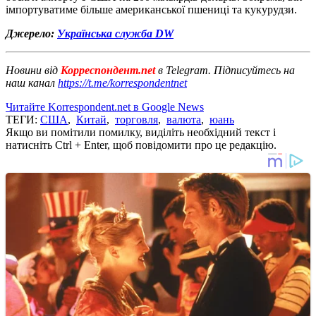
імпортуватиме більше американської пшениці та кукурудзи.
Джерело:
Українська служба DW
Новини від
Корреспондент.net
в Telegram. Підписуйтесь на
наш канал
https://t.me/korrespondentnet
Читайте Korrespondent.net в Google News
ТЕГИ:
США
,
Китай
,
торговля
,
валюта
,
юань
Якщо ви помітили помилку, виділіть необхідний текст і
натисніть Ctrl + Enter, щоб повідомити про це редакцію.