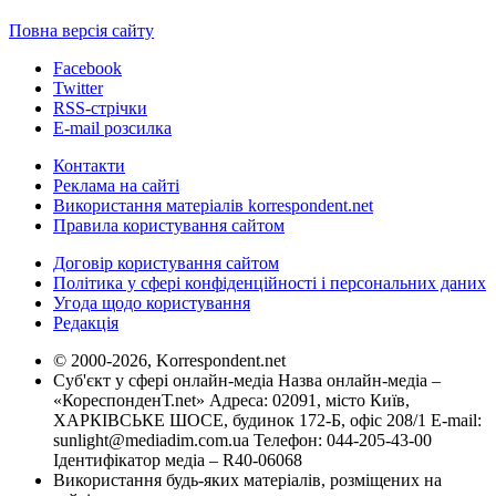
Повна версія сайту
Facebook
Twitter
RSS-стрічки
E-mail розсилка
Контакти
Реклама на сайті
Використання матеріалів korrespondent.net
Правила користування сайтом
Договір користування сайтом
Політика у сфері конфіденційності і персональних даних
Угода щодо користування
Редакція
© 2000-2026, Korrespondent.net
Суб'єкт у сфері онлайн-медіа Назва онлайн-медіа –
«КореспонденТ.net» Адреса: 02091, місто Київ,
ХАРКІВСЬКЕ ШОСЕ, будинок 172-Б, офіс 208/1 E-mail:
sunlight@mediadim.com.ua
Телефон: 044-205-43-00
Ідентифікатор медіа – R40-06068
Використання будь-яких матеріалів, розміщених на