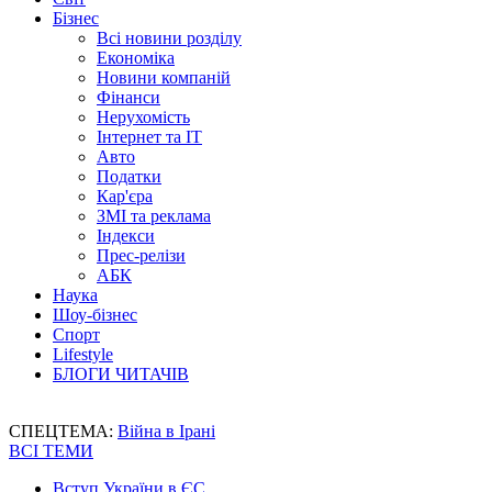
Бізнес
Всі новини розділу
Економіка
Новини компаній
Фінанси
Нерухомість
Інтернет та IT
Авто
Податки
Кар'єра
ЗМІ та реклама
Індекси
Прес-релізи
АБК
Наука
Шоу-бізнес
Спорт
Lifestyle
БЛОГИ ЧИТАЧІВ
СПЕЦТЕМА:
Війна в Ірані
ВСІ ТЕМИ
Вступ України в ЄС