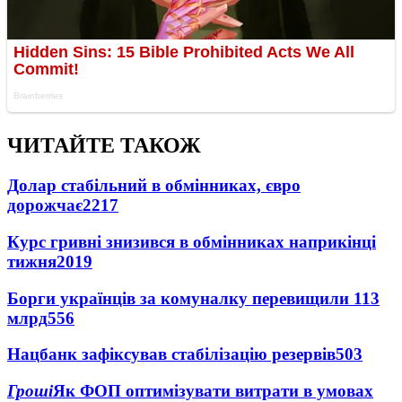
ЧИТАЙТЕ ТАКОЖ
Долар стабільний в обмінниках, євро
дорожчає
2217
Курс гривні знизився в обмінниках наприкінці
тижня
2019
Борги українців за комуналку перевищили 113
млрд
556
Нацбанк зафіксував стабілізацію резервів
503
Гроші
Як ФОП оптимізувати витрати в умовах