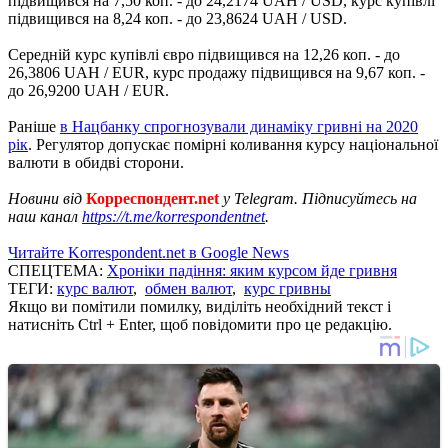
підвищився на 7,50 коп. - до 24,2174 UAH / USD, курс купівлі
підвищився на 8,24 коп. - до 23,8624 UAH / USD.
Середній курс купівлі євро підвищився на 12,26 коп. - до
26,3806 UAH / EUR, курс продажу підвищився на 9,67 коп. -
до 26,9200 UAH / EUR.
Раніше
в Нацбанку спрогнозували динаміку гривні на 2020
рік
. Регулятор допускає помірні коливання курсу національної
валюти в обидві сторони.
Новини від
Корреспондент.net
у Telegram. Підписуйтесь на
наш канал
https://t.me/korrespondentnet
.
Читайте Korrespondent.net в Google News
СПЕЦТЕМА:
Хроніки падіння: яким курсом йде гривня
ТЕГИ:
курс валют
,
обмен валют
,
курс гривны
Якщо ви помітили помилку, виділіть необхідний текст і
натисніть Ctrl + Enter, щоб повідомити про це редакцію.