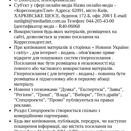
Суб'єкт у сфері онлайн-медіа Назва онлайн-медіа –
«КореспонденТ.net» Адреса: 02091, місто Київ,
ХАРКІВСЬКЕ ШОСЕ, будинок 172-Б, офіс 208/1 E-mail:
sunlight@mediadim.com.ua
Телефон: 044-205-43-00
Ідентифікатор медіа – R40-06068
Використання будь-яких матеріалів, розміщених на
сайті, дозволяється за умови посилання на
Корреспондент.net.
При копіюванні матеріалів зі сторінки « Новини України
і світу» , для інтернет - видань - обов'язкове пряме
відкрите для пошукових систем гіперпосилання .
Посилання має бути розміщена в незалежності від
повного або часткового використання матеріалів.
Гіперпосилання ( для інтернет - видань) - повинна бути
розміщена в підзаголовку або в першому абзаці
матеріалу.
Новини з позначками "Думка", "Експертиза", "Заява",
"Регіони", "Гроші", "Влада", "Вибори", "Тест-драйв",
"Спецпроекти", "Промо" публікуються на правах
реклами.
Розділ Спецпроекти створюється спільно з
комерційними партнерами.
Будь яке копіювання, публікація, передрук, чи наступне
поширення інформації, що містить посилання на