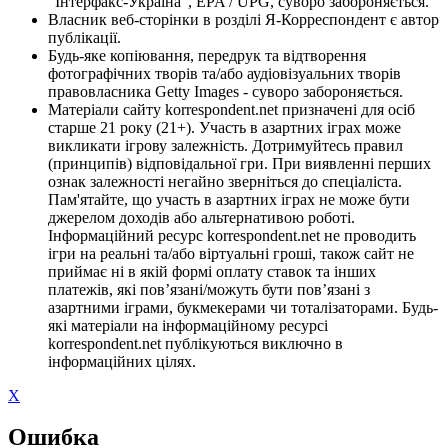
"Інтерфакс-Україна", EPA / UPG, суворо забороняється.
Власник веб-сторінки в розділі Я-Корреспондент є автор
публікації.
Будь-яке копіювання, передрук та відтворення
фотографічних творів та/або аудіовізуальних творів
правовласника Getty Images - суворо забороняється.
Матеріали сайту korrespondent.net призначені для осіб
старше 21 року (21+). Участь в азартних іграх може
викликати ігрову залежність. Дотримуйтесь правил
(принципів) відповідальної гри. При виявленні перших
ознак залежності негайно зверніться до спеціаліста.
Пам'ятайте, що участь в азартних іграх не може бути
джерелом доходів або альтернативою роботі.
Інформаційний ресурс korrespondent.net не проводить
ігри на реальні та/або віртуальні гроші, також сайт не
приймає ні в якій формі оплату ставок та інших
платежів, які пов’язані/можуть бути пов’язані з
азартними іграми, букмекерами чи тоталізаторами. Будь-
які матеріали на інформаційному ресурсі
korrespondent.net публікуються виключно в
інформаційних цілях.
X
Ошибка