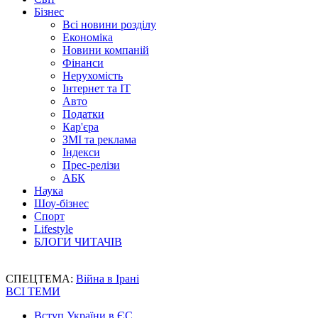
Бізнес
Всі новини розділу
Економіка
Новини компаній
Фінанси
Нерухомість
Інтернет та IT
Авто
Податки
Кар'єра
ЗМІ та реклама
Індекси
Прес-релізи
АБК
Наука
Шоу-бізнес
Спорт
Lifestyle
БЛОГИ ЧИТАЧІВ
СПЕЦТЕМА:
Війна в Ірані
ВСІ ТЕМИ
Вступ України в ЄС