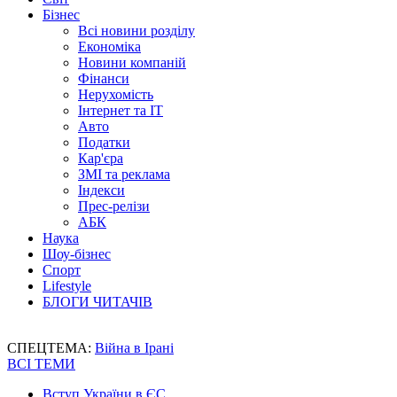
Бізнес
Всі новини розділу
Економіка
Новини компаній
Фінанси
Нерухомість
Інтернет та IT
Авто
Податки
Кар'єра
ЗМІ та реклама
Індекси
Прес-релізи
АБК
Наука
Шоу-бізнес
Спорт
Lifestyle
БЛОГИ ЧИТАЧІВ
СПЕЦТЕМА:
Війна в Ірані
ВСІ ТЕМИ
Вступ України в ЄС