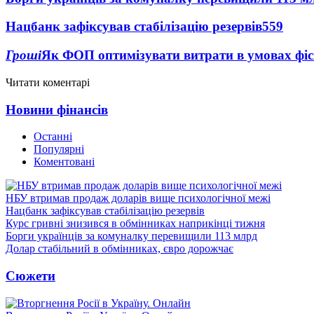
Нацбанк зафіксував стабілізацію резервів
559
Гроші
Як ФОП оптимізувати витрати в умовах фіск
Читати коментарі
Новини фінансів
Останні
Популярні
Коментовані
НБУ втримав продаж доларів вище психологічної межі
Нацбанк зафіксував стабілізацію резервів
Курс гривні знизився в обмінниках наприкінці тижня
Борги українців за комуналку перевищили 113 млрд
Долар стабільний в обмінниках, євро дорожчає
Сюжети