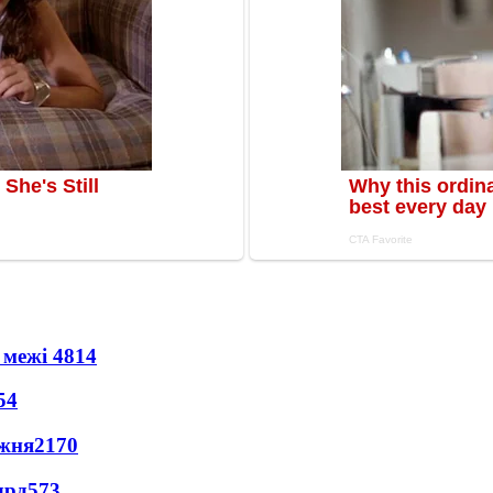
 межі
4814
54
ижня
2170
лрд
573