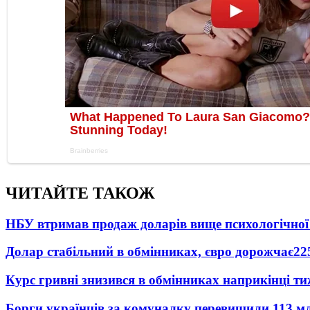
ЧИТАЙТЕ ТАКОЖ
НБУ втримав продаж доларів вище психологічної
Долар стабільний в обмінниках, євро дорожчає
22
Курс гривні знизився в обмінниках наприкінці т
Борги українців за комуналку перевищили 113 м