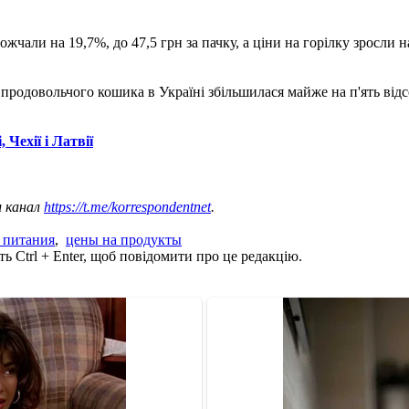
жчали на 19,7%, до 47,5 грн за пачку, а ціни на горілку зросли н
ть продовольчого кошика в Україні збільшилася майже на п'ять відс
Чехії і Латвії
ш канал
https://t.me/korrespondentnet
.
 питания
,
цены на продукты
ь Ctrl + Enter, щоб повідомити про це редакцію.