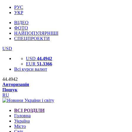
РУС
УКР
ВІДЕО
ФОТО
НАЙПОПУЛЯРНІШІ
СПЕЦПРОЕКТИ
USD
USD
44.4942
EUR
51.3366
Всі курси валют
44.4942
Авторизація
Пошук
RU
ВСІ РОЗДІЛИ
Головна
Україна
Місто
Світ