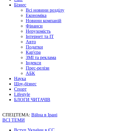
Бізнес
Всі новини розділу
Економіка
Новини компаній
Фінанси
Нерухомість
Інтернет та IT
Авто
Податки
Кар'єра
ЗМІ та реклама
Індекси
Прес-релізи
АБК
Наука
Шоу-бізнес
Спорт
Lifestyle
БЛОГИ ЧИТАЧІВ
СПЕЦТЕМА:
Війна в Ірані
ВСІ ТЕМИ
Вступ України в ЄС