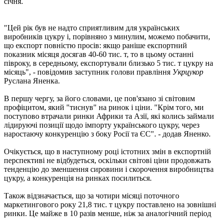
січня.
"Цей рік був не надто сприятливим для українських
виробників цукру і, порівняно з минулим, можемо побачити,
що експорт повністю просів: якщо раніше експортний
показник місяця досягав 40-60 тис. т, то в цьому останні
півроку, в середньому, експортували близько 5 тис. т цукру на
місяць", - повідомив заступник голови правління
Укрцукор
Руслана Яненка.
В першу чергу, за його словами, це пов'язано зі світовим
профіцитом, який "тиснув" на ринок і ціни. "Крім того, ми
поступово втрачали ринки Африки та Азії, які колись займали
лідируючі позиції щодо імпорту українського цукру, через
наростаючу конкуренцію з боку Росії та ЄС". - додав Яненко.
Очікується, що в наступному році істотних змін в експортній
перспективі не відбудеться, оскільки світові ціни продовжать
тенденцію до зменшення сировини і скорочення виробництва
цукру, а конкуренція на ринках посилиться.
Також відзначається, що за чотири місяці поточного
маркетингового року 21,8 тис. т цукру поставлено на зовнішні
ринки. Це майже в 10 разів менше, ніж за аналогічний період