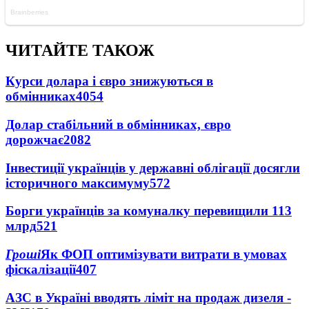
ЧИТАЙТЕ ТАКОЖ
Курси долара і євро знижуються в
обмінниках
4054
Долар стабільний в обмінниках, євро
дорожчає
2082
Інвестиції українців у державні облігації досягли
історичного максимуму
572
Борги українців за комуналку перевищили 113
млрд
521
Гроші
Як ФОП оптимізувати витрати в умовах
фіскалізації
407
АЗС в Україні вводять ліміт на продаж дизеля -