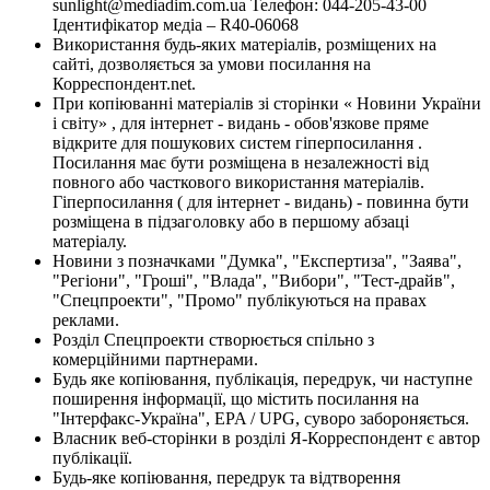
sunlight@mediadim.com.ua
Телефон: 044-205-43-00
Ідентифікатор медіа – R40-06068
Використання будь-яких матеріалів, розміщених на
сайті, дозволяється за умови посилання на
Корреспондент.net.
При копіюванні матеріалів зі сторінки « Новини України
і світу» , для інтернет - видань - обов'язкове пряме
відкрите для пошукових систем гіперпосилання .
Посилання має бути розміщена в незалежності від
повного або часткового використання матеріалів.
Гіперпосилання ( для інтернет - видань) - повинна бути
розміщена в підзаголовку або в першому абзаці
матеріалу.
Новини з позначками "Думка", "Експертиза", "Заява",
"Регіони", "Гроші", "Влада", "Вибори", "Тест-драйв",
"Спецпроекти", "Промо" публікуються на правах
реклами.
Розділ Спецпроекти створюється спільно з
комерційними партнерами.
Будь яке копіювання, публікація, передрук, чи наступне
поширення інформації, що містить посилання на
"Інтерфакс-Україна", EPA / UPG, суворо забороняється.
Власник веб-сторінки в розділі Я-Корреспондент є автор
публікації.
Будь-яке копіювання, передрук та відтворення