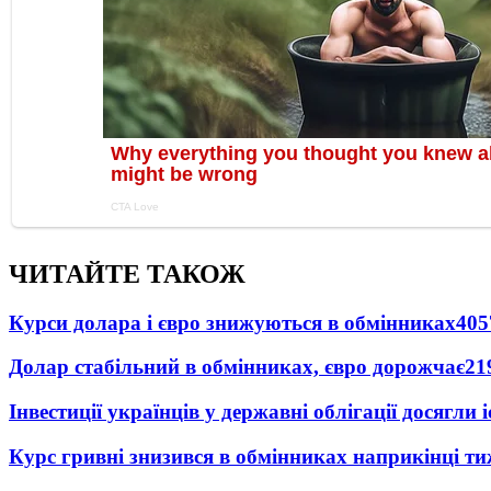
ЧИТАЙТЕ ТАКОЖ
Курси долара і євро знижуються в обмінниках
405
Долар стабільний в обмінниках, євро дорожчає
21
Інвестиції українців у державні облігації досягл
Курс гривні знизився в обмінниках наприкінці т