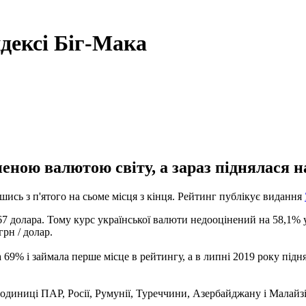
ндексі Біг-Мака
еною валютою світу, а зараз піднялася на
шись з п'ятого на сьоме місця з кінця. Рейтинг публікує видання
,67 долара. Тому курс української валюти недооцінений на 58,1% 
грн / долар.
 69% і займала перше місце в рейтингу, а в липні 2019 року підня
одиниці ПАР, Росії, Румунії, Туреччини, Азербайджану і Малайзі