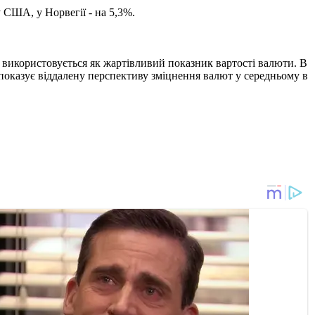
 США, у Норвегії - на 5,3%.
і використовується як жартівливий показник вартості валюти. В
 показує віддалену перспективу зміцнення валют у середньому в