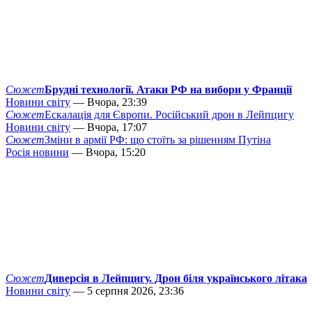
Сюжет
Брудні технології. Атаки РФ на вибори у Франції
Новини світу
— Вчора, 23:39
Сюжет
Ескалація для Європи. Російський дрон в Лейпцигу
Новини світу
— Вчора, 17:07
Сюжет
Зміни в армії РФ: що стоїть за рішенням Путіна
Росія новини
— Вчора, 15:20
Сюжет
Диверсія в Лейпцигу. Дрон біля українського літака
Новини світу
— 5 серпня 2026, 23:36