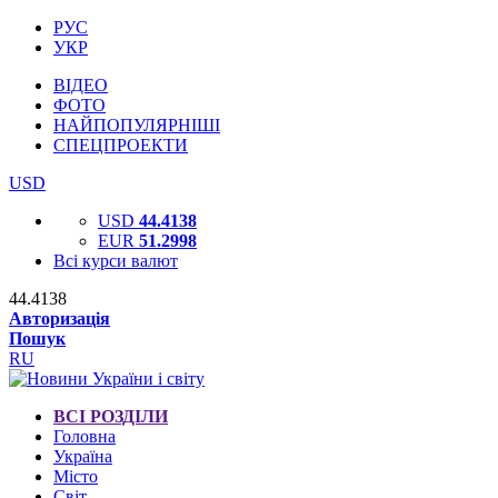
РУС
УКР
ВІДЕО
ФОТО
НАЙПОПУЛЯРНІШІ
СПЕЦПРОЕКТИ
USD
USD
44.4138
EUR
51.2998
Всі курси валют
44.4138
Авторизація
Пошук
RU
ВСІ РОЗДІЛИ
Головна
Україна
Місто
Світ