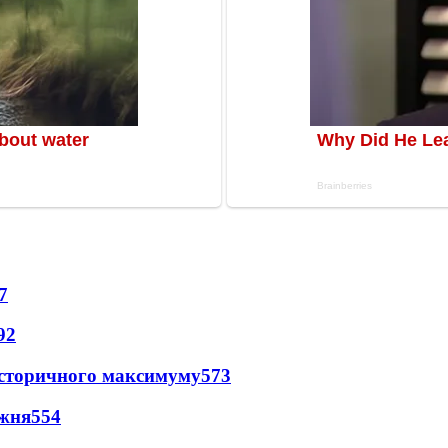
7
92
и історичного максимуму
573
ижня
554