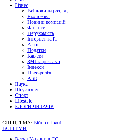
Бізнес
Всі новини розділу
Економіка
Новини компаній
Фінанси
Нерухомість
Інтернет та IT
Авто
Податки
Кар'єра
ЗМІ та реклама
Індекси
Прес-релізи
АБК
Наука
Шоу-бізнес
Спорт
Lifestyle
БЛОГИ ЧИТАЧІВ
СПЕЦТЕМА:
Війна в Ірані
ВСІ ТЕМИ
Вступ України в ЄС