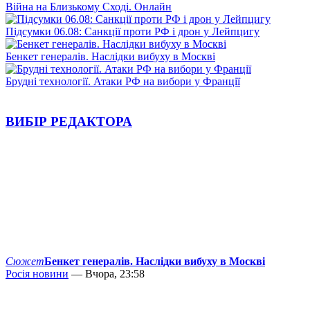
Війна на Близькому Сході. Онлайн
Підсумки 06.08: Санкції проти РФ і дрон у Лейпцигу
Бенкет генералів. Наслідки вибуху в Москві
Брудні технології. Атаки РФ на вибори у Франції
ВИБІР РЕДАКТОРА
Сюжет
Бенкет генералів. Наслідки вибуху в Москві
Росія новини
— Вчора, 23:58