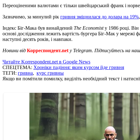
Переоціненими валютами є тільки швейцарський франк і норвез
Зазначимо, за минулий рік
гривня зміцнилася до долара на 19%
Індекс Біг-Мака був винайдений
The Economist
у 1986 році. Він
основі дослідження лежить вартість бургера Біг-Мак у мережі 
наступні десять років, і навпаки.
Новини від
Корреспондент.net
у Telegram. Підписуйтесь на на
Читайте Korrespondent.net в Google News
СПЕЦТЕМА:
Хроніки падіння: яким курсом йде гривня
ТЕГИ:
гривна
,
курс гривны
Якщо ви помітили помилку, виділіть необхідний текст і натисніт