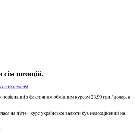
 сім позицій.
The Economist
.
у порівнянні з фактичним обмінним курсом 23,99 грн / долар, а
лася на п'яте - курс української валюти був недооцінений на
ї.