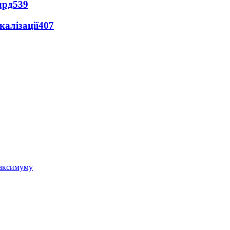
лрд
539
алізації
407
 максимуму