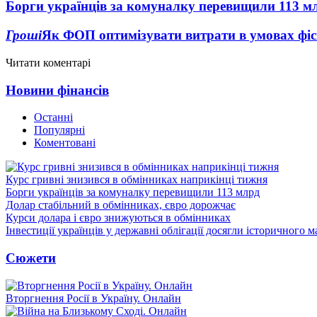
Борги українців за комуналку перевищили 113 м
Гроші
Як ФОП оптимізувати витрати в умовах фіск
Читати коментарі
Новини фінансів
Останні
Популярні
Коментовані
Курс гривні знизився в обмінниках наприкінці тижня
Борги українців за комуналку перевищили 113 млрд
Долар стабільний в обмінниках, євро дорожчає
Курси долара і євро знижуються в обмінниках
Інвестиції українців у державні облігації досягли історичного
Сюжети
Вторгнення Росії в Україну. Онлайн