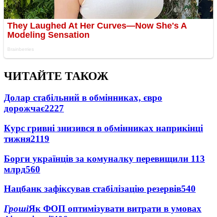
ЧИТАЙТЕ ТАКОЖ
Долар стабільний в обмінниках, євро
дорожчає
2227
Курс гривні знизився в обмінниках наприкінці
тижня
2119
Борги українців за комуналку перевищили 113
млрд
560
Нацбанк зафіксував стабілізацію резервів
540
Гроші
Як ФОП оптимізувати витрати в умовах