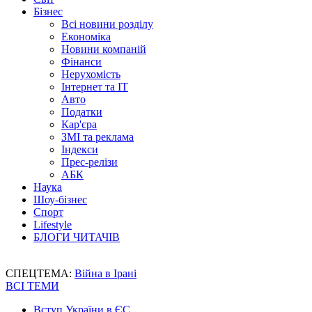
Бізнес
Всі новини розділу
Економіка
Новини компаній
Фінанси
Нерухомість
Інтернет та IT
Авто
Податки
Кар'єра
ЗМІ та реклама
Індекси
Прес-релізи
АБК
Наука
Шоу-бізнес
Спорт
Lifestyle
БЛОГИ ЧИТАЧІВ
СПЕЦТЕМА:
Війна в Ірані
ВСІ ТЕМИ
Вступ України в ЄС