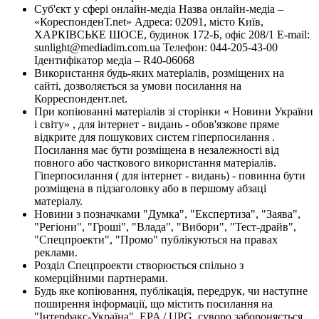
Суб'єкт у сфері онлайн-медіа Назва онлайн-медіа –
«КореспонденТ.net» Адреса: 02091, місто Київ,
ХАРКІВСЬКЕ ШОСЕ, будинок 172-Б, офіс 208/1 E-mail:
sunlight@mediadim.com.ua
Телефон: 044-205-43-00
Ідентифікатор медіа – R40-06068
Використання будь-яких матеріалів, розміщених на
сайті, дозволяється за умови посилання на
Корреспондент.net.
При копіюванні матеріалів зі сторінки « Новини України
і світу» , для інтернет - видань - обов'язкове пряме
відкрите для пошукових систем гіперпосилання .
Посилання має бути розміщена в незалежності від
повного або часткового використання матеріалів.
Гіперпосилання ( для інтернет - видань) - повинна бути
розміщена в підзаголовку або в першому абзаці
матеріалу.
Новини з позначками "Думка", "Експертиза", "Заява",
"Регіони", "Гроші", "Влада", "Вибори", "Тест-драйв",
"Спецпроекти", "Промо" публікуються на правах
реклами.
Розділ Спецпроекти створюється спільно з
комерційними партнерами.
Будь яке копіювання, публікація, передрук, чи наступне
поширення інформації, що містить посилання на
"Інтерфакс-Україна", EPA / UPG, суворо забороняється.