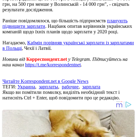
грн, на 500 грн менше у Волинській - 14 000 грн", - свідчать
результати дослідження.
Раніше повідомлялося, що більшість підприємств
планують
підвищити зарплати
. Нацбанк опитав керівників українських
компаній щодо їхніх планів щодо зарплати у 2020 році.
Нагадаємо,
Кабмін порівняв українські зарплати із зарплатами
в Польщі
, Чехії і Латвії.
Новини від
Корреспондент.net
у Telegram. Підписуйтесь на
наш канал
https://t.me/korrespondentnet
.
Читайте Korrespondent.net в Google News
ТЕГИ:
Украина
,
зарплаты
,
рабочие
,
зарплата
Якщо ви помітили помилку, виділіть необхідний текст і
натисніть Ctrl + Enter, щоб повідомити про це редакцію.