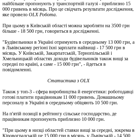
найбільше пропонують у транспортній галузі - приблизно 15
000 гривень в місяць. Про це свідчать результати дослідження,
яке провело
OLX Робота
.
При цьому в Київській області можна заробляти на 3500 грн
більше - 18 500 грн, говориться в дослідженні.
"Будівельники в Україні отримують в середньому 13 000 грн, а
в Львівському регіоні їхні зарплати найвищі - 17 500 грн в
місяць. У Київській, Закарпатській, Тернопільській і
Хмельницькій областях доходи будівельників також вищі за
середні по країні, а саме - 15 000 грн", - йдеться в
повідомленні.
Статистика з OLX
Також у топ-3 - сфера виробництва й енергетики: роботодавці
готові платити працівникам 11 000 гривень. Домашньому
персоналу в Україні в середньому обіцяють 10 500 грн.
На п'ятій позиції в рейтингу сільське господарство, де
працівникам пропонують приблизно 10 000 грн.
"При цьому в низці областей ставки вищі за середні, зокрема в
Кіровоградській це 15 000 грн в місяць, у Львівській - 14 500