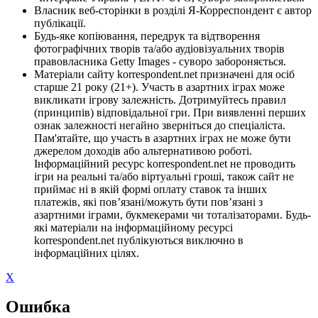
Власник веб-сторінки в розділі Я-Корреспондент є автор
публікації.
Будь-яке копіювання, передрук та відтворення
фотографічних творів та/або аудіовізуальних творів
правовласника Getty Images - суворо забороняється.
Матеріали сайту korrespondent.net призначені для осіб
старше 21 року (21+). Участь в азартних іграх може
викликати ігрову залежність. Дотримуйтесь правил
(принципів) відповідальної гри. При виявленні перших
ознак залежності негайно зверніться до спеціаліста.
Пам'ятайте, що участь в азартних іграх не може бути
джерелом доходів або альтернативою роботі.
Інформаційний ресурс korrespondent.net не проводить
ігри на реальні та/або віртуальні гроші, також сайт не
приймає ні в якій формі оплату ставок та інших
платежів, які пов’язані/можуть бути пов’язані з
азартними іграми, букмекерами чи тоталізаторами. Будь-
які матеріали на інформаційному ресурсі
korrespondent.net публікуються виключно в
інформаційних цілях.
X
Ошибка