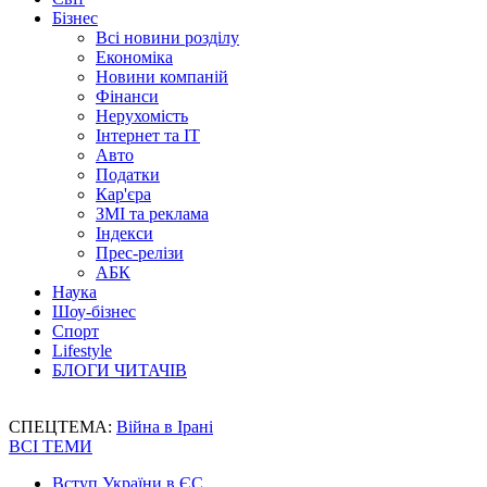
Бізнес
Всі новини розділу
Економіка
Новини компаній
Фінанси
Нерухомість
Інтернет та IT
Авто
Податки
Кар'єра
ЗМІ та реклама
Індекси
Прес-релізи
АБК
Наука
Шоу-бізнес
Спорт
Lifestyle
БЛОГИ ЧИТАЧІВ
СПЕЦТЕМА:
Війна в Ірані
ВСІ ТЕМИ
Вступ України в ЄС