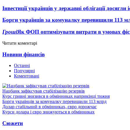
Інвестиції українців у державні облігації досягл
Борги українців за комуналку перевищили 113 м
Гроші
Як ФОП оптимізувати витрати в умовах фіск
Читати коментарі
Новини фінансів
Останні
Популярні
Коментовані
Нацбанк зафіксував стабілізацію резервів
Курс гривні знизився в обмінниках наприкінці тижня
Борги українців за комуналку перевищили 113 млрд
Долар стабільний в обмінниках, євро дорожчає
Курси долара і євро знижуються в обмінниках
Сюжети