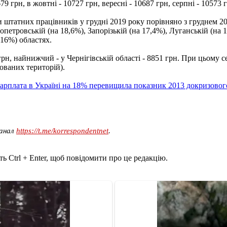
9 грн, в жовтні - 10727 грн, вересні - 10687 грн, серпні - 10573 
и штатних працівників у грудні 2019 року порівняно з груднем 20
опетровській (на 18,6%), Запорізькій (на 17,4%), Луганській (на 
 16%) областях.
рн, найнижчий - у Чернігівській області - 8851 грн. При цьому с
пованих територій).
зарплата в Україні на 18% перевищила показник 2013 докризовог
канал
https://t.me/korrespondentnet
.
ь Ctrl + Enter, щоб повідомити про це редакцію.