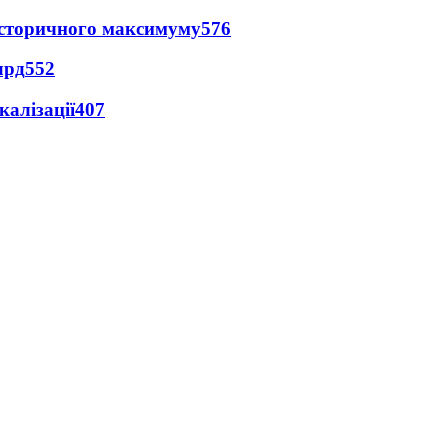
и історичного максимуму
576
лрд
552
алізації
407