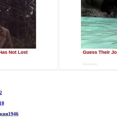
2
10
ижня
1946