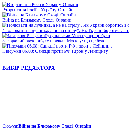
Вторгнення Росії в Україну. Онлайн
Війна на Близькому Сході. Онлайн
"Полювати на лучника, а не на стрілу". Як Україні боротись з 
Загадковий звук вибуху налякав Москву: що це було
Підсумки 06.08: Санкції проти РФ і дрон у Лейпцигу
ВИБІР РЕДАКТОРА
Сюжет
Війна на Близькому Сході. Онлайн