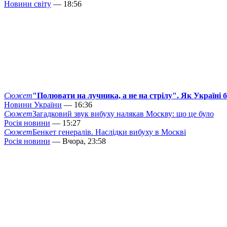
Новини світу
— 18:56
Сюжет
"Полювати на лучника, а не на стрілу". Як Україні 
Новини України
— 16:36
Сюжет
Загадковий звук вибуху налякав Москву: що це було
Росія новини
— 15:27
Сюжет
Бенкет генералів. Наслідки вибуху в Москві
Росія новини
— Вчора, 23:58