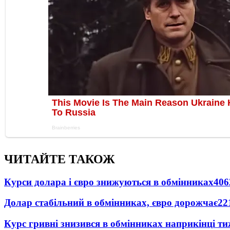
ЧИТАЙТЕ ТАКОЖ
Курси долара і євро знижуються в обмінниках
406
Долар стабільний в обмінниках, євро дорожчає
22
Курс гривні знизився в обмінниках наприкінці т