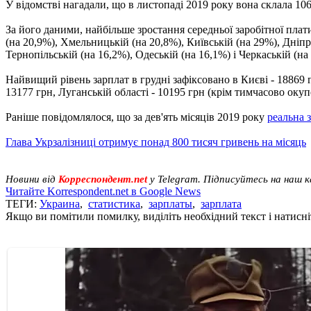
У відомстві нагадали, що в листопаді 2019 року вона склала 1067
За його даними, найбільше зростання середньої заробітної плат
(на 20,9%), Хмельницькій (на 20,8%), Київській (на 29%), Дніпр
Тернопільській (на 16,2%), Одеській (на 16,1%) і Черкаській (на
Найвищий рівень зарплат в грудні зафіксовано в Києві - 18869 г
13177 грн, Луганській області - 10195 грн (крім тимчасово оку
Раніше повідомлялося, що за дев'ять місяців 2019 року
реальна 
Глава Укрзалізниці отримує понад 800 тисяч гривень на місяць
Новини від
Корреспондент.net
у Telegram. Підписуйтесь на наш 
Читайте Korrespondent.net в Google News
ТЕГИ:
Украина
,
статистика
,
зарплаты
,
зарплата
Якщо ви помітили помилку, виділіть необхідний текст і натисніт