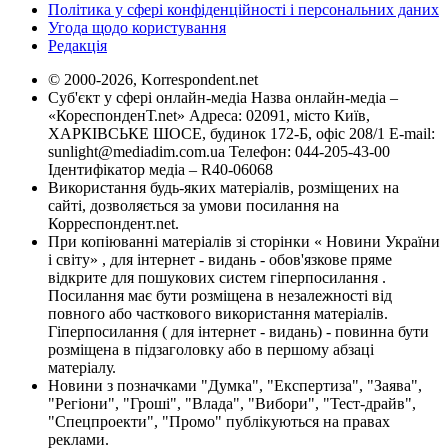
Політика у сфері конфіденційності і персональних даних
Угода щодо користування
Редакція
© 2000-2026, Korrespondent.net
Суб'єкт у сфері онлайн-медіа Назва онлайн-медіа –
«КореспонденТ.net» Адреса: 02091, місто Київ,
ХАРКІВСЬКЕ ШОСЕ, будинок 172-Б, офіс 208/1 E-mail:
sunlight@mediadim.com.ua
Телефон: 044-205-43-00
Ідентифікатор медіа – R40-06068
Використання будь-яких матеріалів, розміщених на
сайті, дозволяється за умови посилання на
Корреспондент.net.
При копіюванні матеріалів зі сторінки « Новини України
і світу» , для інтернет - видань - обов'язкове пряме
відкрите для пошукових систем гіперпосилання .
Посилання має бути розміщена в незалежності від
повного або часткового використання матеріалів.
Гіперпосилання ( для інтернет - видань) - повинна бути
розміщена в підзаголовку або в першому абзаці
матеріалу.
Новини з позначками "Думка", "Експертиза", "Заява",
"Регіони", "Гроші", "Влада", "Вибори", "Тест-драйв",
"Спецпроекти", "Промо" публікуються на правах
реклами.