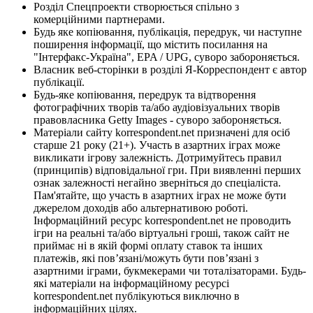
Розділ Спецпроекти створюється спільно з
комерційними партнерами.
Будь яке копіювання, публікація, передрук, чи наступне
поширення інформації, що містить посилання на
"Інтерфакс-Україна", EPA / UPG, суворо забороняється.
Власник веб-сторінки в розділі Я-Корреспондент є автор
публікації.
Будь-яке копіювання, передрук та відтворення
фотографічних творів та/або аудіовізуальних творів
правовласника Getty Images - суворо забороняється.
Матеріали сайту korrespondent.net призначені для осіб
старше 21 року (21+). Участь в азартних іграх може
викликати ігрову залежність. Дотримуйтесь правил
(принципів) відповідальної гри. При виявленні перших
ознак залежності негайно зверніться до спеціаліста.
Пам'ятайте, що участь в азартних іграх не може бути
джерелом доходів або альтернативою роботі.
Інформаційний ресурс korrespondent.net не проводить
ігри на реальні та/або віртуальні гроші, також сайт не
приймає ні в якій формі оплату ставок та інших
платежів, які пов’язані/можуть бути пов’язані з
азартними іграми, букмекерами чи тоталізаторами. Будь-
які матеріали на інформаційному ресурсі
korrespondent.net публікуються виключно в
інформаційних цілях.