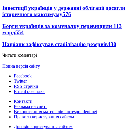
Інвестиції українців у державні облігації досягли
історичного максимуму
576
Борги українців за комуналку перевищили 113
млрд
554
Нацбанк зафіксував стабілізацію резервів
430
Читати коментарі
Повна версія сайту
Facebook
Twitter
RSS-стрічки
E-mail розсилка
Контакти
Реклама на сайті
Використання матеріалів korrespondent.net
Правила користування сайтом
Договір користування сайтом