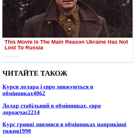
ЧИТАЙТЕ ТАКОЖ
Курси долара і євро знижуються в
обмінниках
4062
Долар стабільний в обмінниках, євро
дорожчає
2214
Курс гривні знизився в обмінниках наприкінці
тижня
1990