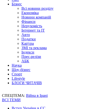
Бізнес
Всі новини розділу
Економіка
Новини компаній
Фінанси
Нерухомість
Інтернет та IT
Авто
Податки
Кар'єра
ЗМІ та реклама
Індекси
Прес-релізи
АБК
Наука
Шоу-бізнес
Спорт
Lifestyle
БЛОГИ ЧИТАЧІВ
СПЕЦТЕМА:
Війна в Ірані
ВСІ ТЕМИ
Вступ України в ЄС