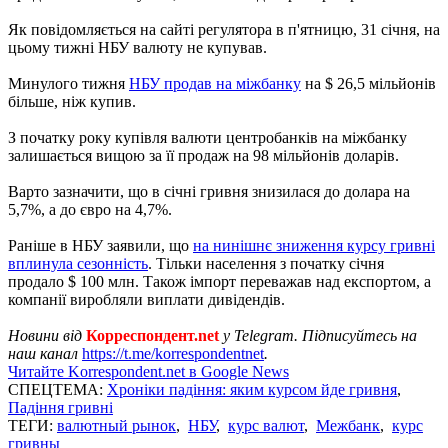
Як повідомляється на сайті регулятора в п'ятницю, 31 січня, на
цьому тижні НБУ валюту не купував.
Минулого тижня
НБУ продав на міжбанку
на $ 26,5 мільйонів
більше, ніж купив.
З початку року купівля валюти центробанків на міжбанку
залишається вищою за її продаж на 98 мільйонів доларів.
Варто зазначити, що в січні гривня знизилася до долара на
5,7%, а до євро на 4,7%.
Раніше в НБУ заявили, що
на нинішнє зниження курсу гривні
вплинула сезонність
. Тільки населення з початку січня
продало $ 100 млн. Також імпорт переважав над експортом, а
компанії виробляли виплати дивідендів.
Новини від
Корреспондент.net
у Telegram. Підписуйтесь на
наш канал
https://t.me/korrespondentnet
.
Читайте Korrespondent.net в Google News
СПЕЦТЕМА:
Хроніки падіння: яким курсом йде гривня
,
Падіння гривні
ТЕГИ:
валютный рынок
,
НБУ
,
курс валют
,
Межбанк
,
курс
гривны