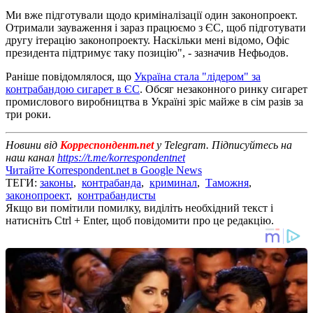
Ми вже підготували щодо криміналізації один законопроект.
Отримали зауваження і зараз працюємо з ЄС, щоб підготувати
другу ітерацію законопроекту. Наскільки мені відомо, Офіс
президента підтримує таку позицію", - зазначив Нефьодов.
Раніше повідомлялося, що
Україна стала "лідером" за
контрабандою сигарет в ЄС
. Обсяг незаконного ринку сигарет
промислового виробництва в Україні зріс майже в сім разів за
три роки.
Новини від
Корреспондент.net
у Telegram. Підписуйтесь на
наш канал
https://t.me/korrespondentnet
Читайте Korrespondent.net в Google News
ТЕГИ:
законы
,
контрабанда
,
криминал
,
Таможня
,
законопроект
,
контрабандисты
Якщо ви помітили помилку, виділіть необхідний текст і
натисніть Ctrl + Enter, щоб повідомити про це редакцію.