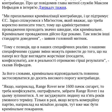
контрабанди. Про це повідомив глава митної служби Максим
Нефьодов в інтерв'ю
Дзеркалу тижня
.
"Ми прихильники криміналізації контрабанди, і це підтримує
ЄС. Зараз спілкуємося з Мін'юстом, який вважає, що треба
коректно виписати текст, тому що адміністративне
провадження проходить значно швидше, ніж кримінальне.
Кримінальне провадження дійсно йде роками. Там зовсім інші
стандарти доведення", - заявив головний митник.
"Тому є позиція, що в наших специфічних реаліях з нашими
специфічними судами зміни можуть привести до того, що на
папері все буде виглядати жорсткіше (посадити,
конфіскувати), але в реальності отримаємо гірші результати", -
сказав Нефьодов.
За його словами, кримінальна відповідальність повинна
застосовуватися до досить високого порогу контрабанди.
"Якщо, наприклад, Range Rover везе 1600 пачок сигарет, то
треба конфіскувати, оштрафувати, забрати Range Rover і на
цьому зупинитися. А не засуджувати людину на п'ять років
умовного терміну. ​​Тільки в разі, якщо везуть комерційну
партію, наприклад на мільйон доларів, тут вже має бути
кримінальне покарання.