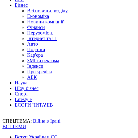
Бізнес
Всі новини розділу
Економіка
Новини компаній
Фінанси
Нерухомість
Інтернет та IT
Авто
Податки
Кар'єра
ЗМІ та реклама
Індекси
Прес-релізи
АБК
Наука
Шоу-бізнес
Спорт
Lifestyle
БЛОГИ ЧИТАЧІВ
СПЕЦТЕМА:
Війна в Ірані
ВСІ ТЕМИ
Вступ України в ЄС