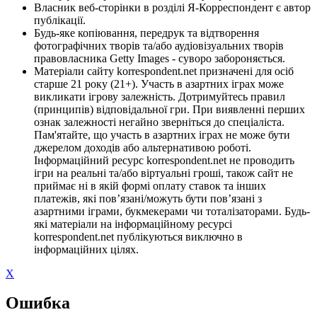
Власник веб-сторінки в розділі Я-Корреспондент є автор
публікації.
Будь-яке копіювання, передрук та відтворення
фотографічних творів та/або аудіовізуальних творів
правовласника Getty Images - суворо забороняється.
Матеріали сайту korrespondent.net призначені для осіб
старше 21 року (21+). Участь в азартних іграх може
викликати ігрову залежність. Дотримуйтесь правил
(принципів) відповідальної гри. При виявленні перших
ознак залежності негайно зверніться до спеціаліста.
Пам'ятайте, що участь в азартних іграх не може бути
джерелом доходів або альтернативою роботі.
Інформаційний ресурс korrespondent.net не проводить
ігри на реальні та/або віртуальні гроші, також сайт не
приймає ні в якій формі оплату ставок та інших
платежів, які пов’язані/можуть бути пов’язані з
азартними іграми, букмекерами чи тоталізаторами. Будь-
які матеріали на інформаційному ресурсі
korrespondent.net публікуються виключно в
інформаційних цілях.
X
Ошибка