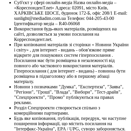
Суб'єкт у сфері онлайн-медіа Назва онлайн-медіа –
«КореспонденТ.net» Адреса: 02091, місто Київ,
ХАРКІВСЬКЕ ШОСЕ, будинок 172-Б, офіс 208/1 E-mail:
sunlight@mediadim.com.ua
Телефон: 044-205-43-00
Ідентифікатор медіа – R40-06068
Використання будь-яких матеріалів, розміщених на
сайті, дозволяється за умови посилання на
Корреспондент.net.
При копіюванні матеріалів зі сторінки « Новини України
і світу» , для інтернет - видань - обов'язкове пряме
відкрите для пошукових систем гіперпосилання .
Посилання має бути розміщена в незалежності від
повного або часткового використання матеріалів.
Гіперпосилання ( для інтернет - видань) - повинна бути
розміщена в підзаголовку або в першому абзаці
матеріалу.
Новини з позначками "Думка", "Експертиза", "Заява",
"Регіони", "Гроші", "Влада", "Вибори", "Тест-драйв",
"Спецпроекти", "Промо" публікуються на правах
реклами.
Розділ Спецпроекти створюється спільно з
комерційними партнерами.
Будь яке копіювання, публікація, передрук, чи наступне
поширення інформації, що містить посилання на
"Інтерфакс-Україна", EPA / UPG, суворо забороняється.