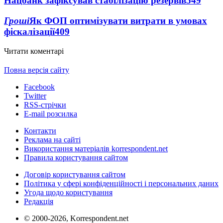
Нацбанк зафіксував стабілізацію резервів
549
Гроші
Як ФОП оптимізувати витрати в умовах
фіскалізації
409
Читати коментарі
Повна версія сайту
Facebook
Twitter
RSS-стрічки
E-mail розсилка
Контакти
Реклама на сайті
Використання матеріалів korrespondent.net
Правила користування сайтом
Договір користування сайтом
Політика у сфері конфіденційності і персональних даних
Угода щодо користування
Редакція
© 2000-2026, Korrespondent.net