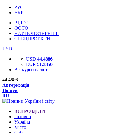
РУС
УКР
ВІДЕО
ФОТО
НАЙПОПУЛЯРНІШІ
СПЕЦПРОЕКТИ
USD
USD
44.4886
EUR
51.3350
Всі курси валют
44.4886
Авторизація
Пошук
RU
ВСІ РОЗДІЛИ
Головна
Україна
Місто
Світ