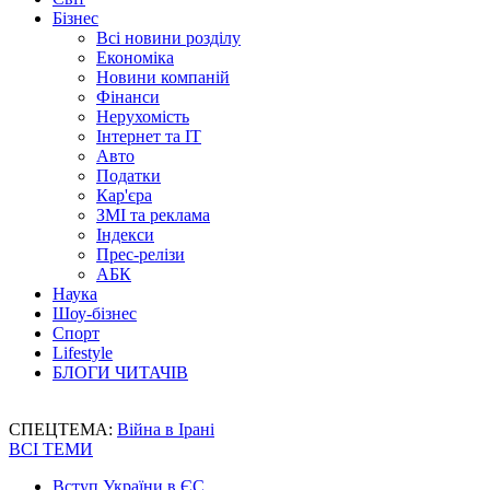
Бізнес
Всі новини розділу
Економіка
Новини компаній
Фінанси
Нерухомість
Інтернет та IT
Авто
Податки
Кар'єра
ЗМІ та реклама
Індекси
Прес-релізи
АБК
Наука
Шоу-бізнес
Спорт
Lifestyle
БЛОГИ ЧИТАЧІВ
СПЕЦТЕМА:
Війна в Ірані
ВСІ ТЕМИ
Вступ України в ЄС