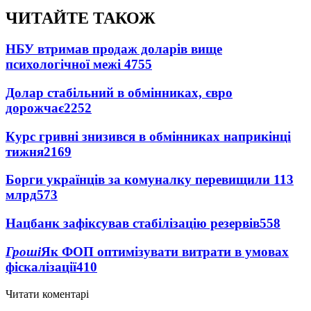
ЧИТАЙТЕ ТАКОЖ
НБУ втримав продаж доларів вище
психологічної межі
4755
Долар стабільний в обмінниках, євро
дорожчає
2252
Курс гривні знизився в обмінниках наприкінці
тижня
2169
Борги українців за комуналку перевищили 113
млрд
573
Нацбанк зафіксував стабілізацію резервів
558
Гроші
Як ФОП оптимізувати витрати в умовах
фіскалізації
410
Читати коментарі