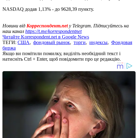
NASDAQ додав 1,13% - до 9628,39 пункту.
Новини від
Корреспондент.net
у Telegram. Підписуйтесь на
наш канал
https://t.me/korrespondentnet
Читайте Korrespondent.net в Google News
ТЕГИ:
США
,
фондовый рынок
,
торги
,
индексы
,
Фондовая
биржа
Якщо ви помітили помилку, виділіть необхідний текст і
натисніть Ctrl + Enter, щоб повідомити про це редакцію.