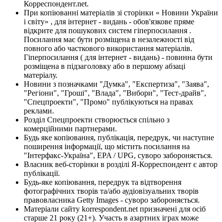
Корреспондент.net.
При копіюванні матеріалів зі сторінки « Новини України
і світу» , для інтернет - видань - обов'язкове пряме
відкрите для пошукових систем гіперпосилання .
Посилання має бути розміщена в незалежності від
повного або часткового використання матеріалів.
Гіперпосилання ( для інтернет - видань) - повинна бути
розміщена в підзаголовку або в першому абзаці
матеріалу.
Новини з позначками "Думка", "Експертиза", "Заява",
"Регіони", "Гроші", "Влада", "Вибори", "Тест-драйв",
"Спецпроекти", "Промо" публікуються на правах
реклами.
Розділ Спецпроекти створюється спільно з
комерційними партнерами.
Будь яке копіювання, публікація, передрук, чи наступне
поширення інформації, що містить посилання на
"Інтерфакс-Україна", EPA / UPG, суворо забороняється.
Власник веб-сторінки в розділі Я-Корреспондент є автор
публікації.
Будь-яке копіювання, передрук та відтворення
фотографічних творів та/або аудіовізуальних творів
правовласника Getty Images - суворо забороняється.
Матеріали сайту korrespondent.net призначені для осіб
старше 21 року (21+). Участь в азартних іграх може