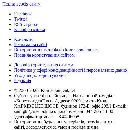
Повна версія сайту
Facebook
Twitter
RSS-стрічки
E-mail розсилка
Контакти
Реклама на сайті
Використання матеріалів korrespondent.net
Правила користування сайтом
Договір користування сайтом
Політика у сфері конфіденційності і персональних даних
Угода щодо користування
Редакція
© 2000-2026, Korrespondent.net
Суб'єкт у сфері онлайн-медіа Назва онлайн-медіа –
«КореспонденТ.net» Адреса: 02091, місто Київ,
ХАРКІВСЬКЕ ШОСЕ, будинок 172-Б, офіс 208/1 E-mail:
sunlight@mediadim.com.ua
Телефон: 044-205-43-00
Ідентифікатор медіа – R40-06068
Використання будь-яких матеріалів, розміщених на
сайті, дозволяється за умови посилання на