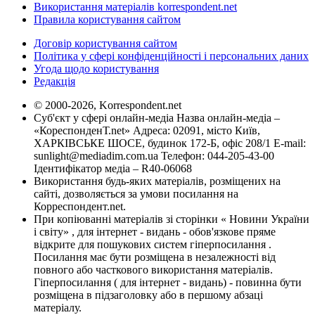
Використання матеріалів korrespondent.net
Правила користування сайтом
Договір користування сайтом
Політика у сфері конфіденційності і персональних даних
Угода щодо користування
Редакція
© 2000-2026, Korrespondent.net
Суб'єкт у сфері онлайн-медіа Назва онлайн-медіа –
«КореспонденТ.net» Адреса: 02091, місто Київ,
ХАРКІВСЬКЕ ШОСЕ, будинок 172-Б, офіс 208/1 E-mail:
sunlight@mediadim.com.ua
Телефон: 044-205-43-00
Ідентифікатор медіа – R40-06068
Використання будь-яких матеріалів, розміщених на
сайті, дозволяється за умови посилання на
Корреспондент.net.
При копіюванні матеріалів зі сторінки « Новини України
і світу» , для інтернет - видань - обов'язкове пряме
відкрите для пошукових систем гіперпосилання .
Посилання має бути розміщена в незалежності від
повного або часткового використання матеріалів.
Гіперпосилання ( для інтернет - видань) - повинна бути
розміщена в підзаголовку або в першому абзаці
матеріалу.