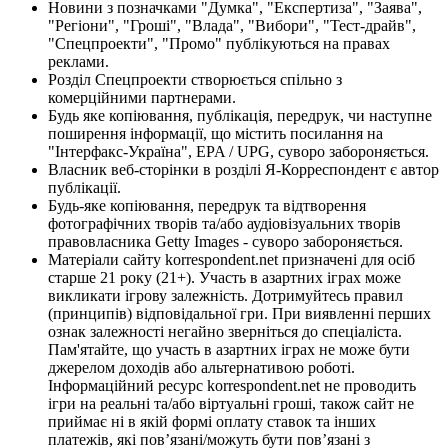
Новини з позначками "Думка", "Експертиза", "Заява",
"Регіони", "Гроші", "Влада", "Вибори", "Тест-драйв",
"Спецпроекти", "Промо" публікуються на правах
реклами.
Розділ Спецпроекти створюється спільно з
комерційними партнерами.
Будь яке копіювання, публікація, передрук, чи наступне
поширення інформації, що містить посилання на
"Інтерфакс-Україна", EPA / UPG, суворо забороняється.
Власник веб-сторінки в розділі Я-Корреспондент є автор
публікації.
Будь-яке копіювання, передрук та відтворення
фотографічних творів та/або аудіовізуальних творів
правовласника Getty Images - суворо забороняється.
Матеріали сайту korrespondent.net призначені для осіб
старше 21 року (21+). Участь в азартних іграх може
викликати ігрову залежність. Дотримуйтесь правил
(принципів) відповідальної гри. При виявленні перших
ознак залежності негайно зверніться до спеціаліста.
Пам'ятайте, що участь в азартних іграх не може бути
джерелом доходів або альтернативою роботі.
Інформаційний ресурс korrespondent.net не проводить
ігри на реальні та/або віртуальні гроші, також сайт не
приймає ні в якій формі оплату ставок та інших
платежів, які пов’язані/можуть бути пов’язані з