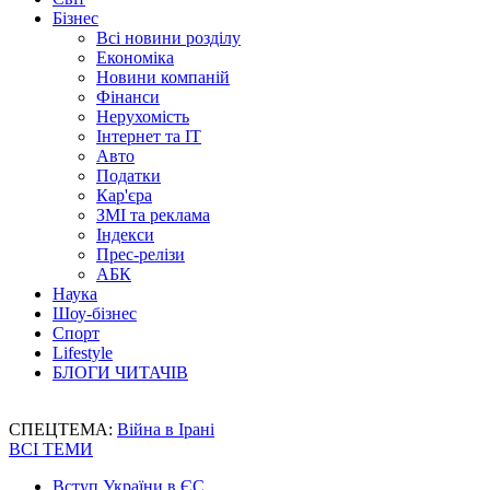
Бізнес
Всі новини розділу
Економіка
Новини компаній
Фінанси
Нерухомість
Інтернет та IT
Авто
Податки
Кар'єра
ЗМІ та реклама
Індекси
Прес-релізи
АБК
Наука
Шоу-бізнес
Спорт
Lifestyle
БЛОГИ ЧИТАЧІВ
СПЕЦТЕМА:
Війна в Ірані
ВСІ ТЕМИ
Вступ України в ЄС