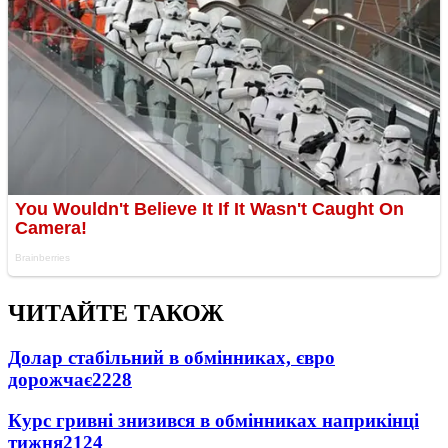
ЧИТАЙТЕ ТАКОЖ
Долар стабільний в обмінниках, євро
дорожчає
2228
Курс гривні знизився в обмінниках наприкінці
тижня
2124