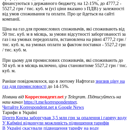
фінансуються з державного бюджету, на 12-15%, до 4777,2 -
5527,2 грн / тис. куб. м (усі ціни вказано з ПДВ) у залежності
від умов споживання та оплати. Про це йдеться на сайті
компанії.
Ціна на газ для промислових споживачів, які споживають від
50 тис. куб. м в місяць, за умови відсутності заборгованості за
газ і на умовах передоплати, встановлена ​​на рівні 4777,2 грн /
тис. куб. м, на умовах оплати за фактом поставки - 5527,2 грн
/ тис. куб. м.
При цьому для промислових споживачів, які споживають до
50 куб. м в місяць включно, ціна становитиме 5527,2 грн / тис.
куб. м.
Раніше повідомлялося, що в лютому Нафтогаз
знизив ціну на
газ для промисловості
до 14-15%.
Новини від
Корреспондент.net
у Telegram. Підписуйтесь на
наш канал
https://t.me/korrespondentnet
.
Читайте Korrespondent.net в Google News
Тарифи в Україні
Центр Києва заборгував 3,5 млн грн за опалення і гарячу воду
У Кабміні відкинули можливість підвищення тарифів
В Україні скасували підвищення тарифу на воду