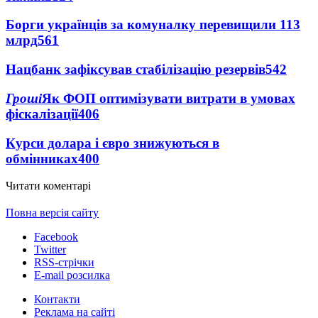
Борги українців за комуналку перевищили 113
млрд
561
Нацбанк зафіксував стабілізацію резервів
542
Гроші
Як ФОП оптимізувати витрати в умовах
фіскалізації
406
Курси долара і євро знижуються в
обмінниках
400
Читати коментарі
Повна версія сайту
Facebook
Twitter
RSS-стрічки
E-mail розсилка
Контакти
Реклама на сайті