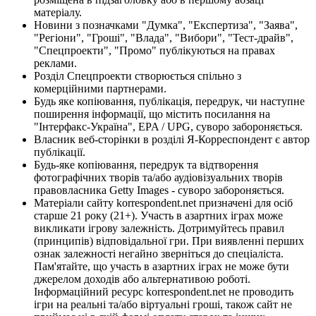
матеріалу.
Новини з позначками "Думка", "Експертиза", "Заява",
"Регіони", "Гроші", "Влада", "Вибори", "Тест-драйв",
"Спецпроекти", "Промо" публікуються на правах
реклами.
Розділ Спецпроекти створюється спільно з
комерційними партнерами.
Будь яке копіювання, публікація, передрук, чи наступне
поширення інформації, що містить посилання на
"Інтерфакс-Україна", EPA / UPG, суворо забороняється.
Власник веб-сторінки в розділі Я-Корреспондент є автор
публікації.
Будь-яке копіювання, передрук та відтворення
фотографічних творів та/або аудіовізуальних творів
правовласника Getty Images - суворо забороняється.
Матеріали сайту korrespondent.net призначені для осіб
старше 21 року (21+). Участь в азартних іграх може
викликати ігрову залежність. Дотримуйтесь правил
(принципів) відповідальної гри. При виявленні перших
ознак залежності негайно зверніться до спеціаліста.
Пам'ятайте, що участь в азартних іграх не може бути
джерелом доходів або альтернативою роботі.
Інформаційний ресурс korrespondent.net не проводить
ігри на реальні та/або віртуальні гроші, також сайт не