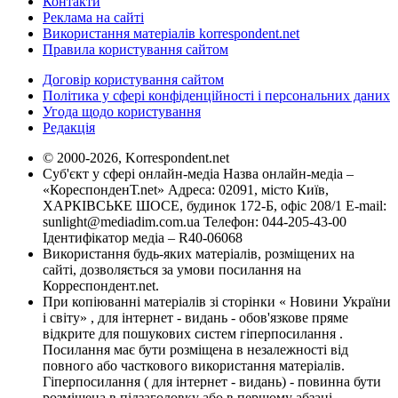
Контакти
Реклама на сайті
Використання матеріалів korrespondent.net
Правила користування сайтом
Договір користування сайтом
Політика у сфері конфіденційності і персональних даних
Угода щодо користування
Редакція
© 2000-2026, Korrespondent.net
Суб'єкт у сфері онлайн-медіа Назва онлайн-медіа –
«КореспонденТ.net» Адреса: 02091, місто Київ,
ХАРКІВСЬКЕ ШОСЕ, будинок 172-Б, офіс 208/1 E-mail:
sunlight@mediadim.com.ua
Телефон: 044-205-43-00
Ідентифікатор медіа – R40-06068
Використання будь-яких матеріалів, розміщених на
сайті, дозволяється за умови посилання на
Корреспондент.net.
При копіюванні матеріалів зі сторінки « Новини України
і світу» , для інтернет - видань - обов'язкове пряме
відкрите для пошукових систем гіперпосилання .
Посилання має бути розміщена в незалежності від
повного або часткового використання матеріалів.
Гіперпосилання ( для інтернет - видань) - повинна бути
розміщена в підзаголовку або в першому абзаці