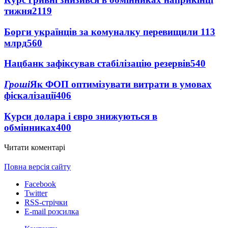
тижня
2119
Борги українців за комуналку перевищили 113
млрд
560
Нацбанк зафіксував стабілізацію резервів
540
Гроші
Як ФОП оптимізувати витрати в умовах
фіскалізації
406
Курси долара і євро знижуються в
обмінниках
400
Читати коментарі
Повна версія сайту
Facebook
Twitter
RSS-стрічки
E-mail розсилка