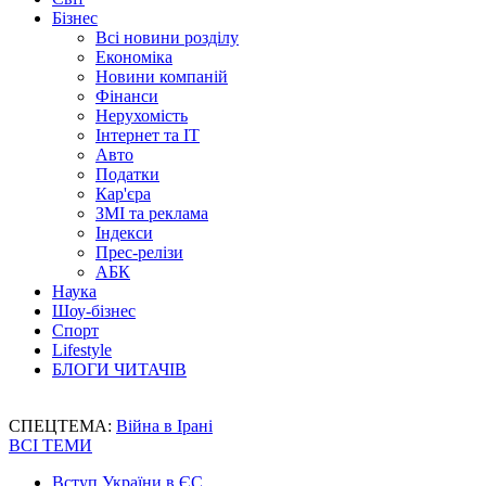
Бізнес
Всі новини розділу
Економіка
Новини компаній
Фінанси
Нерухомість
Інтернет та IT
Авто
Податки
Кар'єра
ЗМІ та реклама
Індекси
Прес-релізи
АБК
Наука
Шоу-бізнес
Спорт
Lifestyle
БЛОГИ ЧИТАЧІВ
СПЕЦТЕМА:
Війна в Ірані
ВСІ ТЕМИ
Вступ України в ЄС