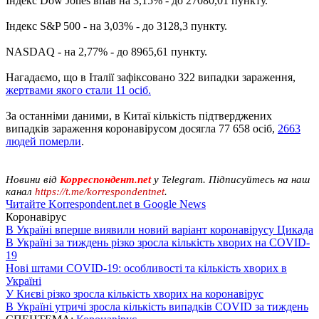
Індекс Dow Jones впав на 3,15% - до 27080,01 пункту.
Індекс S&P 500 - на 3,03% - до 3128,3 пункту.
NASDAQ - на 2,77% - до 8965,61 пункту.
Нагадаємо, що в Італії зафіксовано 322 випадки зараження,
жертвами якого стали 11 осіб.
За останніми даними, в Китаї кількість підтверджених
випадків зараження коронавірусом досягла 77 658 осіб,
2663
людей померли
.
Новини від
Корреспондент.net
у Telegram. Підписуйтесь на наш
канал
https://t.me/korrespondentnet
.
Читайте Korrespondent.net в Google News
Коронавірус
В Україні вперше виявили новий варіант коронавірусу Цикада
В Україні за тиждень різко зросла кількість хворих на COVID-
19
Нові штами COVID-19: особливості та кількість хворих в
Україні
У Києві різко зросла кількість хворих на коронавірус
В Україні утричі зросла кількість випадків COVID за тиждень