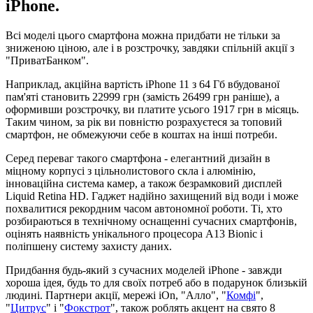
iPhone.
Всі моделі цього смартфона можна придбати не тільки за
зниженою ціною, але і в розстрочку, завдяки спільній акції з
"ПриватБанком".
Наприклад, акційна вартість iPhone 11 з 64 Гб вбудованої
пам'яті становить 22999 грн (замість 26499 грн раніше), а
оформивши розстрочку, ви платите усього 1917 грн в місяць.
Таким чином, за рік ви повністю розрахуєтеся за топовий
смартфон, не обмежуючи себе в коштах на інші потреби.
Серед переваг такого смартфона - елегантний дизайн в
міцному корпусі з цільнолистового скла і алюмінію,
інноваційна система камер, а також безрамковий дисплей
Liquid Retina HD. Гаджет надійно захищений від води і може
похвалитися рекордним часом автономної роботи. Ті, хто
розбираються в технічному оснащенні сучасних смартфонів,
оцінять наявність унікального процесора A13 Bionic і
поліпшену систему захисту даних.
Придбання будь-який з сучасних моделей iPhone - завжди
хороша ідея, будь то для своїх потреб або в подарунок близькій
людині. Партнери акції, мережі iOn, "Алло", "
Комфі
",
"
Цитрус
" і "
Фокстрот
", також роблять акцент на свято 8