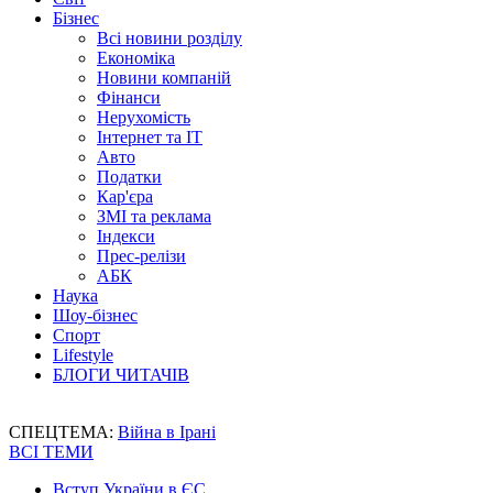
Бізнес
Всі новини розділу
Економіка
Новини компаній
Фінанси
Нерухомість
Інтернет та IT
Авто
Податки
Кар'єра
ЗМІ та реклама
Індекси
Прес-релізи
АБК
Наука
Шоу-бізнес
Спорт
Lifestyle
БЛОГИ ЧИТАЧІВ
СПЕЦТЕМА:
Війна в Ірані
ВСІ ТЕМИ
Вступ України в ЄС