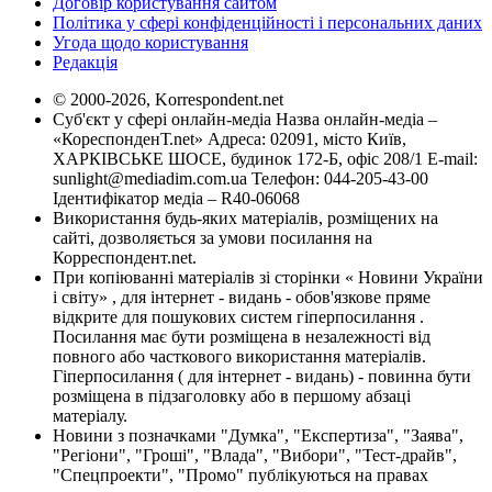
Договір користування сайтом
Політика у сфері конфіденційності і персональних даних
Угода щодо користування
Редакція
© 2000-2026, Korrespondent.net
Суб'єкт у сфері онлайн-медіа Назва онлайн-медіа –
«КореспонденТ.net» Адреса: 02091, місто Київ,
ХАРКІВСЬКЕ ШОСЕ, будинок 172-Б, офіс 208/1 E-mail:
sunlight@mediadim.com.ua
Телефон: 044-205-43-00
Ідентифікатор медіа – R40-06068
Використання будь-яких матеріалів, розміщених на
сайті, дозволяється за умови посилання на
Корреспондент.net.
При копіюванні матеріалів зі сторінки « Новини України
і світу» , для інтернет - видань - обов'язкове пряме
відкрите для пошукових систем гіперпосилання .
Посилання має бути розміщена в незалежності від
повного або часткового використання матеріалів.
Гіперпосилання ( для інтернет - видань) - повинна бути
розміщена в підзаголовку або в першому абзаці
матеріалу.
Новини з позначками "Думка", "Експертиза", "Заява",
"Регіони", "Гроші", "Влада", "Вибори", "Тест-драйв",
"Спецпроекти", "Промо" публікуються на правах