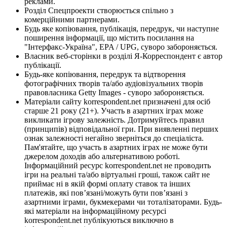
реклами.
Розділ Спецпроекти створюється спільно з
комерційними партнерами.
Будь яке копіювання, публікація, передрук, чи наступне
поширення інформації, що містить посилання на
"Інтерфакс-Україна", EPA / UPG, суворо забороняється.
Власник веб-сторінки в розділі Я-Корреспондент є автор
публікації.
Будь-яке копіювання, передрук та відтворення
фотографічних творів та/або аудіовізуальних творів
правовласника Getty Images - суворо забороняється.
Матеріали сайту korrespondent.net призначені для осіб
старше 21 року (21+). Участь в азартних іграх може
викликати ігрову залежність. Дотримуйтесь правил
(принципів) відповідальної гри. При виявленні перших
ознак залежності негайно зверніться до спеціаліста.
Пам'ятайте, що участь в азартних іграх не може бути
джерелом доходів або альтернативою роботі.
Інформаційний ресурс korrespondent.net не проводить
ігри на реальні та/або віртуальні гроші, також сайт не
приймає ні в якій формі оплату ставок та інших
платежів, які пов’язані/можуть бути пов’язані з
азартними іграми, букмекерами чи тоталізаторами. Будь-
які матеріали на інформаційному ресурсі
korrespondent.net публікуються виключно в