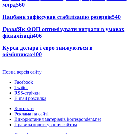
млрд
560
Нацбанк зафіксував стабілізацію резервів
540
Гроші
Як ФОП оптимізувати витрати в умовах
фіскалізації
406
Курси долара і євро знижуються в
обмінниках
400
Повна версія сайту
Facebook
Twitter
RSS-стрічки
E-mail розсилка
Контакти
Реклама на сайті
Використання матеріалів korrespondent.net
Правила користування сайтом