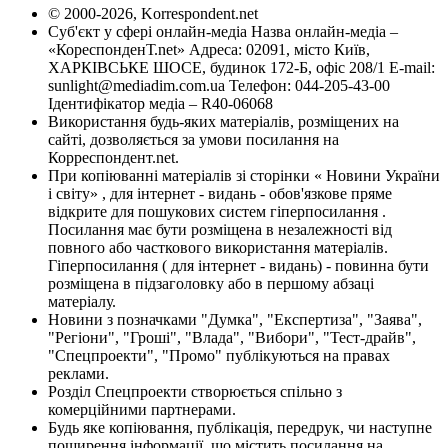
© 2000-2026, Korrespondent.net
Суб'єкт у сфері онлайн-медіа Назва онлайн-медіа –
«КореспонденТ.net» Адреса: 02091, місто Київ,
ХАРКІВСЬКЕ ШОСЕ, будинок 172-Б, офіс 208/1 E-mail:
sunlight@mediadim.com.ua
Телефон: 044-205-43-00
Ідентифікатор медіа – R40-06068
Використання будь-яких матеріалів, розміщених на
сайті, дозволяється за умови посилання на
Корреспондент.net.
При копіюванні матеріалів зі сторінки « Новини України
і світу» , для інтернет - видань - обов'язкове пряме
відкрите для пошукових систем гіперпосилання .
Посилання має бути розміщена в незалежності від
повного або часткового використання матеріалів.
Гіперпосилання ( для інтернет - видань) - повинна бути
розміщена в підзаголовку або в першому абзаці
матеріалу.
Новини з позначками "Думка", "Експертиза", "Заява",
"Регіони", "Гроші", "Влада", "Вибори", "Тест-драйв",
"Спецпроекти", "Промо" публікуються на правах
реклами.
Розділ Спецпроекти створюється спільно з
комерційними партнерами.
Будь яке копіювання, публікація, передрук, чи наступне
поширення інформації, що містить посилання на