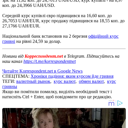
зріс на 11,82 коп. до 24,7013 UAH/USD, курс купівлі - на 8,97
коп. до 24,3966 UAH/USD.
Середній курс купівлі євро підвищився на 16,60 коп. до
26,7053 UAH/EUR, курс продажу підвищився на 18,55 коп. до
27,1766 UAH/EUR.
Національний банк встановив на 2 березня
офіційний курс
гривні
на рівні 24,59 за долар.
Новини від
Корреспондент.net
в Telegram. Підписуйтесь на
наш канал
https://t.me/korrespondentnet
Читайте Korrespondent.net в Google News
СПЕЦТЕМА:
Хроніки падіння: яким курсом йде гривня
ТЕГИ:
валютный рынок
,
курс валют
,
обмен валют
,
курс
гривны
Якщо ви помітили помилку, виділіть необхідний текст і
натисніть Ctrl + Enter, щоб повідомити про це редакцію.