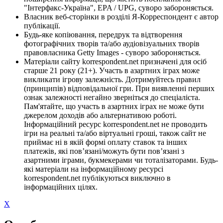
"Інтерфакс-Україна", EPA / UPG, суворо забороняється.
Власник веб-сторінки в розділі Я-Корреспондент є автор
публікації.
Будь-яке копіювання, передрук та відтворення
фотографічних творів та/або аудіовізуальних творів
правовласника Getty Images - суворо забороняється.
Матеріали сайту korrespondent.net призначені для осіб
старше 21 року (21+). Участь в азартних іграх може
викликати ігрову залежність. Дотримуйтесь правил
(принципів) відповідальної гри. При виявленні перших
ознак залежності негайно зверніться до спеціаліста.
Пам'ятайте, що участь в азартних іграх не може бути
джерелом доходів або альтернативою роботі.
Інформаційний ресурс korrespondent.net не проводить
ігри на реальні та/або віртуальні гроші, також сайт не
приймає ні в якій формі оплату ставок та інших
платежів, які пов’язані/можуть бути пов’язані з
азартними іграми, букмекерами чи тоталізаторами. Будь-
які матеріали на інформаційному ресурсі
korrespondent.net публікуються виключно в
інформаційних цілях.
X