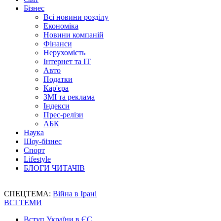
Бізнес
Всі новини розділу
Економіка
Новини компаній
Фінанси
Нерухомість
Інтернет та IT
Авто
Податки
Кар'єра
ЗМІ та реклама
Індекси
Прес-релізи
АБК
Наука
Шоу-бізнес
Спорт
Lifestyle
БЛОГИ ЧИТАЧІВ
СПЕЦТЕМА:
Війна в Ірані
ВСІ ТЕМИ
Вступ України в ЄС