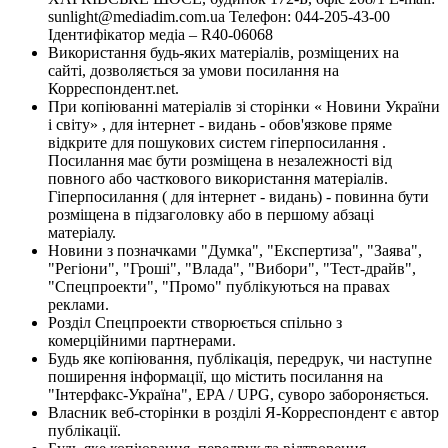
sunlight@mediadim.com.ua
Телефон: 044-205-43-00
Ідентифікатор медіа – R40-06068
Використання будь-яких матеріалів, розміщених на
сайті, дозволяється за умови посилання на
Корреспондент.net.
При копіюванні матеріалів зі сторінки « Новини України
і світу» , для інтернет - видань - обов'язкове пряме
відкрите для пошукових систем гіперпосилання .
Посилання має бути розміщена в незалежності від
повного або часткового використання матеріалів.
Гіперпосилання ( для інтернет - видань) - повинна бути
розміщена в підзаголовку або в першому абзаці
матеріалу.
Новини з позначками "Думка", "Експертиза", "Заява",
"Регіони", "Гроші", "Влада", "Вибори", "Тест-драйв",
"Спецпроекти", "Промо" публікуються на правах
реклами.
Розділ Спецпроекти створюється спільно з
комерційними партнерами.
Будь яке копіювання, публікація, передрук, чи наступне
поширення інформації, що містить посилання на
"Інтерфакс-Україна", EPA / UPG, суворо забороняється.
Власник веб-сторінки в розділі Я-Корреспондент є автор
публікації.