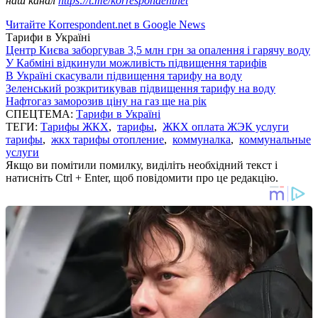
наш канал
https://t.me/korrespondentnet
Читайте Korrespondent.net в Google News
Тарифи в Україні
Центр Києва заборгував 3,5 млн грн за опалення і гарячу воду
У Кабміні відкинули можливість підвищення тарифів
В Україні скасували підвищення тарифу на воду
Зеленський розкритикував підвищення тарифу на воду
Нафтогаз заморозив ціну на газ ще на рік
СПЕЦТЕМА:
Тарифи в Україні
ТЕГИ:
Тарифы ЖКХ
,
тарифы
,
ЖКХ оплата ЖЭК услуги
тарифы
,
жкх тарифы отопление
,
коммуналка
,
коммунальные
услуги
Якщо ви помітили помилку, виділіть необхідний текст і
натисніть Ctrl + Enter, щоб повідомити про це редакцію.