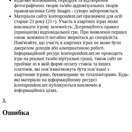
Будь-яке копіювання, передрук та відтворення
фотографічних творів та/або аудіовізуальних творів
правовласника Getty Images - суворо забороняється.
Матеріали сайту korrespondent.net призначені для осіб
старше 21 року (21+). Участь в азартних іграх може
викликати ігрову залежність. Дотримуйтесь правил
(принципів) відповідальної гри. При виявленні перших
ознак залежності негайно зверніться до спеціаліста.
Пам'ятайте, що участь в азартних іграх не може бути
джерелом доходів або альтернативою роботі.
Інформаційний ресурс korrespondent.net не проводить
ігри на реальні та/або віртуальні гроші, також сайт не
приймає ні в якій формі оплату ставок та інших
платежів, які пов’язані/можуть бути пов’язані з
азартними іграми, букмекерами чи тоталізаторами. Будь-
які матеріали на інформаційному ресурсі
korrespondent.net публікуються виключно в
інформаційних цілях.
X
Ошибка