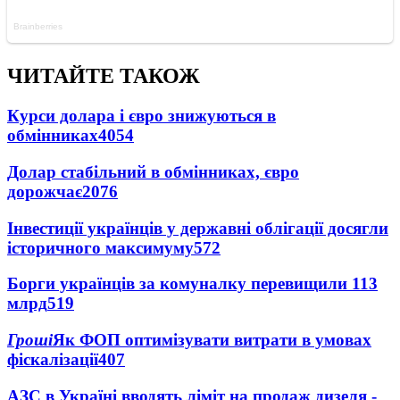
ЧИТАЙТЕ ТАКОЖ
Курси долара і євро знижуються в
обмінниках
4054
Долар стабільний в обмінниках, євро
дорожчає
2076
Інвестиції українців у державні облігації досягли
історичного максимуму
572
Борги українців за комуналку перевищили 113
млрд
519
Гроші
Як ФОП оптимізувати витрати в умовах
фіскалізації
407
АЗС в Україні вводять ліміт на продаж дизеля -