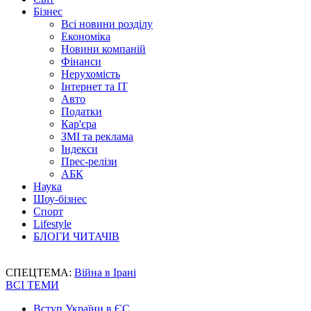
Бізнес
Всі новини розділу
Економіка
Новини компаній
Фінанси
Нерухомість
Інтернет та IT
Авто
Податки
Кар'єра
ЗМІ та реклама
Індекси
Прес-релізи
АБК
Наука
Шоу-бізнес
Спорт
Lifestyle
БЛОГИ ЧИТАЧІВ
СПЕЦТЕМА:
Війна в Ірані
ВСІ ТЕМИ
Вступ України в ЄС