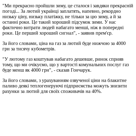
"Ми прекрасно пройшли зиму, це сталося і завдяки прекрасній
погоді... За лютий українці заплатять, напевно, рекордно
низьку ціну, низьку платіжку, не тільки за цю зиму, а й за
останні роки. Це такий хороший підсумок зими. У нас
фактично витрати людей набагато менші, ніж в попередні
роки. Це перший хороший сигнал", - заявив прем'єр.
За його словами, ціна на газ за лютий буде нижчою за 4000
грн за тисячу кубометрів.
"У лютому газ коштував набагато дешевше, ринок сприяв
тому, що ми очікуємо, що у вартості комунальних послуг газ
буде менш як 4000 грн", - сказав Гончарук.
За його словами, з урахуванням озвученої ціни на блакитне
паливо деякі теплогенеруючі підприємства можуть знизити
рахунки за лютий для своїх споживачів на 40%.