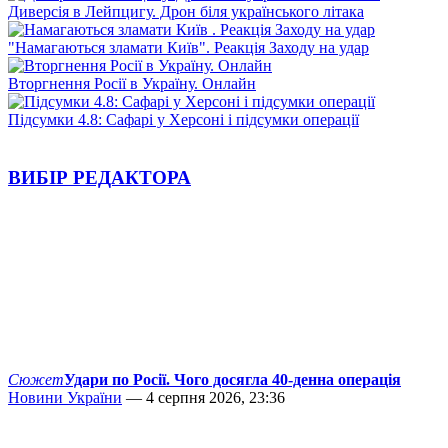
Диверсія в Лейпцигу. Дрон біля українського літака
"Намагаються зламати Київ". Реакція Заходу на удар
Вторгнення Росії в Україну. Онлайн
Підсумки 4.8: Сафарі у Херсоні і підсумки операції
ВИБІР РЕДАКТОРА
Сюжет
Удари по Росії. Чого досягла 40-денна операція
Новини України
— 4 серпня 2026, 23:36