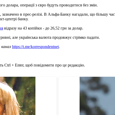
о долара, операції з євро будуть проводитися без змін.
і, зазначено в прес-релізі. В Альфа-Банку нагадали, що більшу 
кт-центрі банку.
ня
відразу на 43 копійки - до 26,52 грн за долар.
ривні, але українська валюта продовжує стрімко падати.
ш канал
https://t.me/korrespondentnet
.
ь Ctrl + Enter, щоб повідомити про це редакцію.