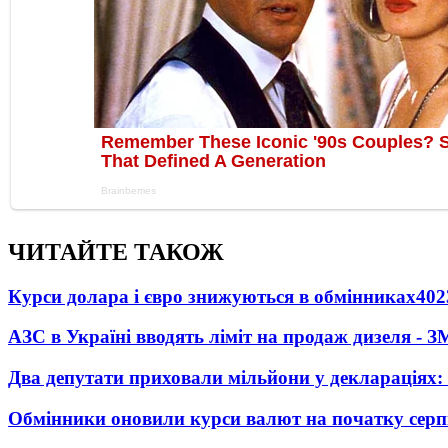
ЧИТАЙТЕ ТАКОЖ
Курси долара і євро знижуються в обмінниках
402
АЗС в Україні вводять ліміт на продаж дизеля - З
Два депутати приховали мільйони у деклараціях:
Обмінники оновили курси валют на початку сер