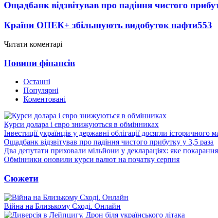
Ощадбанк відзвітував про падіння чистого прибут
Країни ОПЕК+ збільшують видобуток нафти
553
Читати коментарі
Новини фінансів
Останні
Популярні
Коментовані
Курси долара і євро знижуються в обмінниках
Інвестиції українців у державні облігації досягли історичного
Ощадбанк відзвітував про падіння чистого прибутку у 3,5 раза
Два депутати приховали мільйони у деклараціях: яке покарання
Обмінники оновили курси валют на початку серпня
Сюжети
Війна на Близькому Сході. Онлайн