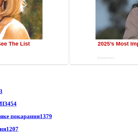
3
МІ
3454
 яке покарання
1379
пня
1207