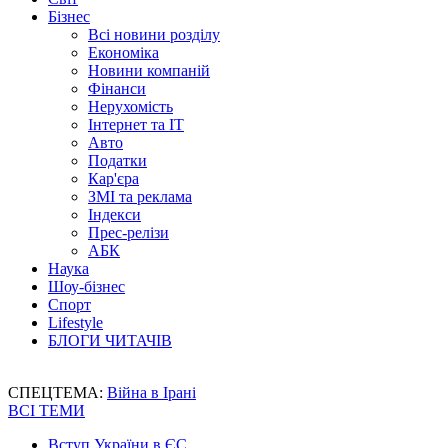
Бізнес
Всі новини розділу
Економіка
Новини компаній
Фінанси
Нерухомість
Інтернет та IT
Авто
Податки
Кар'єра
ЗМІ та реклама
Індекси
Прес-релізи
АБК
Наука
Шоу-бізнес
Спорт
Lifestyle
БЛОГИ ЧИТАЧІВ
СПЕЦТЕМА:
Війна в Ірані
ВСІ ТЕМИ
Вступ України в ЄС