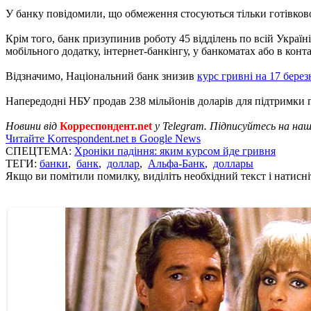
У банку повідомили, що обмеження стосуються тільки готівковог
Крім того, банк призупинив роботу 45 відділень по всій Україн
мобільного додатку, інтернет-банкінгу, у банкоматах або в конта
Відзначимо, Національний банк знизив
курс гривні на 17 берез
Напередодні НБУ продав 238 мільйонів доларів для підтримки г
Новини від
Корреспондент.net
у Telegram. Підписуйтесь на на
Читайте Korrespondent.net в Google News
СПЕЦТЕМА:
Хроніки падіння: яким курсом йде гривня
ТЕГИ:
банки
,
банк
,
доллар
,
Альфа-Банк
,
доллары
Якщо ви помітили помилку, виділіть необхідний текст і натисніт