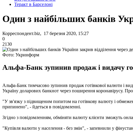
Теракт в Барселоні
Один з найбільших банків Укр
Корреспондент.biz, 17 березня 2020, 15:27
0
2130
Фото: Укринформ
Альфа-Банк зупинив продаж і видачу гот
Альфа-Банк тимчасово зупинив продаж готівкової валюти і видач
Україну доларових банкнот через поширення коронавірусу. Про 
"У зв'язку з підвищеним попитом на готівкову валюту і обмеже
припинено", - йдеться в повідомленні.
Згідно з повідомленням, обміняти валюту клієнти зможуть онла
"Купівля валюти у населення - без змін", - запевнили у фінустан