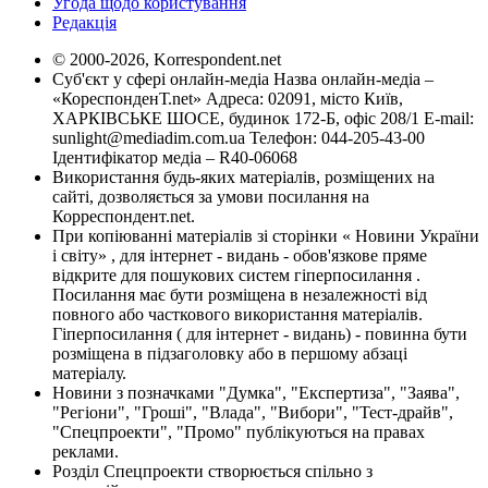
Угода щодо користування
Редакція
© 2000-2026, Korrespondent.net
Суб'єкт у сфері онлайн-медіа Назва онлайн-медіа –
«КореспонденТ.net» Адреса: 02091, місто Київ,
ХАРКІВСЬКЕ ШОСЕ, будинок 172-Б, офіс 208/1 E-mail:
sunlight@mediadim.com.ua
Телефон: 044-205-43-00
Ідентифікатор медіа – R40-06068
Використання будь-яких матеріалів, розміщених на
сайті, дозволяється за умови посилання на
Корреспондент.net.
При копіюванні матеріалів зі сторінки « Новини України
і світу» , для інтернет - видань - обов'язкове пряме
відкрите для пошукових систем гіперпосилання .
Посилання має бути розміщена в незалежності від
повного або часткового використання матеріалів.
Гіперпосилання ( для інтернет - видань) - повинна бути
розміщена в підзаголовку або в першому абзаці
матеріалу.
Новини з позначками "Думка", "Експертиза", "Заява",
"Регіони", "Гроші", "Влада", "Вибори", "Тест-драйв",
"Спецпроекти", "Промо" публікуються на правах
реклами.
Розділ Спецпроекти створюється спільно з