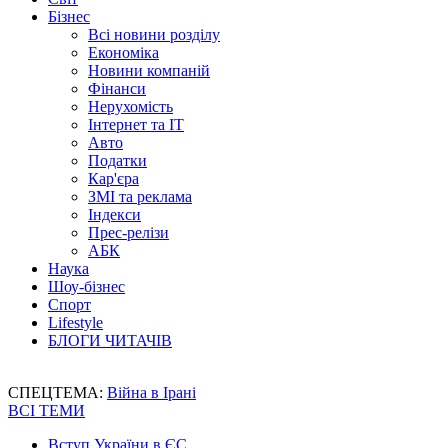
Бізнес
Всі новини розділу
Економіка
Новини компаній
Фінанси
Нерухомість
Інтернет та IT
Авто
Податки
Кар'єра
ЗМІ та реклама
Індекси
Прес-релізи
АБК
Наука
Шоу-бізнес
Спорт
Lifestyle
БЛОГИ ЧИТАЧІВ
СПЕЦТЕМА:
Війна в Ірані
ВСІ ТЕМИ
Вступ України в ЄС