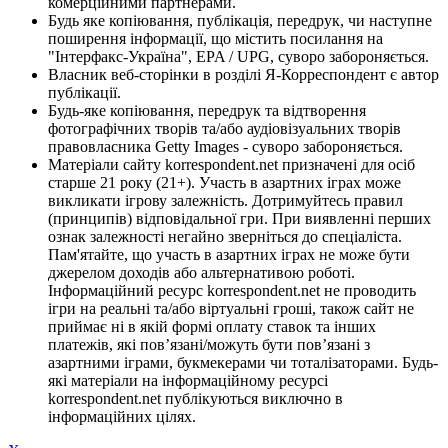
комерційними партнерами.
Будь яке копіювання, публікація, передрук, чи наступне
поширення інформації, що містить посилання на
"Інтерфакс-Україна", EPA / UPG, суворо забороняється.
Власник веб-сторінки в розділі Я-Корреспондент є автор
публікації.
Будь-яке копіювання, передрук та відтворення
фотографічних творів та/або аудіовізуальних творів
правовласника Getty Images - суворо забороняється.
Матеріали сайту korrespondent.net призначені для осіб
старше 21 року (21+). Участь в азартних іграх може
викликати ігрову залежність. Дотримуйтесь правил
(принципів) відповідальної гри. При виявленні перших
ознак залежності негайно зверніться до спеціаліста.
Пам'ятайте, що участь в азартних іграх не може бути
джерелом доходів або альтернативою роботі.
Інформаційний ресурс korrespondent.net не проводить
ігри на реальні та/або віртуальні гроші, також сайт не
приймає ні в якій формі оплату ставок та інших
платежів, які пов’язані/можуть бути пов’язані з
азартними іграми, букмекерами чи тоталізаторами. Будь-
які матеріали на інформаційному ресурсі
korrespondent.net публікуються виключно в
інформаційних цілях.