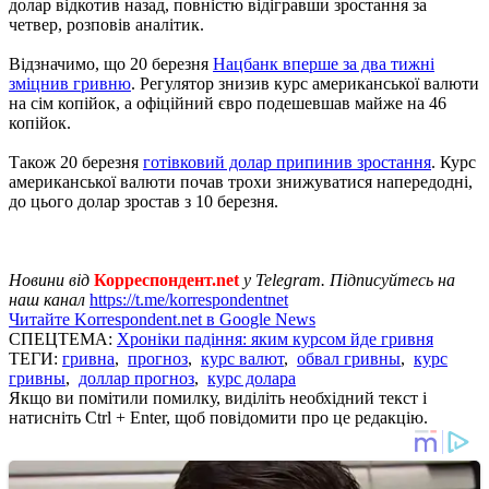
долар відкотив назад, повністю відігравши зростання за
четвер, розповів аналітик.
Відзначимо, що 20 березня
Нацбанк вперше за два тижні
зміцнив гривню
. Регулятор знизив курс американської валюти
на сім копійок, а офіційний євро подешевшав майже на 46
копійок.
Також 20 березня
готівковий долар припинив зростання
. Курс
американської валюти почав трохи знижуватися напередодні,
до цього долар зростав з 10 березня.
Новини від
Корреспондент.net
у Telegram. Підписуйтесь на
наш канал
https://t.me/korrespondentnet
Читайте Korrespondent.net в Google News
СПЕЦТЕМА:
Хроніки падіння: яким курсом йде гривня
ТЕГИ:
гривна
,
прогноз
,
курс валют
,
обвал гривны
,
курс
гривны
,
доллар прогноз
,
курс долара
Якщо ви помітили помилку, виділіть необхідний текст і
натисніть Ctrl + Enter, щоб повідомити про це редакцію.