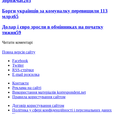
дорожчає
203
Борги українців за комуналку перевищили 113
млрд
65
Долар і євро зросли в обмінниках на початку
тижня
59
Читати коментарі
Повна версія сайту
Facebook
Twitter
RSS-стрічки
E-mail розсилка
Контакти
Реклама на сайті
Використання матеріалів korrespondent.net
Правила користування сайтом
Договір користування сайтом
Політика у сфері конфіденційності і персональних даних