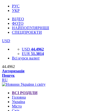
РУС
УКР
ВІДЕО
ФОТО
НАЙПОПУЛЯРНІШІ
СПЕЦПРОЕКТИ
USD
USD
44.4962
EUR
51.3814
Всі курси валют
44.4962
Авторизація
Пошук
RU
ВСІ РОЗДІЛИ
Головна
Україна
Місто
Світ