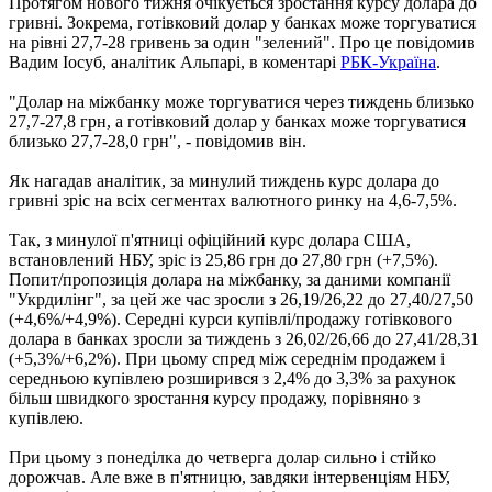
Протягом нового тижня очікується зростання курсу долара до
гривні. Зокрема, готівковий долар у банках може торгуватися
на рівні 27,7-28 гривень за один "зелений". Про це повідомив
Вадим Іосуб, аналітик Альпарі, в коментарі
РБК-Україна
.
"Долар на міжбанку може торгуватися через тиждень близько
27,7-27,8 грн, а готівковий долар у банках може торгуватися
близько 27,7-28,0 грн", - повідомив він.
Як нагадав аналітик, за минулий тиждень курс долара до
гривні зріс на всіх сегментах валютного ринку на 4,6-7,5%.
Так, з минулої п'ятниці офіційний курс долара США,
встановлений НБУ, зріс із 25,86 грн до 27,80 грн (+7,5%).
Попит/пропозиція долара на міжбанку, за даними компанії
"Укрдилінг", за цей же час зросли з 26,19/26,22 до 27,40/27,50
(+4,6%/+4,9%). Середні курси купівлі/продажу готівкового
долара в банках зросли за тиждень з 26,02/26,66 до 27,41/28,31
(+5,3%/+6,2%). При цьому спред між середнім продажем і
середньою купівлею розширився з 2,4% до 3,3% за рахунок
більш швидкого зростання курсу продажу, порівняно з
купівлею.
При цьому з понеділка до четверга долар сильно і стійко
дорожчав. Але вже в п'ятницю, завдяки інтервенціям НБУ,