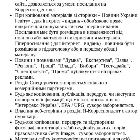
сайті, дозволяється за умови посилання на
Корреспондент.net.
При копіюванні матеріалів зі сторінки « Новини України
і світу» , для інтернет - видань - обов'язкове пряме
відкрите для пошукових систем гіперпосилання .
Посилання має бути розміщена в незалежності від
повного або часткового використання матеріалів.
Гіперпосилання ( для інтернет - видань) - повинна бути
розміщена в підзаголовку або в першому абзаці
матеріалу.
Новини з позначками "Думка", "Експертиза", "Заява",
"Регіони", "Гроші", "Влада", "Вибори", "Тест-драйв",
"Спецпроекти", "Промо" публікуються на правах
реклами.
Розділ Спецпроекти створюється спільно з
комерційними партнерами.
Будь яке копіювання, публікація, передрук, чи наступне
поширення інформації, що містить посилання на
"Інтерфакс-Україна", EPA / UPG, суворо забороняється.
Власник веб-сторінки в розділі Я-Корреспондент є автор
публікації.
Будь-яке копіювання, передрук та відтворення
фотографічних творів та/або аудіовізуальних творів
правовласника Getty Images - суворо забороняється.
Матеріали сайту korrespondent.net призначені для осіб