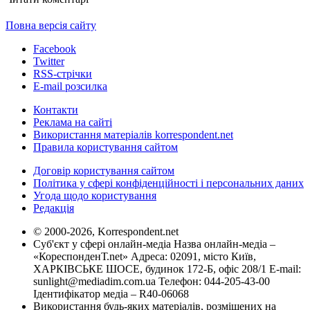
Повна версія сайту
Facebook
Twitter
RSS-стрічки
E-mail розсилка
Контакти
Реклама на сайті
Використання матеріалів korrespondent.net
Правила користування сайтом
Договір користування сайтом
Політика у сфері конфіденційності і персональних даних
Угода щодо користування
Редакція
© 2000-2026, Korrespondent.net
Суб'єкт у сфері онлайн-медіа Назва онлайн-медіа –
«КореспонденТ.net» Адреса: 02091, місто Київ,
ХАРКІВСЬКЕ ШОСЕ, будинок 172-Б, офіс 208/1 E-mail:
sunlight@mediadim.com.ua
Телефон: 044-205-43-00
Ідентифікатор медіа – R40-06068
Використання будь-яких матеріалів, розміщених на