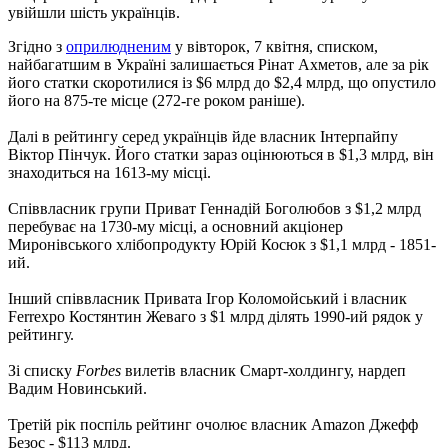
увійшли шість українців.
Згідно з
оприлюдненим
у вівторок, 7 квітня, списком,
найбагатшим в Україні залишається Рінат Ахметов, але за рік
його статки скоротилися із $6 млрд до $2,4 млрд, що опустило
його на 875-те місце (272-ге роком раніше).
Далі в рейтингу серед українців йде власник Інтерпайпу
Віктор Пінчук. Його статки зараз оцінюються в $1,3 млрд, він
знаходиться на 1613-му місці.
Співвласник групи Приват Геннадій Боголюбов з $1,2 млрд
перебуває на 1730-му місці, а основний акціонер
Миронівського хлібопродукту Юрій Косюк з $1,1 млрд - 1851-
ий.
Інший співвласник Привата Ігор Коломойський і власник
Ferrexpo Костянтин Жеваго з $1 млрд ділять 1990-ий рядок у
рейтингу.
Зі списку
Forbes
вилетів власник Смарт-холдингу, нардеп
Вадим Новинський.
Третій рік поспіль рейтинг очолює власник Amazon Джефф
Безос - $113 млрд.