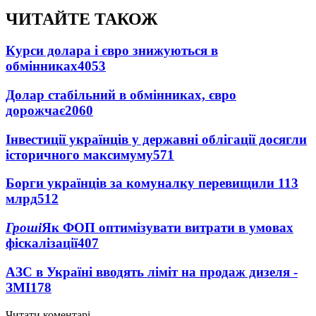
ЧИТАЙТЕ ТАКОЖ
Курси долара і євро знижуються в
обмінниках
4053
Долар стабільний в обмінниках, євро
дорожчає
2060
Інвестиції українців у державні облігації досягли
історичного максимуму
571
Борги українців за комуналку перевищили 113
млрд
512
Гроші
Як ФОП оптимізувати витрати в умовах
фіскалізації
407
АЗС в Україні вводять ліміт на продаж дизеля -
ЗМІ
178
Читати коментарі