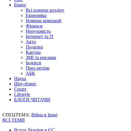
Бізнес
Всі новини розділу
Економіка
Новини компаній
Фінанси
Нерухомість
Інтернет та IT
Авто
Податки
Кар'єра
ЗМІ та реклама
Індекси
Прес-релізи
АБК
Наука
Шоу-бізнес
Спорт
Lifestyle
БЛОГИ ЧИТАЧІВ
СПЕЦТЕМА:
Війна в Ірані
ВСІ ТЕМИ
Вступ України в ЄС