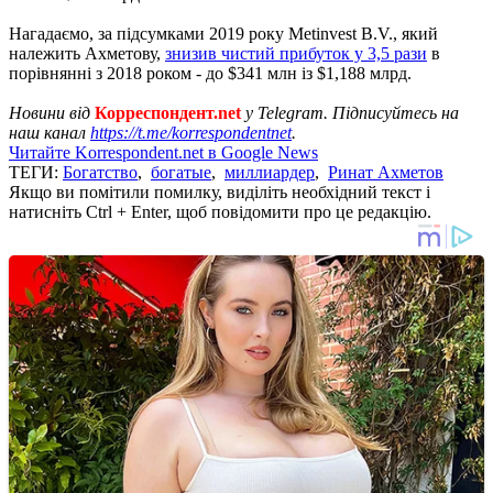
Нагадаємо, за підсумками 2019 року Metinvest B.V., який
належить Ахметову,
знизив чистий прибуток у 3,5 рази
в
порівнянні з 2018 роком - до $341 млн із $1,188 млрд.
Новини від
Корреспондент.net
у Telegram. Підписуйтесь на
наш канал
https://t.me/korrespondentnet
.
Читайте Korrespondent.net в Google News
ТЕГИ:
Богатство
,
богатые
,
миллиардер
,
Ринат Ахметов
Якщо ви помітили помилку, виділіть необхідний текст і
натисніть Ctrl + Enter, щоб повідомити про це редакцію.