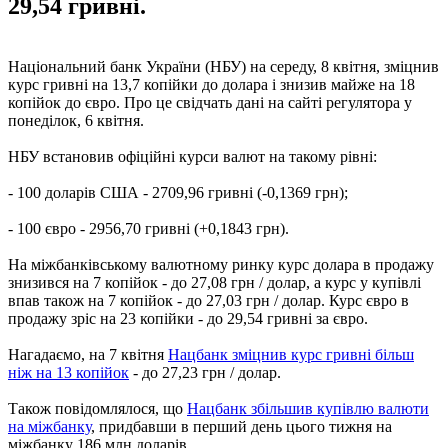
29,54 гривні.
Національний банк України (НБУ) на середу, 8 квітня, зміцнив
курс гривні на 13,7 копійки до долара і знизив майже на 18
копійок до євро. Про це свідчать дані на сайті регулятора у
понеділок, 6 квітня.
НБУ встановив офіційні курси валют на такому рівні:
- 100 доларів США - 2709,96 гривні (-0,1369 грн);
- 100 євро - 2956,70 гривні (+0,1843 грн).
На міжбанківському валютному ринку курс долара в продажу
знизився на 7 копійок - до 27,08 грн / долар, а курс у купівлі
впав також на 7 копійок - до 27,03 грн / долар. Курс євро в
продажу зріс на 23 копійки - до 29,54 гривні за євро.
Нагадаємо, на 7 квітня
Нацбанк зміцнив курс гривні більш
ніж на 13 копійок
- до 27,23 грн / долар.
Також повідомлялося, що
Нацбанк збільшив купівлю валюти
на міжбанку
, придбавши в перший день цього тижня на
міжбанку 186 млн доларів.