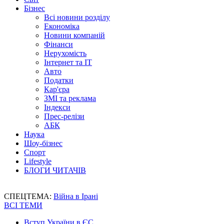
Бізнес
Всі новини розділу
Економіка
Новини компаній
Фінанси
Нерухомість
Інтернет та IT
Авто
Податки
Кар'єра
ЗМІ та реклама
Індекси
Прес-релізи
АБК
Наука
Шоу-бізнес
Спорт
Lifestyle
БЛОГИ ЧИТАЧІВ
СПЕЦТЕМА:
Війна в Ірані
ВСІ ТЕМИ
Вступ України в ЄС