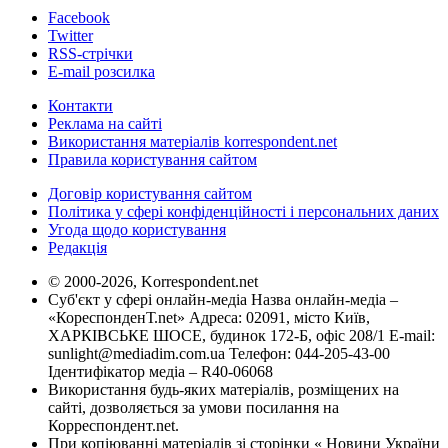
Facebook
Twitter
RSS-стрічки
E-mail розсилка
Контакти
Реклама на сайті
Використання матеріалів korrespondent.net
Правила користування сайтом
Договір користування сайтом
Політика у сфері конфіденційності і персональних даних
Угода щодо користування
Редакція
© 2000-2026, Korrespondent.net
Суб'єкт у сфері онлайн-медіа Назва онлайн-медіа –
«КореспонденТ.net» Адреса: 02091, місто Київ,
ХАРКІВСЬКЕ ШОСЕ, будинок 172-Б, офіс 208/1 E-mail:
sunlight@mediadim.com.ua
Телефон: 044-205-43-00
Ідентифікатор медіа – R40-06068
Використання будь-яких матеріалів, розміщених на
сайті, дозволяється за умови посилання на
Корреспондент.net.
При копіюванні матеріалів зі сторінки « Новини України