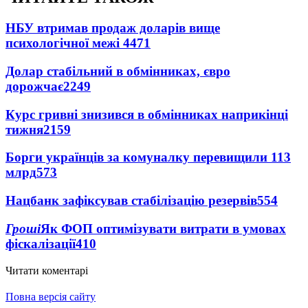
НБУ втримав продаж доларів вище
психологічної межі
4471
Долар стабільний в обмінниках, євро
дорожчає
2249
Курс гривні знизився в обмінниках наприкінці
тижня
2159
Борги українців за комуналку перевищили 113
млрд
573
Нацбанк зафіксував стабілізацію резервів
554
Гроші
Як ФОП оптимізувати витрати в умовах
фіскалізації
410
Читати коментарі
Повна версія сайту