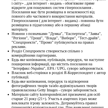
і світу» , для інтернет - видань - обов'язкове пряме
відкрите для пошукових систем гіперпосилання .
Посилання має бути розміщена в незалежності від
повного або часткового використання матеріалів.
Гіперпосилання ( для інтернет - видань) - повинна бути
розміщена в підзаголовку або в першому абзаці
матеріалу.
Новини з позначками "Думка", "Експертиза", "Заява",
"Регіони", "Гроші", "Влада", "Вибори", "Тест-драйв",
"Спецпроекти", "Промо" публікуються на правах
реклами.
Розділ Спецпроекти створюється спільно з
комерційними партнерами.
Будь яке копіювання, публікація, передрук, чи наступне
поширення інформації, що містить посилання на
"Інтерфакс-Україна", EPA / UPG, суворо забороняється.
Власник веб-сторінки в розділі Я-Корреспондент є автор
публікації.
Будь-яке копіювання, передрук та відтворення
фотографічних творів та/або аудіовізуальних творів
правовласника Getty Images - суворо забороняється.
Матеріали сайту korrespondent.net призначені для осіб
старше 21 року (21+). Участь в азартних іграх може
викликати ігрову залежність. Дотримуйтесь правил
(принципів) відповідальної гри. При виявленні перших