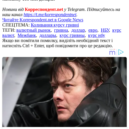
Новини від
Корреспондент.net
у Telegram. Підписуйтесь на
наш канал
https://t.me/korrespondentnet
.
Читайте Korrespondent.net в Google News
СПЕЦТЕМА:
Коливання курсу гривні
ТЕГИ:
валютный рынок
,
гривна
,
доллар
,
евро
,
НБУ
,
курс
валют
,
Межбанк
,
доллары
,
курс гривны
,
курс нбу
Якщо ви помітили помилку, виділіть необхідний текст і
натисніть Ctrl + Enter, щоб повідомити про це редакцію.