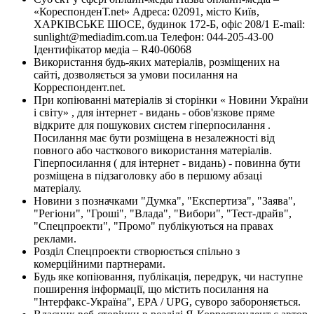
«КореспонденТ.net» Адреса: 02091, місто Київ,
ХАРКІВСЬКЕ ШОСЕ, будинок 172-Б, офіс 208/1 E-mail:
sunlight@mediadim.com.ua
Телефон: 044-205-43-00
Ідентифікатор медіа – R40-06068
Використання будь-яких матеріалів, розміщених на
сайті, дозволяється за умови посилання на
Корреспондент.net.
При копіюванні матеріалів зі сторінки « Новини України
і світу» , для інтернет - видань - обов'язкове пряме
відкрите для пошукових систем гіперпосилання .
Посилання має бути розміщена в незалежності від
повного або часткового використання матеріалів.
Гіперпосилання ( для інтернет - видань) - повинна бути
розміщена в підзаголовку або в першому абзаці
матеріалу.
Новини з позначками "Думка", "Експертиза", "Заява",
"Регіони", "Гроші", "Влада", "Вибори", "Тест-драйв",
"Спецпроекти", "Промо" публікуються на правах
реклами.
Розділ Спецпроекти створюється спільно з
комерційними партнерами.
Будь яке копіювання, публікація, передрук, чи наступне
поширення інформації, що містить посилання на
"Інтерфакс-Україна", EPA / UPG, суворо забороняється.