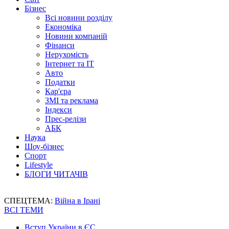
Бізнес
Всі новини розділу
Економіка
Новини компаній
Фінанси
Нерухомість
Інтернет та IT
Авто
Податки
Кар'єра
ЗМІ та реклама
Індекси
Прес-релізи
АБК
Наука
Шоу-бізнес
Спорт
Lifestyle
БЛОГИ ЧИТАЧІВ
СПЕЦТЕМА:
Війна в Ірані
ВСІ ТЕМИ
Вступ України в ЄС