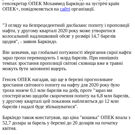
генсекретар ОПЕК Мохаммед Баркіндо на зустрічі країн
ОПЕК+, повідомляється на
сайті
організації.
"З огляду на безпрецедентний дисбаланс попиту і пропозиції
нафти, у другому кварталі 2020 року може утворитися
колосальний надлишковий обсяг у розмірі 14,7 барелів
щодня", - заявив Баркіндо.
Він зазначив, що глобальні потужності зберігання сирої нафти
зараз трохи перевищують 1 млрд барелів. При нинішніх
темпах зростання пропозиції світові сховища вже в травні
можуть бути заповнені вщерть.
Генсек ОПЕК нагадав, що ще в березні прогнозоване
зростання світового попиту на нафту для 2020 року було
трохи нижче 0,1 млн барелів на добу, проте "зараз ми
спостерігаємо щодоби скорочення попиту на 6,8 млн барелів,
у другому кварталі цей показник наблизиться до 12 млн
барелів і надалі буде збільшуватися".
Баркіндо також констатував, що ціна "кошика" ОПЕК впала з
52,7 долара за барель у березні до 20 доларів на початку
квітня.