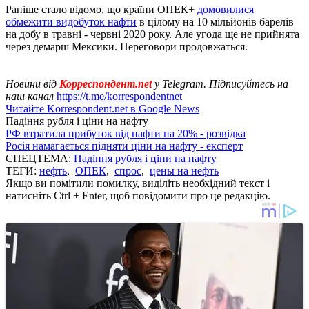
Раніше стало відомо, що країни ОПЕК+
домовилися
обмежити видобуток нафти
в цілому на 10 мільйонів барелів
на добу в травні - червні 2020 року. Але угода ще не прийнята
через демарш Мексики. Переговори продовжаться.
Новини від
Корреспондент.net
у Telegram. Підписуйтесь на
наш канал
https://t.me/korrespondentnet
Читайте Korrespondent.net в Google News
Падіння рубля і ціни на нафту
РФ втратила прибуток від нафти на 20% - розвідка
Росія намагається підняти ціни на нафту - експерт
СПЕЦТЕМА:
Падіння рубля і ціни на нафту
ТЕГИ:
нефть
,
ОПЕК
,
спрос
,
цены на нефть
Якщо ви помітили помилку, виділіть необхідний текст і
натисніть Ctrl + Enter, щоб повідомити про це редакцію.