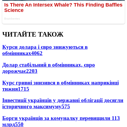
ЧИТАЙТЕ ТАКОЖ
Курси долара і євро знижуються в
обмінниках
4062
Долар стабільний в обмінниках, євро
дорожчає
2203
Курс гривні знизився в обмінниках наприкінці
тижня
1715
Інвестиції українців у державні облігації досягли
історичного максимуму
575
Борги українців за комуналку перевищили 113
млрд
550