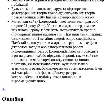
Власник веб-сторінки в розділі Я-Корреспондент є автор
публікації.
Будь-яке копіювання, передрук та відтворення
фотографічних творів та/або аудіовізуальних творів
правовласника Getty Images - суворо забороняється.
Матеріали сайту korrespondent.net призначені для осіб
старше 21 року (21+). Участь в азартних іграх може
викликати ігрову залежність. Дотримуйтесь правил
(принципів) відповідальної гри. При виявленні перших
ознак залежності негайно зверніться до спеціаліста.
Пам'ятайте, що участь в азартних іграх не може бути
джерелом доходів або альтернативою роботі.
Інформаційний ресурс korrespondent.net не проводить
ігри на реальні та/або віртуальні гроші, також сайт не
приймає ні в якій формі оплату ставок та інших
платежів, які пов’язані/можуть бути пов’язані з
азартними іграми, букмекерами чи тоталізаторами. Будь-
які матеріали на інформаційному ресурсі
korrespondent.net публікуються виключно в
інформаційних цілях.
X
Ошибка