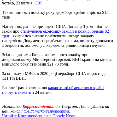
четвер, 23 квітня,
CBS
.
Таким чином, з початку року держборг країни виріс на $1,5
трлн.
Нагадаємо, раніше президент США Дональд Трамп підписав
закон про
стимулюючі економіку заходи в розмірі більше $2
трлн
, якими покликано пом'якшити шкоду, завдану
пандемією. Документ передбачає, зокрема, виплату допомоги
з безробіття, допомогу лікарням, сприяння низці галузей.
Згідно з даними Бюро економічного аналізу при
американському Міністерстві торгівлі, ВВП країни на кінець
минулого року становив $21,73 трлн.
За оцінками МВФ, в 2020 році держборг США виросте до
131,1% ВВП.
Раніше Трамп заявив, що
карантинні обмеження в країні
почнуть знімати
з 24 квітня.
Новини від
Корреспондент.net
в Telegram. Підписуйтесь на
наш канал
https://t.me/korrespondentnet
.
Читайте Korrespondent.net в Google News