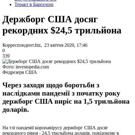
Теракт в Барселоні
Держборг США досяг
рекордних $24,5 трильйона
Корреспондент.biz, 23 квітня 2020, 17:46
0
339
Фото: investopedia.com
Федрезерв США
Через заходи щодо боротьби з
наслідками пандемії з початку року
держборг США виріс на 1,5 трильйона
доларів.
На тлі пандемії коронавірусу держборг США досяг
рекордного рівня - 24,5 трильйона доларів, повідомляє в