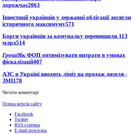
дорожчає
2063
Інвестиції українців у державні облігації досягли
історичного максимуму
571
Борги українців за комуналку перевищили 113
млрд
514
Гроші
Як ФОП оптимізувати витрати в умовах
фіскалізації
407
АЗС в Україні вводять ліміт на продаж дизеля -
ЗМІ
178
Читати коментарі
Повна версія сайту
Facebook
Twitter
RSS-стрічки
E-mail розсилка