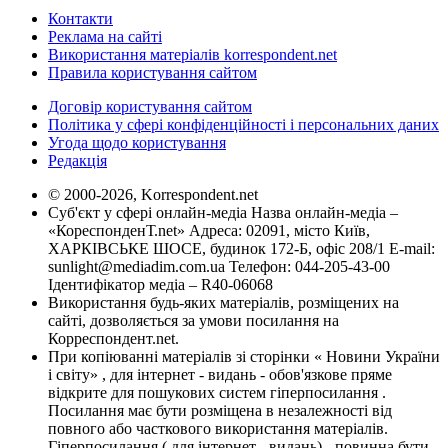
Контакти
Реклама на сайті
Використання матеріалів korrespondent.net
Правила користування сайтом
Договір користування сайтом
Політика у сфері конфіденційності і персональних даних
Угода щодо користування
Редакція
© 2000-2026, Korrespondent.net
Суб'єкт у сфері онлайн-медіа Назва онлайн-медіа –
«КореспонденТ.net» Адреса: 02091, місто Київ,
ХАРКІВСЬКЕ ШОСЕ, будинок 172-Б, офіс 208/1 E-mail:
sunlight@mediadim.com.ua
Телефон: 044-205-43-00
Ідентифікатор медіа – R40-06068
Використання будь-яких матеріалів, розміщених на
сайті, дозволяється за умови посилання на
Корреспондент.net.
При копіюванні матеріалів зі сторінки « Новини України
і світу» , для інтернет - видань - обов'язкове пряме
відкрите для пошукових систем гіперпосилання .
Посилання має бути розміщена в незалежності від
повного або часткового використання матеріалів.
Гіперпосилання ( для інтернет - видань) - повинна бути