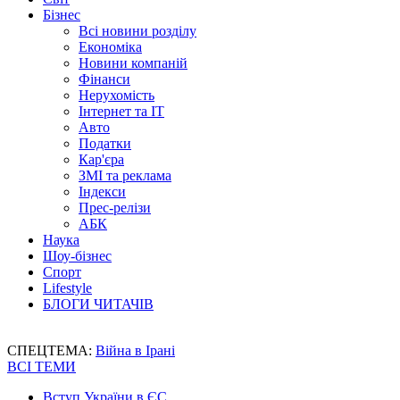
Бізнес
Всі новини розділу
Економіка
Новини компаній
Фінанси
Нерухомість
Інтернет та IT
Авто
Податки
Кар'єра
ЗМІ та реклама
Індекси
Прес-релізи
АБК
Наука
Шоу-бізнес
Спорт
Lifestyle
БЛОГИ ЧИТАЧІВ
СПЕЦТЕМА:
Війна в Ірані
ВСІ ТЕМИ
Вступ України в ЄС