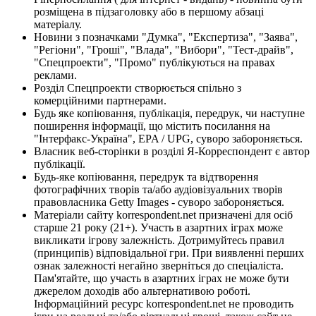
розміщена в підзаголовку або в першому абзаці
матеріалу.
Новини з позначками "Думка", "Експертиза", "Заява",
"Регіони", "Гроші", "Влада", "Вибори", "Тест-драйв",
"Спецпроекти", "Промо" публікуються на правах
реклами.
Розділ Спецпроекти створюється спільно з
комерційними партнерами.
Будь яке копіювання, публікація, передрук, чи наступне
поширення інформації, що містить посилання на
"Інтерфакс-Україна", EPA / UPG, суворо забороняється.
Власник веб-сторінки в розділі Я-Корреспондент є автор
публікації.
Будь-яке копіювання, передрук та відтворення
фотографічних творів та/або аудіовізуальних творів
правовласника Getty Images - суворо забороняється.
Матеріали сайту korrespondent.net призначені для осіб
старше 21 року (21+). Участь в азартних іграх може
викликати ігрову залежність. Дотримуйтесь правил
(принципів) відповідальної гри. При виявленні перших
ознак залежності негайно зверніться до спеціаліста.
Пам'ятайте, що участь в азартних іграх не може бути
джерелом доходів або альтернативою роботі.
Інформаційний ресурс korrespondent.net не проводить