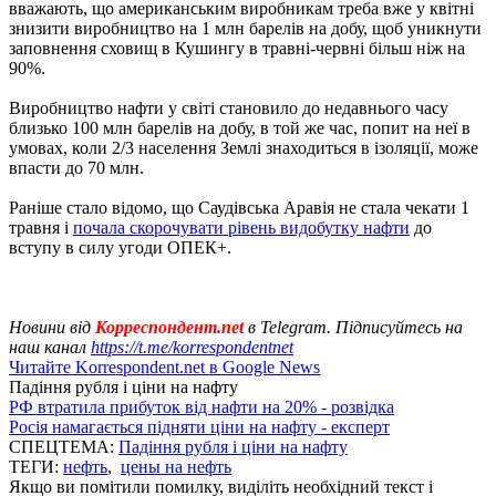
вважають, що американським виробникам треба вже у квітні
знизити виробництво на 1 млн барелів на добу, щоб уникнути
заповнення сховищ в Кушингу в травні-червні більш ніж на
90%.
Виробництво нафти у світі становило до недавнього часу
близько 100 млн барелів на добу, в той же час, попит на неї в
умовах, коли 2/3 населення Землі знаходиться в ізоляції, може
впасти до 70 млн.
Раніше стало відомо, що Саудівська Аравія не стала чекати 1
травня і
почала скорочувати рівень видобутку нафти
до
вступу в силу угоди ОПЕК+.
Новини від
Корреспондент.net
в Telegram. Підписуйтесь на
наш канал
https://t.me/korrespondentnet
Читайте Korrespondent.net в Google News
Падіння рубля і ціни на нафту
РФ втратила прибуток від нафти на 20% - розвідка
Росія намагається підняти ціни на нафту - експерт
СПЕЦТЕМА:
Падіння рубля і ціни на нафту
ТЕГИ:
нефть
,
цены на нефть
Якщо ви помітили помилку, виділіть необхідний текст і