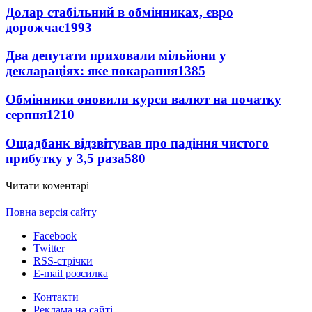
Долар стабільний в обмінниках, євро
дорожчає
1993
Два депутати приховали мільйони у
деклараціях: яке покарання
1385
Обмінники оновили курси валют на початку
серпня
1210
Ощадбанк відзвітував про падіння чистого
прибутку у 3,5 раза
580
Читати коментарі
Повна версія сайту
Facebook
Twitter
RSS-стрічки
E-mail розсилка
Контакти
Реклама на сайті