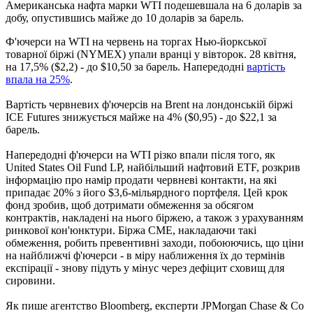
Американська нафта марки WTI подешевшала на 6 доларів за
добу, опустившись майже до 10 доларів за барель.
Ф'ючерси на WTI на червень на торгах Нью-йоркської
товарної біржі (NYMEX) упали вранці у вівторок. 28 квітня,
на 17,5% ($2,2) - до $10,50 за барель. Напередодні
вартість
впала на 25%
.
Вартість червневих ф'ючерсів на Brent на лондонській біржі
ICE Futures знижується майже на 4% ($0,95) - до $22,1 за
барель.
Напередодні ф'ючерси на WTI різко впали після того, як
United States Oil Fund LP, найбільший нафтовий ETF, розкрив
інформацію про намір продати червневі контакти, на які
припадає 20% з його $3,6-мільярдного портфеля. Цей крок
фонд зробив, щоб дотримати обмеження за обсягом
контрактів, накладені на нього біржею, а також з урахуванням
ринкової кон'юнктури. Біржа CME, накладаючи такі
обмеження, робить превентивні заходи, побоюючись, що ціни
на найближчі ф'ючерси - в міру наближення їх до термінів
експірації - знову підуть у мінус через дефіцит сховищ для
сировини.
Як пише агентство Bloomberg, експерти JPMorgan Chase & Co