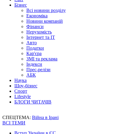
Бізнес
Всі новини розділу
Економіка
Новини компаній
Фінанси
Нерухомість
Інтернет та IT
Авто
Податки
Кар'єра
ЗМІ та реклама
Індекси
Прес-релізи
АБК
Наука
Шоу-бізнес
Спорт
Lifestyle
БЛОГИ ЧИТАЧІВ
СПЕЦТЕМА:
Війна в Ірані
ВСІ ТЕМИ
Вступ України в ЄС