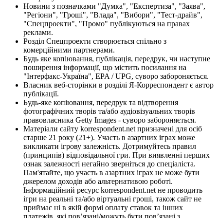
Новини з позначками "Думка", "Експертиза", "Заява",
"Регіони", "Гроші", "Влада", "Вибори", "Тест-драйв",
"Спецпроекти", "Промо" публікуються на правах
реклами.
Розділ Спецпроекти створюється спільно з
комерційними партнерами.
Будь яке копіювання, публікація, передрук, чи наступне
поширення інформації, що містить посилання на
"Інтерфакс-Україна", EPA / UPG, суворо забороняється.
Власник веб-сторінки в розділі Я-Корреспондент є автор
публікації.
Будь-яке копіювання, передрук та відтворення
фотографічних творів та/або аудіовізуальних творів
правовласника Getty Images - суворо забороняється.
Матеріали сайту korrespondent.net призначені для осіб
старше 21 року (21+). Участь в азартних іграх може
викликати ігрову залежність. Дотримуйтесь правил
(принципів) відповідальної гри. При виявленні перших
ознак залежності негайно зверніться до спеціаліста.
Пам'ятайте, що участь в азартних іграх не може бути
джерелом доходів або альтернативою роботі.
Інформаційний ресурс korrespondent.net не проводить
ігри на реальні та/або віртуальні гроші, також сайт не
приймає ні в якій формі оплату ставок та інших
платежів, які пов’язані/можуть бути пов’язані з