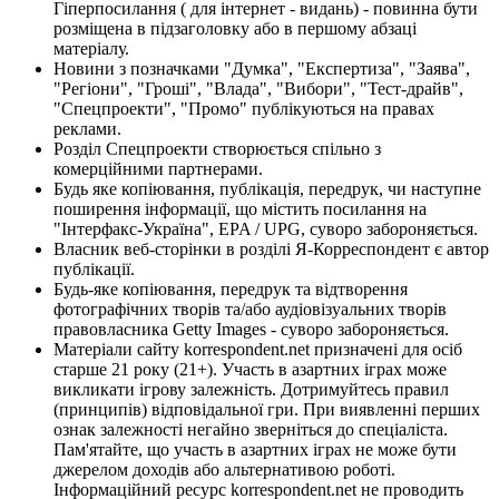
Гіперпосилання ( для інтернет - видань) - повинна бути
розміщена в підзаголовку або в першому абзаці
матеріалу.
Новини з позначками "Думка", "Експертиза", "Заява",
"Регіони", "Гроші", "Влада", "Вибори", "Тест-драйв",
"Спецпроекти", "Промо" публікуються на правах
реклами.
Розділ Спецпроекти створюється спільно з
комерційними партнерами.
Будь яке копіювання, публікація, передрук, чи наступне
поширення інформації, що містить посилання на
"Інтерфакс-Україна", EPA / UPG, суворо забороняється.
Власник веб-сторінки в розділі Я-Корреспондент є автор
публікації.
Будь-яке копіювання, передрук та відтворення
фотографічних творів та/або аудіовізуальних творів
правовласника Getty Images - суворо забороняється.
Матеріали сайту korrespondent.net призначені для осіб
старше 21 року (21+). Участь в азартних іграх може
викликати ігрову залежність. Дотримуйтесь правил
(принципів) відповідальної гри. При виявленні перших
ознак залежності негайно зверніться до спеціаліста.
Пам'ятайте, що участь в азартних іграх не може бути
джерелом доходів або альтернативою роботі.
Інформаційний ресурс korrespondent.net не проводить