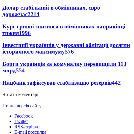
Долар стабільний в обмінниках, євро
дорожчає
2214
Курс гривні знизився в обмінниках наприкінці
тижня
1996
Інвестиції українців у державні облігації досягли
історичного максимуму
576
Борги українців за комуналку перевищили 113
млрд
554
Нацбанк зафіксував стабілізацію резервів
442
Читати коментарі
Повна версія сайту
Facebook
Twitter
RSS-стрічки
E-mail розсилка