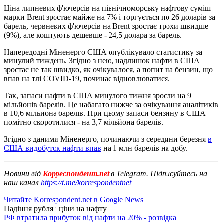
Ціна липневих ф'ючерсів на північноморську нафтову суміш
марки Brent зростає майже на 7% і торгується по 26 доларів за
барель, червневих ф'ючерсів на Brent зростає трохи швидше
(9%), але коштують дешевше - 24,5 долара за барель.
Напередодні Міненерго США опублікувало статистику за
минулий тиждень. Згідно з нею, надлишок нафти в США
зростає не так швидко, як очікувалося, а попит на бензин, що
впав на тлі COVID-19, починає відновлюватися.
Так, запаси нафти в США минулого тижня зросли на 9
мільйонів барелів. Це набагато нижче за очікування аналітиків
в 10,6 мільйона барелів. При цьому запаси бензину в США
помітно скоротилися - на 3,7 мільйона барелів.
Згідно з даними Міненерго, починаючи з середини березня
в
США видобуток нафти впав
на 1 млн барелів на добу.
Новини від
Корреспондент.net
в Telegram. Підписуйтесь на
наш канал
https://t.me/korrespondentnet
Читайте Korrespondent.net в Google News
Падіння рубля і ціни на нафту
РФ втратила прибуток від нафти на 20% - розвідка