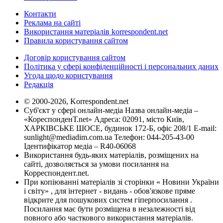
Контакти
Реклама на сайті
Використання матеріалів korrespondent.net
Правила користування сайтом
Договір користування сайтом
Політика у сфері конфіденційності і персональних даних
Угода щодо користування
Редакція
© 2000-2026, Korrespondent.net
Суб'єкт у сфері онлайн-медіа Назва онлайн-медіа –
«КореспонденТ.net» Адреса: 02091, місто Київ,
ХАРКІВСЬКЕ ШОСЕ, будинок 172-Б, офіс 208/1 E-mail:
sunlight@mediadim.com.ua
Телефон: 044-205-43-00
Ідентифікатор медіа – R40-06068
Використання будь-яких матеріалів, розміщених на
сайті, дозволяється за умови посилання на
Корреспондент.net.
При копіюванні матеріалів зі сторінки « Новини України
і світу» , для інтернет - видань - обов'язкове пряме
відкрите для пошукових систем гіперпосилання .
Посилання має бути розміщена в незалежності від
повного або часткового використання матеріалів.