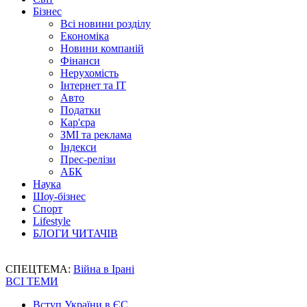
Бізнес
Всі новини розділу
Економіка
Новини компаній
Фінанси
Нерухомість
Інтернет та IT
Авто
Податки
Кар'єра
ЗМІ та реклама
Індекси
Прес-релізи
АБК
Наука
Шоу-бізнес
Спорт
Lifestyle
БЛОГИ ЧИТАЧІВ
СПЕЦТЕМА:
Війна в Ірані
ВСІ ТЕМИ
Вступ України в ЄС