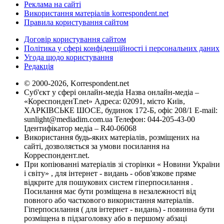
Реклама на сайті
Використання матеріалів korrespondent.net
Правила користування сайтом
Договір користування сайтом
Політика у сфері конфіденційності і персональних даних
Угода щодо користування
Редакція
© 2000-2026, Korrespondent.net
Суб'єкт у сфері онлайн-медіа Назва онлайн-медіа –
«КореспонденТ.net» Адреса: 02091, місто Київ,
ХАРКІВСЬКЕ ШОСЕ, будинок 172-Б, офіс 208/1 E-mail:
sunlight@mediadim.com.ua
Телефон: 044-205-43-00
Ідентифікатор медіа – R40-06068
Використання будь-яких матеріалів, розміщених на
сайті, дозволяється за умови посилання на
Корреспондент.net.
При копіюванні матеріалів зі сторінки « Новини України
і світу» , для інтернет - видань - обов'язкове пряме
відкрите для пошукових систем гіперпосилання .
Посилання має бути розміщена в незалежності від
повного або часткового використання матеріалів.
Гіперпосилання ( для інтернет - видань) - повинна бути
розміщена в підзаголовку або в першому абзаці