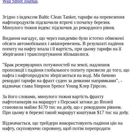
Wall Street Journal
.
Згідно з індексом Baltic Clean Tanker, тарифи на перевезення
нафтопродуктів підскочили втричі з початку березня.
Минулого тижня індекс підскочив до рекордного рівня.
Видання нагадує, що через пандемію були істотно обмежені
обсяги автомобільних і авіаперевезень. В результаті падіння
попиту на нафту впала і її вартість, при цьому тарифи на її
зберігання і транспортування збільшилися.
"Брак резервуарних потужностей на землі, надлишок
пропозиції і падіння глобального попиту призвели до того, що
нафта і нафтопродукти зберігаються на воді. Ми бачимо
рекордні тарифи на фрахт суден за деякими напрямками", -
відзначає глава Simpson Spence Young Клер Грірсон.
За його словами, минулого тижня вартість фрахту
нафтотанкерів на маршрут з Перської затоки до Японії
становила майже $170 тис на добу, що є рекордним рівнем.
При цьому в березні такий маршрут коштував $17 тис на добу.
Відзначається, що трейдери використовують падіння цін на
нафту, скуповуючи сировину, щоб потім перепродати