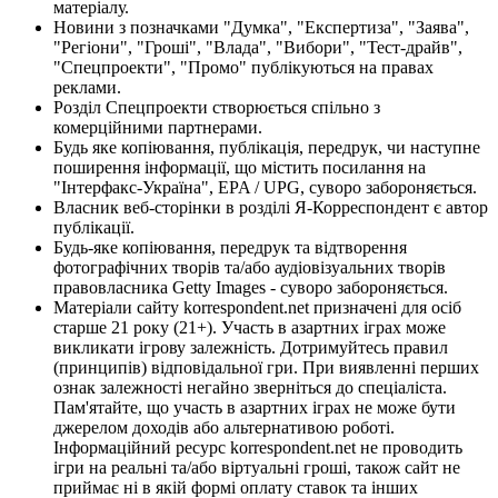
матеріалу.
Новини з позначками "Думка", "Експертиза", "Заява",
"Регіони", "Гроші", "Влада", "Вибори", "Тест-драйв",
"Спецпроекти", "Промо" публікуються на правах
реклами.
Розділ Спецпроекти створюється спільно з
комерційними партнерами.
Будь яке копіювання, публікація, передрук, чи наступне
поширення інформації, що містить посилання на
"Інтерфакс-Україна", EPA / UPG, суворо забороняється.
Власник веб-сторінки в розділі Я-Корреспондент є автор
публікації.
Будь-яке копіювання, передрук та відтворення
фотографічних творів та/або аудіовізуальних творів
правовласника Getty Images - суворо забороняється.
Матеріали сайту korrespondent.net призначені для осіб
старше 21 року (21+). Участь в азартних іграх може
викликати ігрову залежність. Дотримуйтесь правил
(принципів) відповідальної гри. При виявленні перших
ознак залежності негайно зверніться до спеціаліста.
Пам'ятайте, що участь в азартних іграх не може бути
джерелом доходів або альтернативою роботі.
Інформаційний ресурс korrespondent.net не проводить
ігри на реальні та/або віртуальні гроші, також сайт не
приймає ні в якій формі оплату ставок та інших