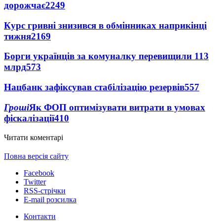
дорожчає
2249
Курс гривні знизився в обмінниках наприкінці
тижня
2169
Борги українців за комуналку перевищили 113
млрд
573
Нацбанк зафіксував стабілізацію резервів
557
Гроші
Як ФОП оптимізувати витрати в умовах
фіскалізації
410
Читати коментарі
Повна версія сайту
Facebook
Twitter
RSS-стрічки
E-mail розсилка
Контакти