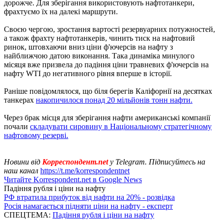
дорожче. Для зберігання використовують нафтотанкери,
фрахтуємо їх на далекі маршрути.
Своєю чергою, зростання вартості резервуарних потужностей,
а також фрахту нафтотанкерів, чинить тиск на нафтовий
ринок, штовхаючи вниз ціни ф'ючерсів на нафту з
найближчою датою виконання. Така динаміка минулого
місяця вже призвела до падіння ціни травневих ф'ючерсів на
нафту WTI до негативного рівня вперше в історії.
Раніше повідомлялося, що біля берегів Каліфорнії на десятках
танкерах
накопичилося понад 20 мільйонів тонн нафти.
Через брак місця для зберігання нафти американські компанії
почали
складувати сировину в Національному стратегічному
нафтовому резерві.
Новини від
Корреспондент.net
у Telegram. Підписуйтесь на
наш канал
https://t.me/korrespondentnet
Читайте Korrespondent.net в Google News
Падіння рубля і ціни на нафту
РФ втратила прибуток від нафти на 20% - розвідка
Росія намагається підняти ціни на нафту - експерт
СПЕЦТЕМА:
Падіння рубля і ціни на нафту