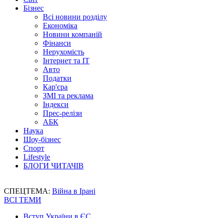
Бізнес
Всі новини розділу
Економіка
Новини компаній
Фінанси
Нерухомість
Інтернет та IT
Авто
Податки
Кар'єра
ЗМІ та реклама
Індекси
Прес-релізи
АБК
Наука
Шоу-бізнес
Спорт
Lifestyle
БЛОГИ ЧИТАЧІВ
СПЕЦТЕМА:
Війна в Ірані
ВСІ ТЕМИ
Вступ України в ЄС