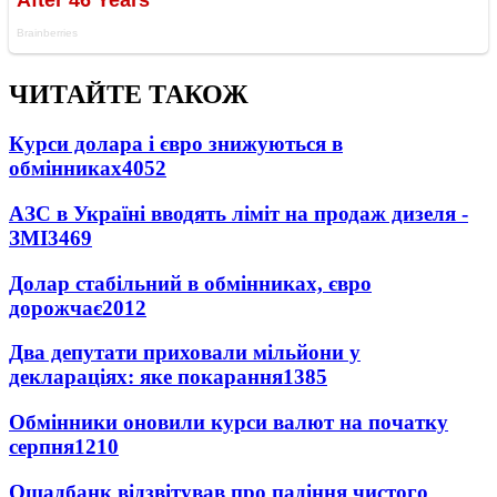
ЧИТАЙТЕ ТАКОЖ
Курси долара і євро знижуються в
обмінниках
4052
АЗС в Україні вводять ліміт на продаж дизеля -
ЗМІ
3469
Долар стабільний в обмінниках, євро
дорожчає
2012
Два депутати приховали мільйони у
деклараціях: яке покарання
1385
Обмінники оновили курси валют на початку
серпня
1210
Ощадбанк відзвітував про падіння чистого