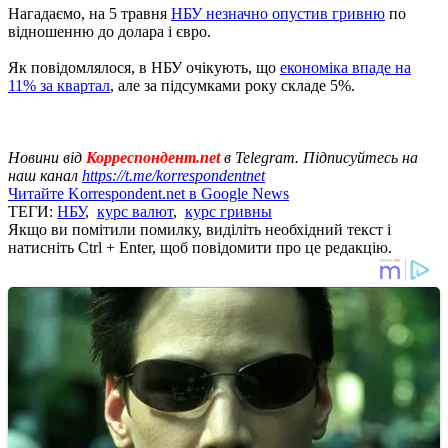
Нагадаємо, на 5 травня
НБУ незначно опустив гривню
по
відношенню до долара і євро.
Як повідомлялося, в НБУ очікують, що
економіка впаде на
11% за квартал
, але за підсумками року складе 5%.
Новини від
Корреспондент.net
в Telegram. Підписуйтесь на
наш канал
https://t.me/korrespondentnet
Читайте Korrespondent.net в Google News
ТЕГИ:
НБУ
,
курс валют
,
курс гривны
Якщо ви помітили помилку, виділіть необхідний текст і
натисніть Ctrl + Enter, щоб повідомити про це редакцію.