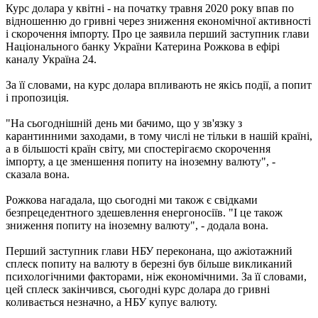
Курс долара у квітні - на початку травня 2020 року впав по
відношенню до гривні через зниження економічної активності
і скорочення імпорту. Про це заявила перший заступник глави
Національного банку України Катерина Рожкова в ефірі
каналу Україна 24.
За її словами, на курс долара впливають не якісь події, а попит
і пропозиція.
"На сьогоднішній день ми бачимо, що у зв'язку з
карантинними заходами, в тому числі не тільки в нашій країні,
а в більшості країн світу, ми спостерігаємо скорочення
імпорту, а це зменшення попиту на іноземну валюту", -
сказала вона.
Рожкова нагадала, що сьогодні ми також є свідками
безпрецедентного здешевлення енергоносіїв. "І це також
зниження попиту на іноземну валюту", - додала вона.
Перший заступник глави НБУ переконана, що ажіотажний
сплеск попиту на валюту в березні був більше викликаний
психологічними факторами, ніж економічними. За її словами,
цей сплеск закінчився, сьогодні курс долара до гривні
коливається незначно, а НБУ купує валюту.