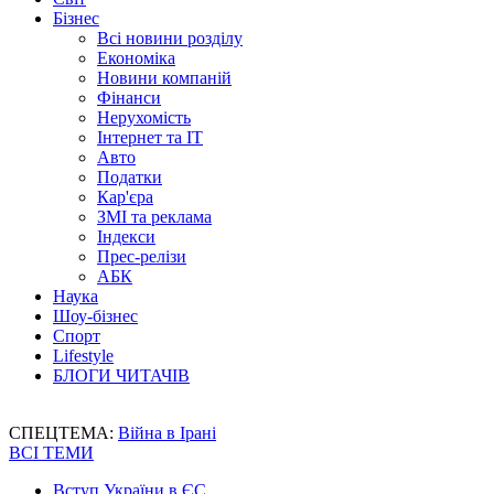
Бізнес
Всі новини розділу
Економіка
Новини компаній
Фінанси
Нерухомість
Інтернет та IT
Авто
Податки
Кар'єра
ЗМІ та реклама
Індекси
Прес-релізи
АБК
Наука
Шоу-бізнес
Спорт
Lifestyle
БЛОГИ ЧИТАЧІВ
СПЕЦТЕМА:
Війна в Ірані
ВСІ ТЕМИ
Вступ України в ЄС