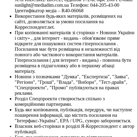
sunlight@mediadim.com.ua
Телефон: 044-205-43-00
Ідентифікатор медіа – R40-06068
Використання будь-яких матеріалів, розміщених на
сайті, дозволяється за умови посилання на
Корреспондент.net.
При копіюванні матеріалів зі сторінки « Новини України
і світу» , для інтернет - видань - обов'язкове пряме
відкрите для пошукових систем гіперпосилання .
Посилання має бути розміщена в незалежності від
повного або часткового використання матеріалів.
Гіперпосилання ( для інтернет - видань) - повинна бути
розміщена в підзаголовку або в першому абзаці
матеріалу.
Новини з позначками "Думка", "Експертиза", "Заява",
"Регіони", "Гроші", "Влада", "Вибори", "Тест-драйв",
"Спецпроекти", "Промо" публікуються на правах
реклами.
Розділ Спецпроекти створюється спільно з
комерційними партнерами.
Будь яке копіювання, публікація, передрук, чи наступне
поширення інформації, що містить посилання на
"Інтерфакс-Україна", EPA / UPG, суворо забороняється.
Власник веб-сторінки в розділі Я-Корреспондент є автор
публікації.