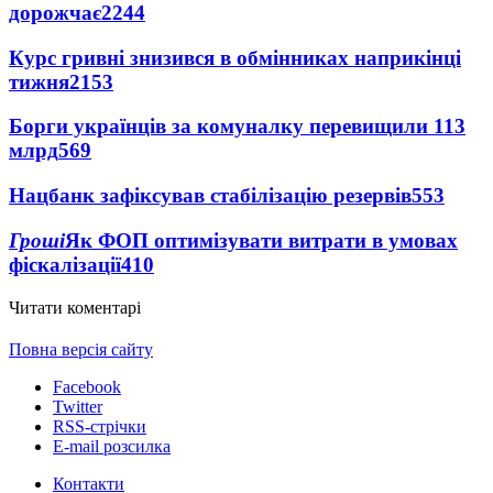
дорожчає
2244
Курс гривні знизився в обмінниках наприкінці
тижня
2153
Борги українців за комуналку перевищили 113
млрд
569
Нацбанк зафіксував стабілізацію резервів
553
Гроші
Як ФОП оптимізувати витрати в умовах
фіскалізації
410
Читати коментарі
Повна версія сайту
Facebook
Twitter
RSS-стрічки
E-mail розсилка
Контакти