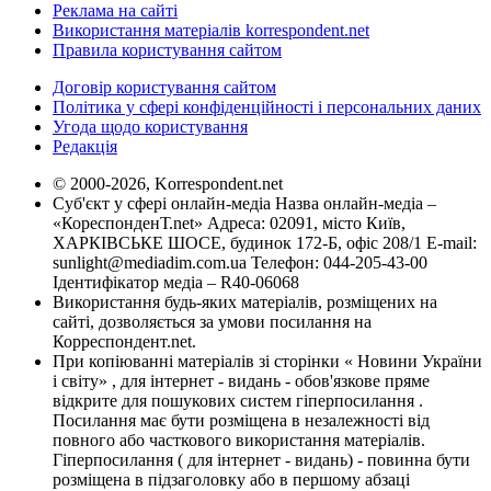
Реклама на сайті
Використання матеріалів korrespondent.net
Правила користування сайтом
Договір користування сайтом
Політика у сфері конфіденційності і персональних даних
Угода щодо користування
Редакція
© 2000-2026, Korrespondent.net
Суб'єкт у сфері онлайн-медіа Назва онлайн-медіа –
«КореспонденТ.net» Адреса: 02091, місто Київ,
ХАРКІВСЬКЕ ШОСЕ, будинок 172-Б, офіс 208/1 E-mail:
sunlight@mediadim.com.ua
Телефон: 044-205-43-00
Ідентифікатор медіа – R40-06068
Використання будь-яких матеріалів, розміщених на
сайті, дозволяється за умови посилання на
Корреспондент.net.
При копіюванні матеріалів зі сторінки « Новини України
і світу» , для інтернет - видань - обов'язкове пряме
відкрите для пошукових систем гіперпосилання .
Посилання має бути розміщена в незалежності від
повного або часткового використання матеріалів.
Гіперпосилання ( для інтернет - видань) - повинна бути
розміщена в підзаголовку або в першому абзаці