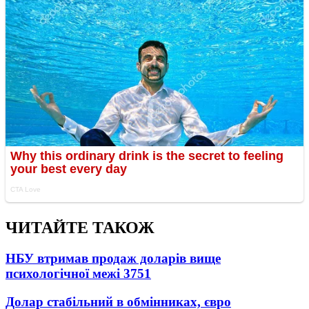
ЧИТАЙТЕ ТАКОЖ
НБУ втримав продаж доларів вище
психологічної межі
3751
Долар стабільний в обмінниках, євро