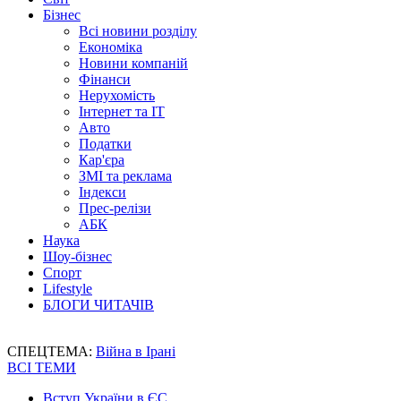
Бізнес
Всі новини розділу
Економіка
Новини компаній
Фінанси
Нерухомість
Інтернет та IT
Авто
Податки
Кар'єра
ЗМІ та реклама
Індекси
Прес-релізи
АБК
Наука
Шоу-бізнес
Спорт
Lifestyle
БЛОГИ ЧИТАЧІВ
СПЕЦТЕМА:
Війна в Ірані
ВСІ ТЕМИ
Вступ України в ЄС