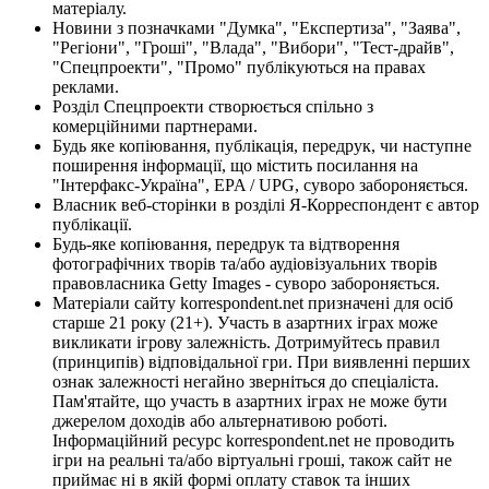
матеріалу.
Новини з позначками "Думка", "Експертиза", "Заява",
"Регіони", "Гроші", "Влада", "Вибори", "Тест-драйв",
"Спецпроекти", "Промо" публікуються на правах
реклами.
Розділ Спецпроекти створюється спільно з
комерційними партнерами.
Будь яке копіювання, публікація, передрук, чи наступне
поширення інформації, що містить посилання на
"Інтерфакс-Україна", EPA / UPG, суворо забороняється.
Власник веб-сторінки в розділі Я-Корреспондент є автор
публікації.
Будь-яке копіювання, передрук та відтворення
фотографічних творів та/або аудіовізуальних творів
правовласника Getty Images - суворо забороняється.
Матеріали сайту korrespondent.net призначені для осіб
старше 21 року (21+). Участь в азартних іграх може
викликати ігрову залежність. Дотримуйтесь правил
(принципів) відповідальної гри. При виявленні перших
ознак залежності негайно зверніться до спеціаліста.
Пам'ятайте, що участь в азартних іграх не може бути
джерелом доходів або альтернативою роботі.
Інформаційний ресурс korrespondent.net не проводить
ігри на реальні та/або віртуальні гроші, також сайт не
приймає ні в якій формі оплату ставок та інших