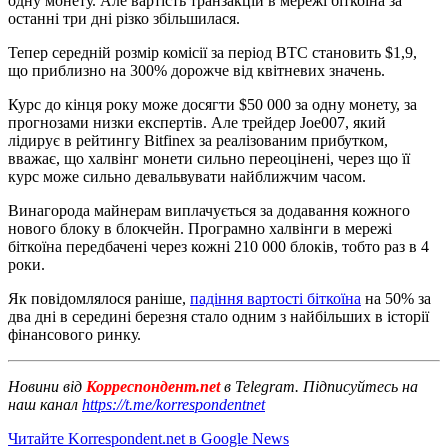
одну монету. Але вартість транзакцій в мережі біткоїна за
останні три дні різко збільшилася.
Тепер середній розмір комісії за період BTC становить $1,9,
що приблизно на 300% дорожче від квітневих значень.
Курс до кінця року може досягти $50 000 за одну монету, за
прогнозами низки експертів. Але трейдер Joe007, який
лідирує в рейтингу Bitfinex за реалізованим прибутком,
вважає, що халвінг монети сильно переоцінені, через що її
курс може сильно девальвувати найближчим часом.
Винагорода майнерам виплачується за додавання кожного
нового блоку в блокчейн. Програмно халвінги в мережі
біткоїна передбачені через кожні 210 000 блоків, тобто раз в 4
роки.
Як повідомлялося раніше,
падіння вартості біткоїна
на 50% за
два дні в середині березня стало одним з найбільших в історії
фінансового ринку.
Новини від
Корреспондент.net
в Telegram. Підписуйтесь на
наш канал
https://t.me/korrespondentnet
Читайте Korrespondent.net в Google News