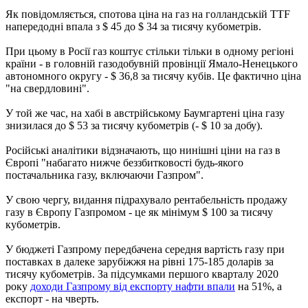
Як повідомляється, спотова ціна на газ на голландській TTF
напередодні впала з $ 45 до $ 34 за тисячу кубометрів.
При цьому в Росії газ коштує стільки тільки в одному регіоні
країни - в головній газодобувній провінції Ямало-Ненецького
автономного округу - $ 36,8 за тисячу кубів. Це фактично ціна
"на свердловині".
У той же час, на хабі в австрійському Баумгартені ціна газу
знизилася до $ 53 за тисячу кубометрів (- $ 10 за добу).
Російські аналітики відзначають, що нинішні ціни на газ в
Європі "набагато нижче беззбитковості будь-якого
постачальника газу, включаючи Газпром".
У свою чергу, видання підрахувало рентабельність продажу
газу в Європу Газпромом - це як мінімум $ 100 за тисячу
кубометрів.
У бюджеті Газпрому передбачена середня вартість газу при
поставках в далеке зарубіжжя на рівні 175-185 доларів за
тисячу кубометрів. За підсумками першого кварталу 2020
року
доходи Газпрому від експорту нафти впали
на 51%, а
експорт - на чверть.