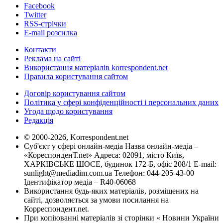
Facebook
Twitter
RSS-стрічки
E-mail розсилка
Контакти
Реклама на сайті
Використання матеріалів korrespondent.net
Правила користування сайтом
Договір користування сайтом
Політика у сфері конфіденційності і персональних даних
Угода щодо користування
Редакція
© 2000-2026, Korrespondent.net
Суб'єкт у сфері онлайн-медіа Назва онлайн-медіа –
«КореспонденТ.net» Адреса: 02091, місто Київ,
ХАРКІВСЬКЕ ШОСЕ, будинок 172-Б, офіс 208/1 E-mail:
sunlight@mediadim.com.ua
Телефон: 044-205-43-00
Ідентифікатор медіа – R40-06068
Використання будь-яких матеріалів, розміщених на
сайті, дозволяється за умови посилання на
Корреспондент.net.
При копіюванні матеріалів зі сторінки « Новини України