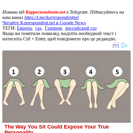
Новини від
Корреспондент.net
в Telegram. Підписуйтесь на
наш канал
https://t.me/korrespondentnet
Читайте Korrespondent.net в Google News
ТЕГИ:
Европа
,
газ
,
Газпром
,
российский газ
Якщо ви помітили помилку, виділіть необхідний текст і
натисніть Ctrl + Enter, щоб повідомити про це редакцію.