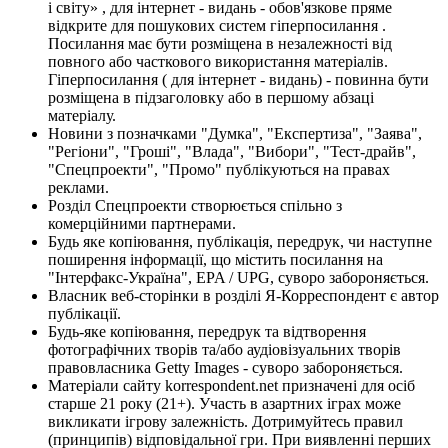
і світу» , для інтернет - видань - обов'язкове пряме
відкрите для пошукових систем гіперпосилання .
Посилання має бути розміщена в незалежності від
повного або часткового використання матеріалів.
Гіперпосилання ( для інтернет - видань) - повинна бути
розміщена в підзаголовку або в першому абзаці
матеріалу.
Новини з позначками "Думка", "Експертиза", "Заява",
"Регіони", "Гроші", "Влада", "Вибори", "Тест-драйв",
"Спецпроекти", "Промо" публікуються на правах
реклами.
Розділ Спецпроекти створюється спільно з
комерційними партнерами.
Будь яке копіювання, публікація, передрук, чи наступне
поширення інформації, що містить посилання на
"Інтерфакс-Україна", EPA / UPG, суворо забороняється.
Власник веб-сторінки в розділі Я-Корреспондент є автор
публікації.
Будь-яке копіювання, передрук та відтворення
фотографічних творів та/або аудіовізуальних творів
правовласника Getty Images - суворо забороняється.
Матеріали сайту korrespondent.net призначені для осіб
старше 21 року (21+). Участь в азартних іграх може
викликати ігрову залежність. Дотримуйтесь правил
(принципів) відповідальної гри. При виявленні перших