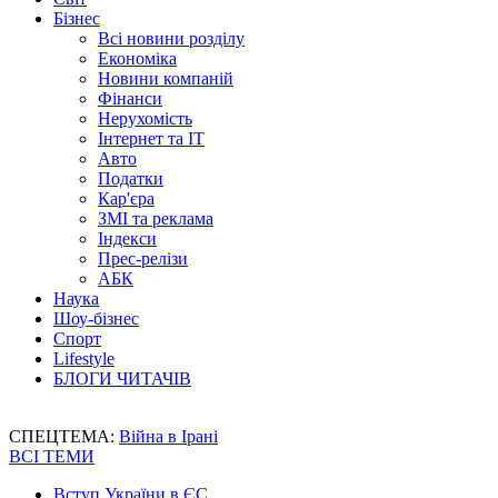
Бізнес
Всі новини розділу
Економіка
Новини компаній
Фінанси
Нерухомість
Інтернет та IT
Авто
Податки
Кар'єра
ЗМІ та реклама
Індекси
Прес-релізи
АБК
Наука
Шоу-бізнес
Спорт
Lifestyle
БЛОГИ ЧИТАЧІВ
СПЕЦТЕМА:
Війна в Ірані
ВСІ ТЕМИ
Вступ України в ЄС