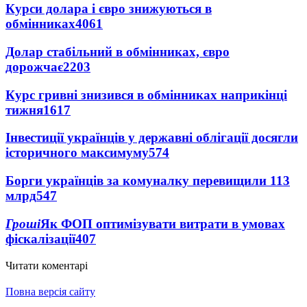
Курси долара і євро знижуються в
обмінниках
4061
Долар стабільний в обмінниках, євро
дорожчає
2203
Курс гривні знизився в обмінниках наприкінці
тижня
1617
Інвестиції українців у державні облігації досягли
історичного максимуму
574
Борги українців за комуналку перевищили 113
млрд
547
Гроші
Як ФОП оптимізувати витрати в умовах
фіскалізації
407
Читати коментарі
Повна версія сайту