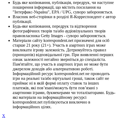
Будь яке копіювання, публікація, передрук, чи наступне
поширення інформації, що містить посилання на
"Інтерфакс-Україна", EPA / UPG, суворо забороняється.
Власник веб-сторінки в розділі Я-Корреспондент є автор
публікації.
Будь-яке копіювання, передрук та відтворення
фотографічних творів та/або аудіовізуальних творів
правовласника Getty Images - суворо забороняється.
Матеріали сайту korrespondent.net призначені для осіб
старше 21 року (21+). Участь в азартних іграх може
викликати ігрову залежність. Дотримуйтесь правил
(принципів) відповідальної гри. При виявленні перших
ознак залежності негайно зверніться до спеціаліста.
Пам'ятайте, що участь в азартних іграх не може бути
джерелом доходів або альтернативою роботі.
Інформаційний ресурс korrespondent.net не проводить
ігри на реальні та/або віртуальні гроші, також сайт не
приймає ні в якій формі оплату ставок та інших
платежів, які пов’язані/можуть бути пов’язані з
азартними іграми, букмекерами чи тоталізаторами. Будь-
які матеріали на інформаційному ресурсі
korrespondent.net публікуються виключно в
інформаційних цілях.
X