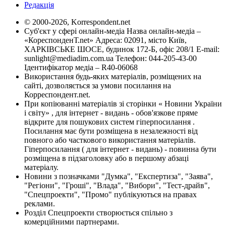
Редакція
© 2000-2026, Korrespondent.net
Суб'єкт у сфері онлайн-медіа Назва онлайн-медіа –
«КореспонденТ.net» Адреса: 02091, місто Київ,
ХАРКІВСЬКЕ ШОСЕ, будинок 172-Б, офіс 208/1 E-mail:
sunlight@mediadim.com.ua
Телефон: 044-205-43-00
Ідентифікатор медіа – R40-06068
Використання будь-яких матеріалів, розміщених на
сайті, дозволяється за умови посилання на
Корреспондент.net.
При копіюванні матеріалів зі сторінки « Новини України
і світу» , для інтернет - видань - обов'язкове пряме
відкрите для пошукових систем гіперпосилання .
Посилання має бути розміщена в незалежності від
повного або часткового використання матеріалів.
Гіперпосилання ( для інтернет - видань) - повинна бути
розміщена в підзаголовку або в першому абзаці
матеріалу.
Новини з позначками "Думка", "Експертиза", "Заява",
"Регіони", "Гроші", "Влада", "Вибори", "Тест-драйв",
"Спецпроекти", "Промо" публікуються на правах
реклами.
Розділ Спецпроекти створюється спільно з
комерційними партнерами.