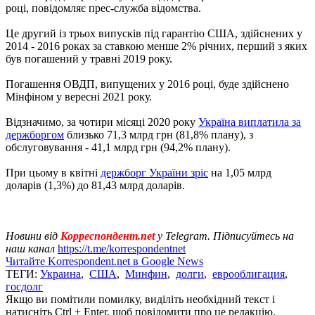
році, повідомляє прес-служба відомства.
Це другий із трьох випусків під гарантію США, здійснених у
2014 - 2016 роках за ставкою менше 2% річних, перший з яких
був погашений у травні 2019 року.
Погашення ОВДП, випущених у 2016 році, буде здійснено
Мінфіном у вересні 2021 року.
Відзначимо, за чотири місяці 2020 року
Україна виплатила за
держборгом
близько 71,3 млрд грн (81,8% плану), з
обслуговування - 41,1 млрд грн (94,2% плану).
При цьому в квітні
держборг України зріс
на 1,05 млрд
доларів (1,3%) до 81,43 млрд доларів.
Новини від
Корреспондент.net
у Telegram. Підписуйтесь на
наш канал
https://t.me/korrespondentnet
Читайте Korrespondent.net в Google News
ТЕГИ:
Украина
,
США
,
Минфин
,
долги
,
еврооблигация
,
госдолг
Якщо ви помітили помилку, виділіть необхідний текст і
натисніть Ctrl + Enter, щоб повідомити про це редакцію.