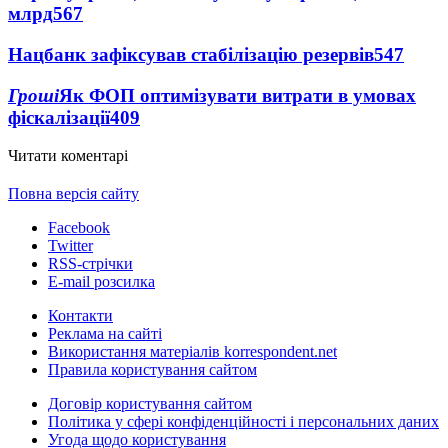
млрд
567
Нацбанк зафіксував стабілізацію резервів
547
Гроші
Як ФОП оптимізувати витрати в умовах
фіскалізації
409
Читати коментарі
Повна версія сайту
Facebook
Twitter
RSS-стрічки
E-mail розсилка
Контакти
Реклама на сайті
Використання матеріалів korrespondent.net
Правила користування сайтом
Договір користування сайтом
Політика у сфері конфіденційності і персональних даних
Угода щодо користування