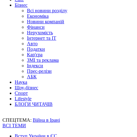
Бізнес
Всі новини розділу
Економіка
Новини компаній
Фінанси
Нерухомість
Інтернет та IT
Авто
Податки
Кар'єра
ЗМІ та реклама
Індекси
Прес-релізи
АБК
Наука
Шоу-бізнес
Спорт
Lifestyle
БЛОГИ ЧИТАЧІВ
СПЕЦТЕМА:
Війна в Ірані
ВСІ ТЕМИ
Вступ України в ЄС