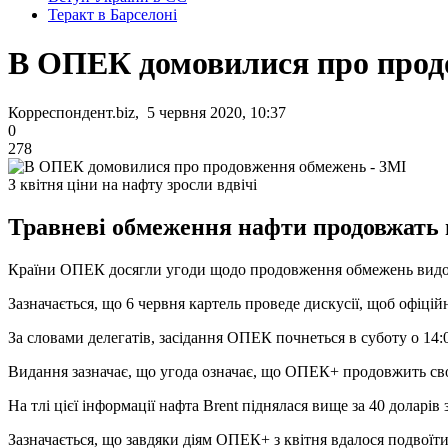
Теракт в Барселоні
В ОПЕК домовилися про прод
Корреспондент.biz, 5 червня 2020, 10:37
0
278
З квітня ціни на нафту зросли вдвічі
Травневі обмеження нафти продовжать ще
Країни ОПЕК досягли угоди щодо продовження обмежень видо
Зазначається, що 6 червня картель проведе дискусії, щоб офіцій
За словами делегатів, засідання ОПЕК почнеться в суботу о 14:
Видання зазначає, що угода означає, що ОПЕК+ продовжить сво
На тлі цієї інформації нафта Brent піднялася вище за 40 доларів 
Зазначається, що завдяки діям ОПЕК+ з квітня вдалося подвоїти