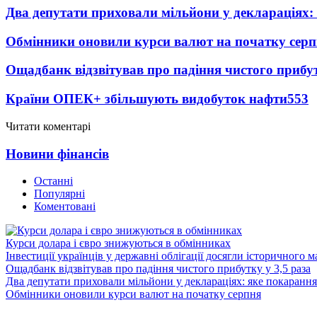
Два депутати приховали мільйони у деклараціях:
Обмінники оновили курси валют на початку сер
Ощадбанк відзвітував про падіння чистого прибут
Країни ОПЕК+ збільшують видобуток нафти
553
Читати коментарі
Новини фінансів
Останні
Популярні
Коментовані
Курси долара і євро знижуються в обмінниках
Інвестиції українців у державні облігації досягли історичного
Ощадбанк відзвітував про падіння чистого прибутку у 3,5 раза
Два депутати приховали мільйони у деклараціях: яке покарання
Обмінники оновили курси валют на початку серпня