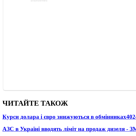
ЧИТАЙТЕ ТАКОЖ
Курси долара і євро знижуються в обмінниках
402
АЗС в Україні вводять ліміт на продаж дизеля - З