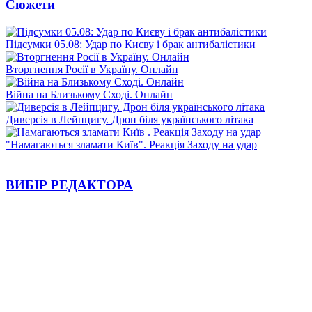
Сюжети
Підсумки 05.08: Удар по Києву і брак антибалістики
Вторгнення Росії в Україну. Онлайн
Війна на Близькому Сході. Онлайн
Диверсія в Лейпцигу. Дрон біля українського літака
"Намагаються зламати Київ". Реакція Заходу на удар
ВИБІР РЕДАКТОРА