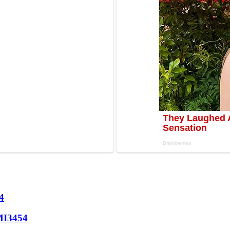
4
МІ
3454