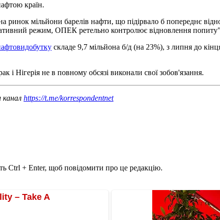
нафтою країн.
а ринок мільйони барелів нафти, що підірвало б попереднє відно
ативний режим, ОПЕК ретельно контролює відновлення попиту",
нафтовидобутку
складе 9,7 мільйона б/д (на 23%), з липня до кінця
Ірак і Нігерія не в повному обсязі виконали свої зобов'язання.
ш канал
https://t.me/korrespondentnet
ь Ctrl + Enter, щоб повідомити про це редакцію.