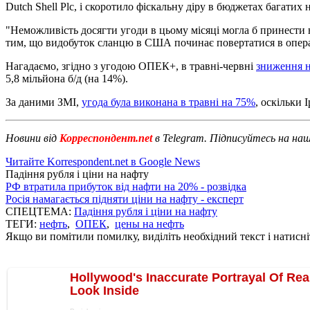
Dutch Shell Plc, і скоротило фіскальну діру в бюджетах багатих 
"Неможливість досягти угоди в цьому місяці могла б принести н
тим, що видобуток сланцю в США починає повертатися в опер
Нагадаємо, згідно з угодою ОПЕК+, в травні-червні
зниження 
5,8 мільйона б/д (на 14%).
За даними ЗМІ,
угода була виконана в травні на 75%
, оскільки 
Новини від
Корреспондент.net
в Telegram. Підписуйтесь на на
Читайте Korrespondent.net в Google News
Падіння рубля і ціни на нафту
РФ втратила прибуток від нафти на 20% - розвідка
Росія намагається підняти ціни на нафту - експерт
СПЕЦТЕМА:
Падіння рубля і ціни на нафту
ТЕГИ:
нефть
,
ОПЕК
,
цены на нефть
Якщо ви помітили помилку, виділіть необхідний текст і натисніт