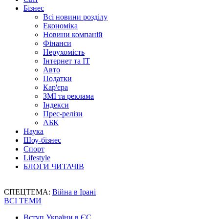
Бізнес
Всі новини розділу
Економіка
Новини компаній
Фінанси
Нерухомість
Інтернет та IT
Авто
Податки
Кар'єра
ЗМІ та реклама
Індекси
Прес-релізи
АБК
Наука
Шоу-бізнес
Спорт
Lifestyle
БЛОГИ ЧИТАЧІВ
СПЕЦТЕМА:
Війна в Ірані
ВСІ ТЕМИ
Вступ України в ЄС