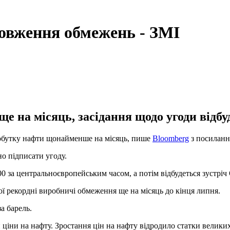
овження обмежень - ЗМІ
 на місяць, засідання щодо угоди відбуд
бутку нафти щонайменше на місяць, пише
Bloomberg
з посилання
но підписати угоду.
00 за центральноєвропейським часом, а потім відбудеться зустрі
ї рекордні виробничі обмеження ще на місяць до кінця липня.
за барель.
 ціни на нафту. Зростання цін на нафту відродило статки великих