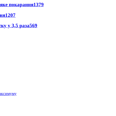
 яке покарання
1379
пня
1207
ку у 3,5 раза
569
 максимуму