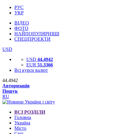
РУС
УКР
ВІДЕО
ФОТО
НАЙПОПУЛЯРНІШІ
СПЕЦПРОЕКТИ
USD
USD
44.4942
EUR
51.3366
Всі курси валют
44.4942
Авторизація
Пошук
RU
ВСІ РОЗДІЛИ
Головна
Україна
Місто
Світ