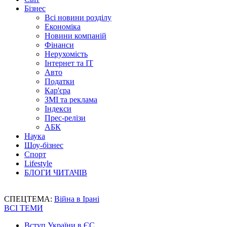
Бізнес
Всі новини розділу
Економіка
Новини компаній
Фінанси
Нерухомість
Інтернет та IT
Авто
Податки
Кар'єра
ЗМІ та реклама
Індекси
Прес-релізи
АБК
Наука
Шоу-бізнес
Спорт
Lifestyle
БЛОГИ ЧИТАЧІВ
СПЕЦТЕМА:
Війна в Ірані
ВСІ ТЕМИ
Вступ України в ЄС