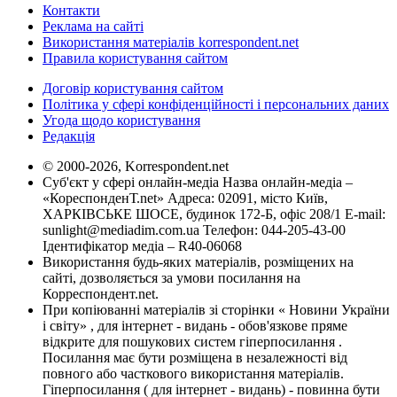
Контакти
Реклама на сайті
Використання матеріалів korrespondent.net
Правила користування сайтом
Договір користування сайтом
Політика у сфері конфіденційності і персональних даних
Угода щодо користування
Редакція
© 2000-2026, Korrespondent.net
Суб'єкт у сфері онлайн-медіа Назва онлайн-медіа –
«КореспонденТ.net» Адреса: 02091, місто Київ,
ХАРКІВСЬКЕ ШОСЕ, будинок 172-Б, офіс 208/1 E-mail:
sunlight@mediadim.com.ua
Телефон: 044-205-43-00
Ідентифікатор медіа – R40-06068
Використання будь-яких матеріалів, розміщених на
сайті, дозволяється за умови посилання на
Корреспондент.net.
При копіюванні матеріалів зі сторінки « Новини України
і світу» , для інтернет - видань - обов'язкове пряме
відкрите для пошукових систем гіперпосилання .
Посилання має бути розміщена в незалежності від
повного або часткового використання матеріалів.
Гіперпосилання ( для інтернет - видань) - повинна бути