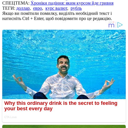
СПЕЦТЕМА:
Хроніки падіння: яким курсом йде гривня
ТЕГИ:
доллар
,
евро
,
курс валют
,
рубль
Якщо ви помітили помилку, виділіть необхідний текст і
натисніть Ctrl + Enter, щоб повідомити про це редакцію.