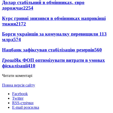
Долар стабільний в обмінниках, євро
дорожчає
2254
Курс гривні знизився в обмінниках наприкінці
тижня
2172
Борги українців за комуналку перевищили 113
млрд
574
Нацбанк зафіксував стабілізацію резервів
560
Гроші
Як ФОП оптимізувати витрати в умовах
фіскалізації
410
Читати коментарі
Повна версія сайту
Facebook
Twitter
RSS-стрічки
E-mail розсилка