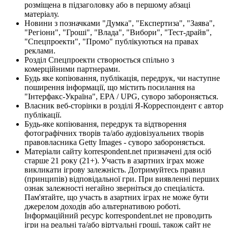
розміщена в підзаголовку або в першому абзаці
матеріалу.
Новини з позначками "Думка", "Експертиза", "Заява",
"Регіони", "Гроші", "Влада", "Вибори", "Тест-драйв",
"Спецпроекти", "Промо" публікуються на правах
реклами.
Розділ Спецпроекти створюється спільно з
комерційними партнерами.
Будь яке копіювання, публікація, передрук, чи наступне
поширення інформації, що містить посилання на
"Інтерфакс-Україна", EPA / UPG, суворо забороняється.
Власник веб-сторінки в розділі Я-Корреспондент є автор
публікації.
Будь-яке копіювання, передрук та відтворення
фотографічних творів та/або аудіовізуальних творів
правовласника Getty Images - суворо забороняється.
Матеріали сайту korrespondent.net призначені для осіб
старше 21 року (21+). Участь в азартних іграх може
викликати ігрову залежність. Дотримуйтесь правил
(принципів) відповідальної гри. При виявленні перших
ознак залежності негайно зверніться до спеціаліста.
Пам'ятайте, що участь в азартних іграх не може бути
джерелом доходів або альтернативою роботі.
Інформаційний ресурс korrespondent.net не проводить
ігри на реальні та/або віртуальні гроші, також сайт не