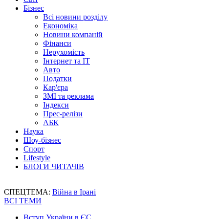
Бізнес
Всі новини розділу
Економіка
Новини компаній
Фінанси
Нерухомість
Інтернет та IT
Авто
Податки
Кар'єра
ЗМІ та реклама
Індекси
Прес-релізи
АБК
Наука
Шоу-бізнес
Спорт
Lifestyle
БЛОГИ ЧИТАЧІВ
СПЕЦТЕМА:
Війна в Ірані
ВСІ ТЕМИ
Вступ України в ЄС