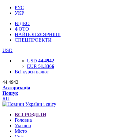
РУС
УКР
ВІДЕО
ФОТО
НАЙПОПУЛЯРНІШІ
СПЕЦПРОЕКТИ
USD
USD
44.4942
EUR
51.3366
Всі курси валют
44.4942
Авторизація
Пошук
RU
ВСІ РОЗДІЛИ
Головна
Україна
Місто
Світ