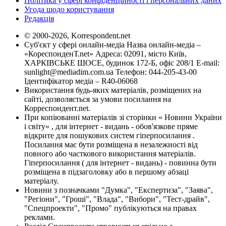
Політика у сфері конфіденційності і персональних даних
Угода щодо користування
Редакція
© 2000-2026, Korrespondent.net
Суб'єкт у сфері онлайн-медіа Назва онлайн-медіа –
«КореспонденТ.net» Адреса: 02091, місто Київ,
ХАРКІВСЬКЕ ШОСЕ, будинок 172-Б, офіс 208/1 E-mail:
sunlight@mediadim.com.ua
Телефон: 044-205-43-00
Ідентифікатор медіа – R40-06068
Використання будь-яких матеріалів, розміщених на
сайті, дозволяється за умови посилання на
Корреспондент.net.
При копіюванні матеріалів зі сторінки « Новини України
і світу» , для інтернет - видань - обов'язкове пряме
відкрите для пошукових систем гіперпосилання .
Посилання має бути розміщена в незалежності від
повного або часткового використання матеріалів.
Гіперпосилання ( для інтернет - видань) - повинна бути
розміщена в підзаголовку або в першому абзаці
матеріалу.
Новини з позначками "Думка", "Експертиза", "Заява",
"Регіони", "Гроші", "Влада", "Вибори", "Тест-драйв",
"Спецпроекти", "Промо" публікуються на правах
реклами.