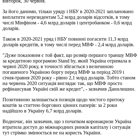
вівторок, 30 червня.
За його даними, тільки уряду і НБУ в 2020-2021 заплановано
виплатити нерезидентам 5,2 млрд доларів відсотків, в тому
числі Мінфіном - 4,6 млрд доларів і центробанком - 0,6 млрд
доларів.
Також в 2020-2021 уряд і НБУ повинні погасити 11,3 млрд
доларів кредитів, в тому числі перед МВФ - 2,4 млрд доларів.
"Дуже показовим є той факт, що розмір першого траншу МВФ
за кредитною програмою Stand by, який Україна отримала в
червні 2020 року, в точності збігається з величиною
погашеного Україною боргу перед МВФ за період 2019 і
січня-травня 2020 року - рівно 2,1 млрд доларів. Тобто станом
на червень 2020 ситуація виглядає так, що МВФ просто
рефінансував Україні свій же кредит", - зазначив Данилишин.
Позитивною залишається позиція щодо чистого притоку
коштів за статтею боргових цінних паперів: за 2 роки
надійшло в Україну 6,7 млрд доларів.
Водночас, він зазначив, що з початком коронакризи Україна
втратила доступ до міжнародних ринків капіталу і ситуація
тут стрімко змінюється не на користь України.