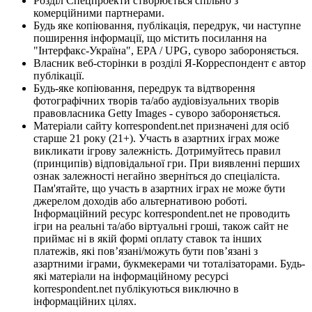
Розділ Спецпроекти створюється спільно з
комерційними партнерами.
Будь яке копіювання, публікація, передрук, чи наступне
поширення інформації, що містить посилання на
"Інтерфакс-Україна", EPA / UPG, суворо забороняється.
Власник веб-сторінки в розділі Я-Корреспондент є автор
публікації.
Будь-яке копіювання, передрук та відтворення
фотографічних творів та/або аудіовізуальних творів
правовласника Getty Images - суворо забороняється.
Матеріали сайту korrespondent.net призначені для осіб
старше 21 року (21+). Участь в азартних іграх може
викликати ігрову залежність. Дотримуйтесь правил
(принципів) відповідальної гри. При виявленні перших
ознак залежності негайно зверніться до спеціаліста.
Пам'ятайте, що участь в азартних іграх не може бути
джерелом доходів або альтернативою роботі.
Інформаційний ресурс korrespondent.net не проводить
ігри на реальні та/або віртуальні гроші, також сайт не
приймає ні в якій формі оплату ставок та інших
платежів, які пов’язані/можуть бути пов’язані з
азартними іграми, букмекерами чи тоталізаторами. Будь-
які матеріали на інформаційному ресурсі
korrespondent.net публікуються виключно в
інформаційних цілях.