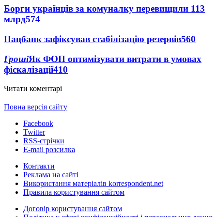
Борги українців за комуналку перевищили 113
млрд
574
Нацбанк зафіксував стабілізацію резервів
560
Гроші
Як ФОП оптимізувати витрати в умовах
фіскалізації
410
Читати коментарі
Повна версія сайту
Facebook
Twitter
RSS-стрічки
E-mail розсилка
Контакти
Реклама на сайті
Використання матеріалів korrespondent.net
Правила користування сайтом
Договір користування сайтом