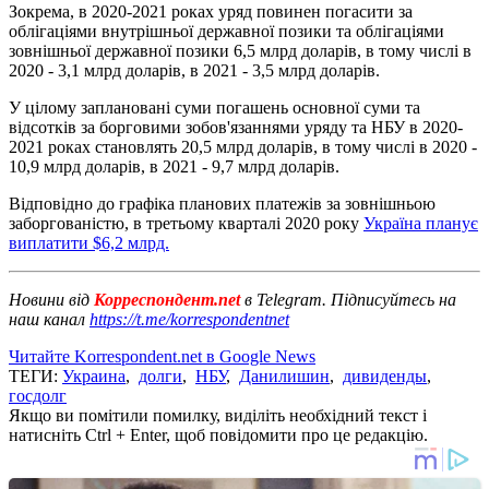
Зокрема, в 2020-2021 роках уряд повинен погасити за
облігаціями внутрішньої державної позики та облігаціями
зовнішньої державної позики 6,5 млрд доларів, в тому числі в
2020 - 3,1 млрд доларів, в 2021 - 3,5 млрд доларів.
У цілому заплановані суми погашень основної суми та
відсотків за борговими зобов'язаннями уряду та НБУ в 2020-
2021 роках становлять 20,5 млрд доларів, в тому числі в 2020 -
10,9 млрд доларів, в 2021 - 9,7 млрд доларів.
Відповідно до графіка планових платежів за зовнішньою
заборгованістю, в третьому кварталі 2020 року
Україна планує
виплатити $6,2 млрд.
Новини від
Корреспондент.net
в Telegram. Підписуйтесь на
наш канал
https://t.me/korrespondentnet
Читайте Korrespondent.net в Google News
ТЕГИ:
Украина
,
долги
,
НБУ
,
Данилишин
,
дивиденды
,
госдолг
Якщо ви помітили помилку, виділіть необхідний текст і
натисніть Ctrl + Enter, щоб повідомити про це редакцію.