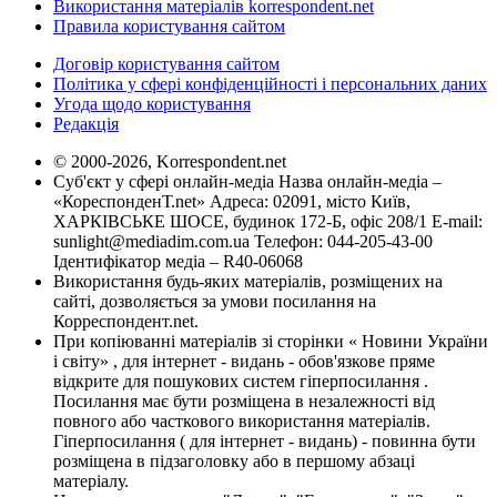
Використання матеріалів korrespondent.net
Правила користування сайтом
Договір користування сайтом
Політика у сфері конфіденційності і персональних даних
Угода щодо користування
Редакція
© 2000-2026, Korrespondent.net
Суб'єкт у сфері онлайн-медіа Назва онлайн-медіа –
«КореспонденТ.net» Адреса: 02091, місто Київ,
ХАРКІВСЬКЕ ШОСЕ, будинок 172-Б, офіс 208/1 E-mail:
sunlight@mediadim.com.ua
Телефон: 044-205-43-00
Ідентифікатор медіа – R40-06068
Використання будь-яких матеріалів, розміщених на
сайті, дозволяється за умови посилання на
Корреспондент.net.
При копіюванні матеріалів зі сторінки « Новини України
і світу» , для інтернет - видань - обов'язкове пряме
відкрите для пошукових систем гіперпосилання .
Посилання має бути розміщена в незалежності від
повного або часткового використання матеріалів.
Гіперпосилання ( для інтернет - видань) - повинна бути
розміщена в підзаголовку або в першому абзаці
матеріалу.