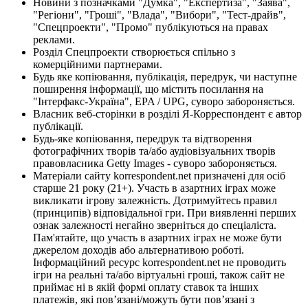
Новини з позначками "Думка", "Експертиза", "Заява",
"Регіони", "Гроші", "Влада", "Вибори", "Тест-драйв",
"Спецпроекти", "Промо" публікуються на правах
реклами.
Розділ Спецпроекти створюється спільно з
комерційними партнерами.
Будь яке копіювання, публікація, передрук, чи наступне
поширення інформації, що містить посилання на
"Інтерфакс-Україна", EPA / UPG, суворо забороняється.
Власник веб-сторінки в розділі Я-Корреспондент є автор
публікації.
Будь-яке копіювання, передрук та відтворення
фотографічних творів та/або аудіовізуальних творів
правовласника Getty Images - суворо забороняється.
Матеріали сайту korrespondent.net призначені для осіб
старше 21 року (21+). Участь в азартних іграх може
викликати ігрову залежність. Дотримуйтесь правил
(принципів) відповідальної гри. При виявленні перших
ознак залежності негайно зверніться до спеціаліста.
Пам'ятайте, що участь в азартних іграх не може бути
джерелом доходів або альтернативою роботі.
Інформаційний ресурс korrespondent.net не проводить
ігри на реальні та/або віртуальні гроші, також сайт не
приймає ні в якій формі оплату ставок та інших
платежів, які пов’язані/можуть бути пов’язані з