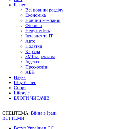
Бізнес
Всі новини розділу
Економіка
Новини компаній
Фінанси
Нерухомість
Інтернет та IT
Авто
Податки
Кар'єра
ЗМІ та реклама
Індекси
Прес-релізи
АБК
Наука
Шоу-бізнес
Спорт
Lifestyle
БЛОГИ ЧИТАЧІВ
СПЕЦТЕМА:
Війна в Ірані
ВСІ ТЕМИ
Вступ України в ЄС