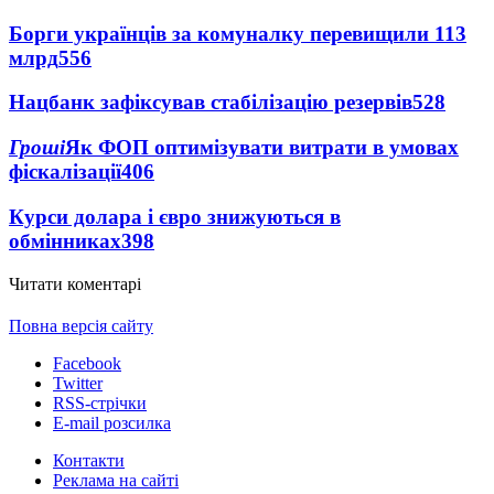
Борги українців за комуналку перевищили 113
млрд
556
Нацбанк зафіксував стабілізацію резервів
528
Гроші
Як ФОП оптимізувати витрати в умовах
фіскалізації
406
Курси долара і євро знижуються в
обмінниках
398
Читати коментарі
Повна версія сайту
Facebook
Twitter
RSS-стрічки
E-mail розсилка
Контакти
Реклама на сайті