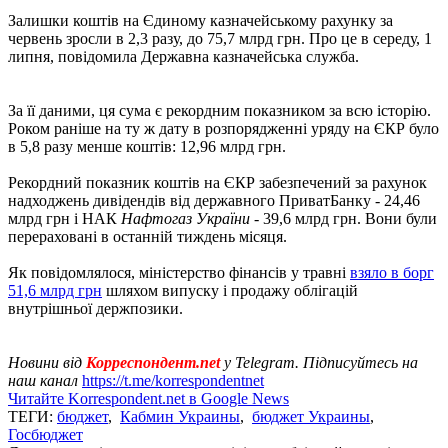
Залишки коштів на Єдиному казначейському рахунку за
червень зросли в 2,3 разу, до 75,7 млрд грн. Про це в середу, 1
липня, повідомила Державна казначейська служба.
За її даними, ця сума є рекордним показником за всю історію.
Роком раніше на ту ж дату в розпорядженні уряду на ЄКР було
в 5,8 разу менше коштів: 12,96 млрд грн.
Рекордний показник коштів на ЄКР забезпечений за рахунок
надходжень дивідендів від державного ПриватБанку - 24,46
млрд грн і НАК
Нафтогаз України
- 39,6 млрд грн. Вони були
перераховані в останній тиждень місяця.
Як повідомлялося, міністерство фінансів у травні
взяло в борг
51,6 млрд грн
шляхом випуску і продажу облігацій
внутрішньої держпозики.
Новини від
Корреспондент.net
у Telegram. Підписуйтесь на
наш канал
https://t.me/korrespondentnet
Читайте Korrespondent.net в Google News
ТЕГИ:
бюджет
,
Кабмин Украины
,
бюджет Украины
,
Госбюджет